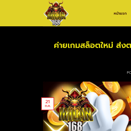
ข้าม
ไป
หน้าแรก
ยัง
เนื้อหา
ค่ายเกมสล็อตใหม่ ส่งต
P
21
ก.ค.