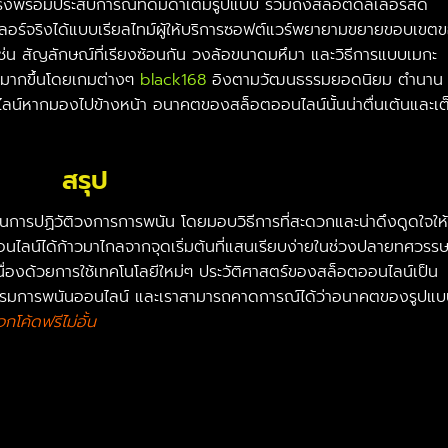
ริงพร้อมประสบการณ์ที่ดื่มด่ำเต็มรูปแบบ รวมถึงสล็อตดีลเลอร์สด
ีลเลอร์จริงได้แบบเรียลไทม์ผู้ให้บริการซอฟต์แวร์พยายามขยายขอบเขต
่ๆ เช่น สัญลักษณ์ที่เรียงซ้อนกัน วงล้อขนาดมหึมา และวิธีการแบบเมกะ
มากขึ้นโดยเกมต่างๆ
black168
อิงตามวัฒนธรรมยอดนิยม ตำนาน
์หากมองไปข้างหน้า อนาคตของสล็อตออนไลน์นั้นน่าตื่นเต้นและเต
สรุป
การปฏิวัติวงการการพนัน โดยมอบวิธีการที่สะดวกและน่าดึงดูดใจให้
นไลน์ได้ก้าวมาไกลจากจุดเริ่มต้นที่แสนเรียบง่ายในช่วงปลายทศวรร
่องด้วยการใช้เทคโนโลยีใหม่ๆ ประวัติศาสตร์ของสล็อตออนไลน์เป็น
หกรรมการพนันออนไลน์ และเราสามารถคาดการณ์ได้ว่าอนาคตของรูปแ
กโค้ดฟรีไม่อั้น