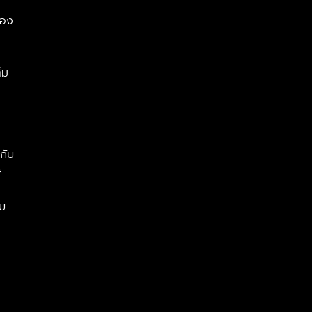
ของ
็ม
กับ
ษ
บบ