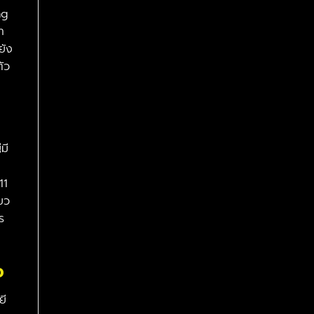
ng
า
ยัง
ัว
มี
11
ยว
ร
อ
ยี