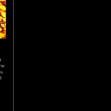
ญ
บาย
าน
้