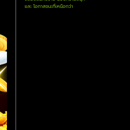
และ โอกาสชนะที่เหนือกว่า