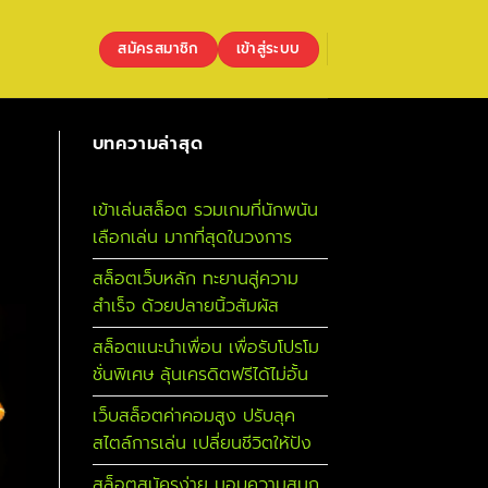
สมัครสมาชิก
เข้าสู่ระบบ
บทความล่าสุด
เข้าเล่นสล็อต รวมเกมที่นักพนัน
เลือกเล่น มากที่สุดในวงการ
สล็อตเว็บหลัก ทะยานสู่ความ
สำเร็จ ด้วยปลายนิ้วสัมผัส
สล็อตแนะนำเพื่อน เพื่อรับโปรโม
ชั่นพิเศษ ลุ้นเครดิตฟรีได้ไม่อั้น
เว็บสล็อตค่าคอมสูง ปรับลุค
สไตล์การเล่น เปลี่ยนชีวิตให้ปัง
สล็อตสมัครง่าย มอบความสนุก