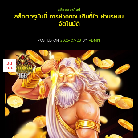
สล็อตออนไลน์
สล็อตทรูมันนี่ การฝากถอนเงินที่ไว ผ่านระบบ
อัตโนมัติ
POSTED ON
2026-07-28
BY
ADMIN
28
ก.ค.