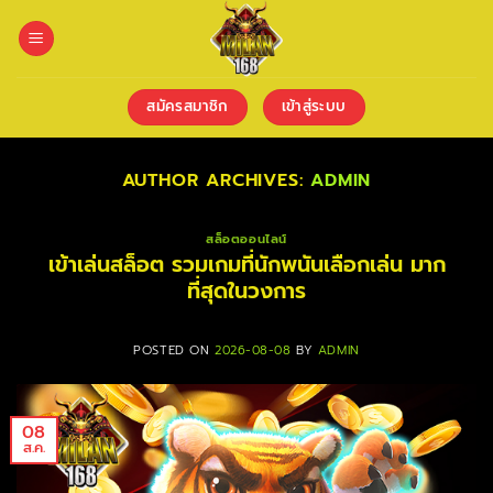
ข้าม
ไป
ยัง
เนื้อหา
สมัครสมาชิก
เข้าสู่ระบบ
AUTHOR ARCHIVES:
ADMIN
สล็อตออนไลน์
เข้าเล่นสล็อต รวมเกมที่นักพนันเลือกเล่น มาก
ที่สุดในวงการ
POSTED ON
2026-08-08
BY
ADMIN
08
ส.ค.