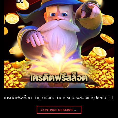
เครดิตฟรีสล็อต ถ้าคุณยังคิดว่าการหมุนวงล้อมีแค่รูปผลไม้ […]
CONTINUE READING
→