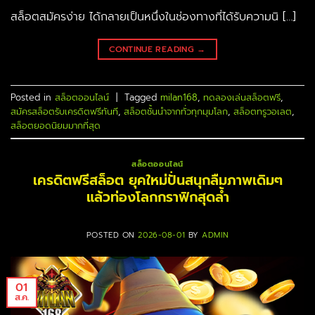
สล็อตสมัครง่าย ได้กลายเป็นหนึ่งในช่องทางที่ได้รับความนิ […]
CONTINUE READING
→
Posted in
สล็อตออนไลน์
|
Tagged
milan168
,
ทดลองเล่นสล็อตฟรี
,
สมัครสล็อตรับเครดิตฟรีทันที
,
สล็อตชั้นนำจากทั่วทุกมุมโลก
,
สล็อตทรูวอเลต
,
สล็อตยอดนิยมมากที่สุด
สล็อตออนไลน์
เครดิตฟรีสล็อต ยุคใหม่ปั่นสนุกลืมภาพเดิมๆ
แล้วท่องโลกกราฟิกสุดล้ำ
POSTED ON
2026-08-01
BY
ADMIN
01
ส.ค.