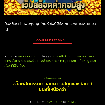
เว็บสล็อตค่าคอมสูง ยุคใหม่หัวใจดิจิทัลโลกของการเล่นเกมอ
[…]
CONTINUE READING
→
Posted in
สล็อตออนไลน์
|
Tagged
milan168
,
ทดลองเล่นสล็อตฟรี
,
สมัครสล็อตรับเครดิตฟรีทันที
,
สล็อตชั้นนำจากทั่วทุกมุมโลก
,
สล็อตทรูวอเลต
,
สล็อตที่มีชื่อเสียง
สล็อตออนไลน์
สล็อตสมัครง่าย มอบความสนุกและ โอกาส
ชนะที่เหนือกว่า
POSTED ON
2026-08-02
BY
ADMIN