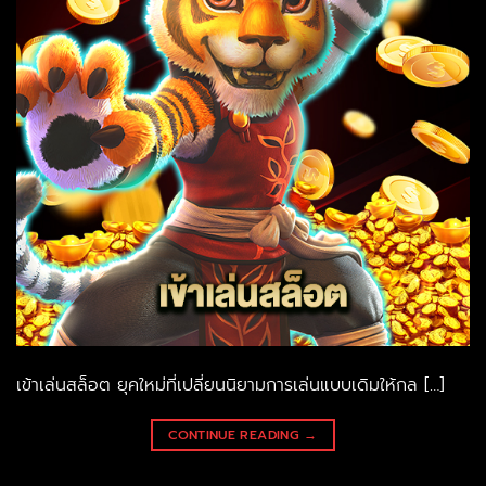
เข้าเล่นสล็อต ยุคใหม่ที่เปลี่ยนนิยามการเล่นแบบเดิมให้กล […]
CONTINUE READING
→