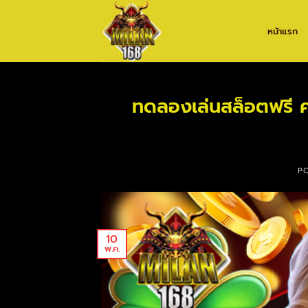
ข้าม
ไป
หน้าแรก
ยัง
เนื้อหา
ทดลองเล่นสล็อตฟรี ค
P
10
พ.ค.