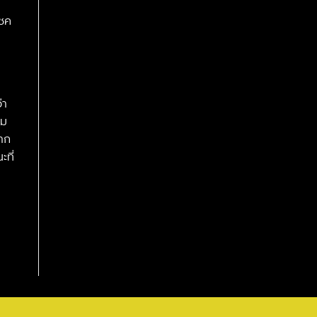
โชค
่า
ยม
จาก
ที่