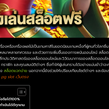
รื่องหรือเครื่องผลไม้เป็นเกมคาสิโนยอดนิยมเกมหนึ่งที่ผู้คนทั่วโลกชื่น
งใหลมาหลายทศวรรษ และด้วยการเพิ่มขึ้นของการพนันออนไลน์ สล็อต
ะเจาะลึกประวัติศาสตร์ของสล็อตออนไลน์และวิวัฒนาการของสล็อตออนไล
ราฟิก และคุณสมบัติต่างๆ ซึ่งทำให้ผู้เล่นทราบได้อย่างแม่นยำว่าจะ
ริง
สล็อตแจกง่าย
นอกจากนี้ยังช่วยให้เปรียบเทียบไซต์ต่างๆ และข้อ
ง
pg slot เว็บตรง
ื่อถือได้100%
ทำเงินได้ดีทุกเกม