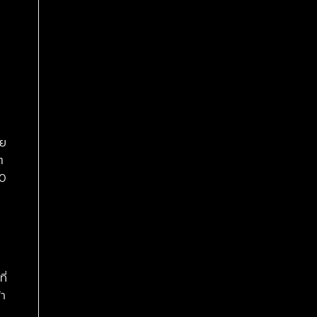
าย
ต
60
ี่
้า