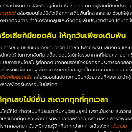
ีข้อกำหนดการใช้เหรียญขั้นต่ำ ซึ่งหมายความว่าผู้เล่นที่มีงบประม
ทรูมันนี่
สล็อตออนไลน์มีตัวเลือกการเดิมพันที่หลากหลาย ช่วยให้ผู้เล
้หากต้องการ ทำให้ครอบคลุมและดึงดูดผู้เล่นประเภทต่างๆ ได้มากขึ้
หรือเสียก็มียอดคืน ให้ทุกวันเพียงเดิมพัน
รพนัน การเล่นแมชชีนแบบดั้งเดิมอาจดูน่ากลัว ไฟที่กะพริบ เสียงดัง และ
้สึกหนักใจได้ ในทางกลับกัน สล็อตออนไลน์ให้บรรยากาศที่ผ่อนคลายมากข
ะรูปแบบการเล่นโดยไม่รู้สึกกดดันจากคนรอบข้างข้อดีอีกประการของสล็
รับแต่ละเกม ผู้เล่นสามารถเข้าถึงข้อมูลนี้ได้อย่างง่ายดายก่อนเริ่
สล็อตคืนยอดเสีย
สล็อตออนไลน์บางเกมมีบทช่วยสอนที่คอยแนะนำผู้เ
่พลาดฟีเจอร์หรือรอบโบนัสใดๆ
ทุกเลขไม่มีอั้น สะดวกทุกที่ทุกเวลา
ลน์ก็ได้ กำลังเป็นที่นิยมมากในหมู่วัยรุ่นยุคนี้ เพราะมันง่าย สะดวกแ
ซื้อเลขเด็ดที่คุณชอบผ่านโทรศัพท์มือถือหรือคอมพิวเตอร์ แล้วรอฟังผ
ประกาศออกมา มันจะมีความรู้สึกที่มากกว่าแค่การเสี่ยงโชค
เว็บหวย