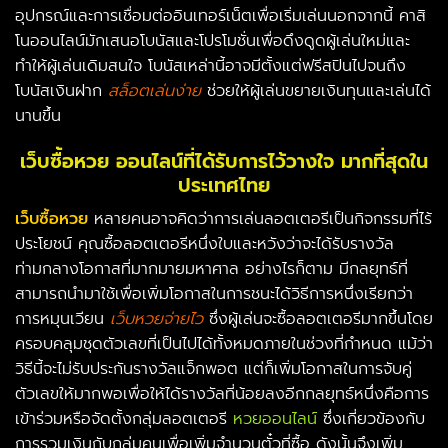
อุปกรณ์และการเชื่อมต่ออินเทอร์เน็ตเพื่อเริ่มเล่นนอกจากนี้ คาสิ
โนออนไลน์มักเสนอโบนัสและโปรโมชั่นเพื่อดึงดูดผู้เล่นใหม่และ
ทำให้ผู้เล่นเดิมสนใจ โบนัสเหล่านี้อาจมีตั้งแต่ฟรีสปินไปจนถึง
โบนัสเงินฝาก
สล็อตเล่นง่าย
ช่วยให้ผู้เล่นขยายเงินทุนและเล่นได้
นานขึ้น
เว็บซื้อหวย ออนไลน์ที่ได้รับการไว้วางใจ มากที่สุดใน
ประเทศไทย
เว็บซื้อหวย
หลายคนอาจคิดว่าการเล่นลอตเตอรีเป็นกิจกรรมที่ไร้
ประโยชน์ คุณซื้อลอตเตอรีหนึ่งใบและหวังว่าจะได้รับรางวัล
ท่ามกลางโอกาสที่มากมายมหาศาล อย่างไรก็ตาม มีกลยุทธ์ที่
สามารถนำมาใช้เพื่อเพิ่มโอกาสในการชนะได้วิธีการหนึ่งเรียกว่า
การหมุนเวียน
เว็บหวยจ่ายไว
ซึ่งผู้เล่นจะซื้อลอตเตอรีมากขึ้นโดย
ครอบคลุมชุดตัวเลขที่เป็นไปได้ทั้งหมดภายในช่วงที่กำหนด แม้ว่า
วิธีนี้จะไม่รับประกันรางวัลแจ็กพอต แต่ก็เพิ่มโอกาสในการจับคู่
ตัวเลขให้มากพอเพื่อให้ได้รางวัลที่น้อยลงอีกกลยุทธ์หนึ่งคือการ
เข้าร่วมหรือจัดตั้งกลุ่มลอตเตอรี
หวยออนไลน์
ซึ่งเกี่ยวข้องกับ
การรวมเงินกับกลุ่มคนเพื่อเพิ่มจำนวนตั๋วที่ซื้อ ดังนั้นจึงเพิ่ม