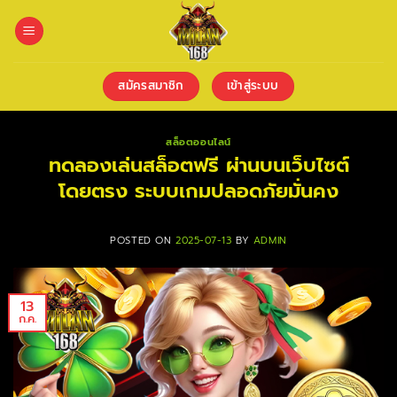
ข้าม
ไป
ยัง
เนื้อหา
สมัครสมาชิก
เข้าสู่ระบบ
สล็อตออนไลน์
ทดลองเล่นสล็อตฟรี ผ่านบนเว็บไซต์
โดยตรง ระบบเกมปลอดภัยมั่นคง
POSTED ON
2025-07-13
BY
ADMIN
13
ก.ค.