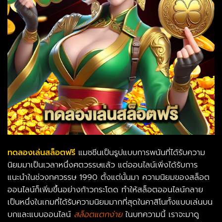
ทดลองเล่นสล็อตฟรี
แมชชีนเป็นรูปแบบการพนันที่ได้รับความ
นิยมมาเป็นเวลาหนึ่งศตวรรษแล้ว แต่ออนไลน์เพิ่งได้รับการ
แนะนำในช่วงทศวรรษ 1990 ตั้งแต่นั้นมา ความนิยมของสล็อต
ออนไลน์ก็เพิ่มขึ้นอย่างก้าวกระโดด ทำให้สล็อตออนไลน์กลาย
เป็นหนึ่งในเกมที่ได้รับความนิยมมากที่สุดในคาสิโนทั้งแบบเล่นบน
บกและแบบออนไลน์
สล็อตแตกง่าย
ในบทความนี้ เราจะมาดู