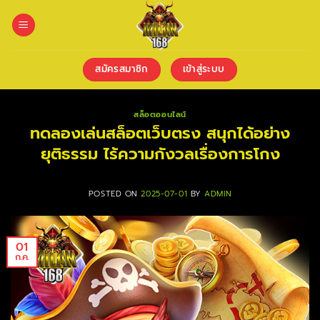
ข้าม
ไป
ยัง
เนื้อหา
สมัครสมาชิก
เข้าสู่ระบบ
สล็อตออนไลน์
ทดลองเล่นสล็อตเว็บตรง สนุกได้อย่าง
ยุติธรรม ไร้ความกังวลเรื่องการโกง
POSTED ON
2025-07-01
BY
ADMIN
01
ก.ค.