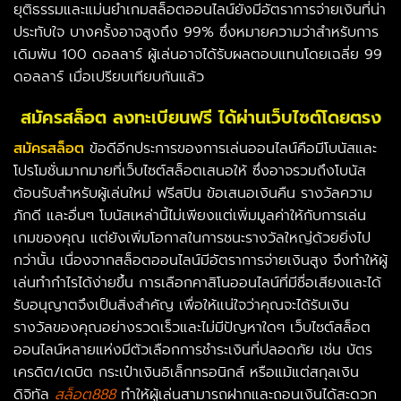
ยุติธรรมและแม่นยำเกมสล็อตออนไลน์ยังมีอัตราการจ่ายเงินที่น่า
ประทับใจ
บางครั้งอาจสูงถึง 99% ซึ่งหมายความว่าสำหรับการ
เดิมพัน 100 ดอลลาร์ ผู้เล่นอาจได้รับผลตอบแทนโดยเฉลี่ย 99
ดอลลาร์ เมื่อเปรียบเทียบกันแล้ว
สมัครสล็อต ลงทะเบียนฟรี ได้ผ่านเว็บไซต์โดยตรง
สมัครสล็อต
ข้อดีอีกประการของการเล่นออนไลน์คือมีโบนัสและ
โปรโมชั่นมากมายที่เว็บไซต์สล็อตเสนอให้ ซึ่งอาจรวมถึงโบนัส
ต้อนรับสำหรับผู้เล่นใหม่ ฟรีสปิน ข้อเสนอเงินคืน รางวัลความ
ภักดี และอื่นๆ โบนัสเหล่านี้ไม่เพียงแต่เพิ่มมูลค่าให้กับการเล่น
เกมของคุณ แต่ยังเพิ่มโอกาสในการชนะรางวัลใหญ่ด้วยยิ่งไป
กว่านั้น
เนื่องจากสล็อตออนไลน์มีอัตราการจ่ายเงินสูง จึงทำให้ผู้
เล่นทำกำไรได้ง่ายขึ้น การเลือกคาสิโนออนไลน์ที่มีชื่อเสียงและได้
รับอนุญาตจึงเป็นสิ่งสำคัญ เพื่อให้แน่ใจว่าคุณจะได้รับเงิน
รางวัลของคุณอย่างรวดเร็วและไม่มีปัญหาใดๆ เว็บไซต์สล็อต
ออนไลน์หลายแห่งมีตัวเลือกการชำระเงินที่ปลอดภัย เช่น บัตร
เครดิต/เดบิต กระเป๋าเงินอิเล็กทรอนิกส์ หรือแม้แต่สกุลเงิน
ดิจิทัล
สล็อต888
ทำให้ผู้เล่นสามารถฝากและถอนเงินได้สะดวก