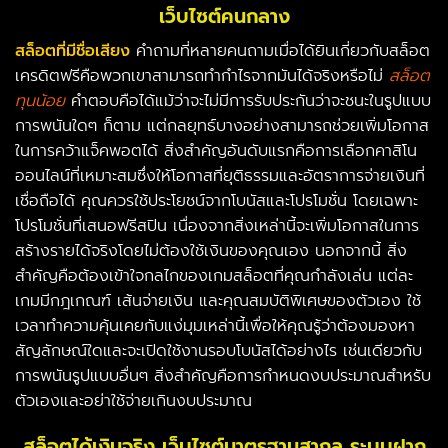
เว็บไซต์คนกลาง
สล็อตที่มีชื่อเสียง
คำถามที่หลายคนถามเมื่อได้ยินเกี่ยวกับสล็อต
เครดิตฟรีคือพวกเขาสามารถทำกำไรจากมันได้จริงหรือไม่
สล็อต
ทุนน้อย
คำตอบคือได้แม้ว่าจะไม่มีการรับประกันว่าจะชนะในรูปแบบ
การพนันใดๆ ก็ตาม แต่กลยุทธ์บางอย่างสามารถช่วยเพิ่มโอกาส
ในการคว้าแจ็คพอตได้ สิ่งสำคัญอันดับแรกคือการเลือกคาสิโน
ออนไลน์ที่เหมาะสมซึ่งให้โอกาสที่ยุติธรรมและอัตราการจ่ายเงินที่
เชื่อถือได้ คุณควรใช้ประโยชน์จากโบนัสและโปรโมชั่น โดยเฉพาะ
โปรโมชั่นที่เสนอฟรีสปิน เนื่องจากสิ่งเหล่านี้จะเพิ่มโอกาสในการ
สร้างรายได้จริงโดยไม่ต้องใช้เงินของคุณเอง นอกจากนี้ สิ่ง
สำคัญคือต้องเข้าใจกลไกของเกมสล็อตที่คุณกำลังเล่น แต่ละ
เกมมีกฎเกณฑ์ เส้นจ่ายเงิน และคุณสมบัติพิเศษของตัวเอง ใช้
เวลาทำความคุ้นเคยกับแง่มุมเหล่านี้เพื่อให้คุณรู้ว่าต้องมองหา
สัญลักษณ์ใดและจะเปิดใช้งานรอบโบนัสได้อย่างไร เช่นเดียวกับ
การพนันรูปแบบอื่นๆ สิ่งสำคัญคือการกำหนดงบประมาณสำหรับ
ตัวเองและอย่าใช้จ่ายเกินงบประมาณ
สล็อตได้เงินจริง เว็บไซต์มาตรฐานสากล ระบบฝาก