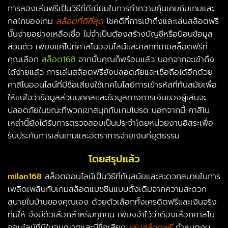
การลองเล่นฟรีเป็นวิธีที่ดีเยี่ยมในการทำความคุ้นเคยกับเกมและ
กลไกของเกม
สล็อตที่ดีที่สุด
โชคดีที่การเข้าถึงและเล่นสล็อตฟรี
นั้นง่ายอย่างเหลือเชื่อ ไม่จำเป็นต้องสร้างบัญชีหรือป้อนข้อมูล
ส่วนตัว เพียงแค่ไปที่คาสิโนออนไลน์และคลิกที่เกมสล็อตฟรีที่
คุณเลือก
สล็อต168
จากนั้นคุณก็พร้อมแล้ว นอกจากจะเข้าถึง
ได้ง่ายแล้ว การเล่นสล็อตฟรียังปลอดภัยและเชื่อถือได้อีกด้วย
คาสิโนออนไลน์ที่มีชื่อเสียงใช้เทคโนโลยีการเข้ารหัสที่ทันสมัยเพื่อ
ให้แน่ใจว่าข้อมูลส่วนบุคคลและข้อมูลทางการเงินของผู้เล่นจะ
ปลอดภัยในขณะที่พวกเขาสนุกกับเกมโปรด นอกจากนี้ คาสิโน
เหล่านี้ยังได้รับการตรวจสอบเป็นประจำโดยหน่วยงานอิสระเพื่อ
รับประกันการเล่นเกมและอัตราการจ่ายเงินที่ยุติธรรม
โดยสรุปแล้ว
milan168
สล็อตออนไลน์เป็นวิธีที่ทันสมัยและสะดวกสบายในการ
เพลิดเพลินกับเกมสล็อตแมชชีนแบบดั้งเดิมจากความสะดวก
สบายในบ้านของคุณเอง ด้วยตัวเลือกทั้งเครดิตฟรีและเงินจริง
ที่มีให้ จึงมีตัวเลือกสำหรับทุกคน เพียงจำไว้ว่าต้องเลือกคาสิโน
ออนไลน์ที่มีใบอนุญาตและมีชื่อเสียง
เล่นสล็อตฟรี
กำหนดงบ