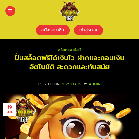
ข้าม
ไป
ยัง
เนื้อหา
สมัครสมาชิก
เข้าสู่ระบบ
สล็อตออนไลน์
ปั่นสล็อตฟรีได้เงินไว ฝากและถอนเงิน
อัตโนมัติ สะดวกและทันสมัย
POSTED ON
2025-03-19
BY
ADMIN
19
มี.ค.