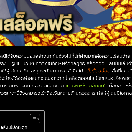
ลน์ได้รับความนิยมอย่างมากในช่วงไม่กี่ปีที่ผ่านมาก็คือความเรียบง่าย
ันรูปแบบอื่นๆ ที่ต้องใช้ทักษะหรือกลยุทธ์ สล็อตออนไลน์นั้นเล่นง่
ทำให้ผู้เล่นทุกวัยและทุกระดับสามารถเข้าถึงได้
เว็บปั่นสล็อต
สิ่งที่คุณ
ังว่าจะได้ชุดค่าผสมที่ชนะนอกจากนี้ สล็อตออนไลน์มักเสนอแจ็คพอต
ล่นทำการเดิมพันจนกว่าจะชนะแจ็คพอต
เดิมพันสล็อตอันดับ1
เนื่องจากสล
เหล่านี้จึงสามารถเข้าถึงเงินหลายล้านดอลลาร์ ทำให้ผู้เล่นมีโอกาส
ลื่นไม่มีกระตุก