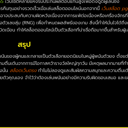
55
เว็บไซต์หลายแห่งรับประกันผลตอบแทนสูงเพื่อดึงดูดผู้เล่นซึ่ง
การคืนทุนอย่างรวดเร็วเมื่อเล่นสล็อตออนไลน์นอกจากนี้
เว็บสล็อต pg
ล่นอาจประสบกับความผิดหวังเนื่องจากการแพ้ต่อเนื่องหรือเครื่องจักรที่
ตัวเลขสุ่ม (RNG) เพื่อกำหนดผลลัพธ์ของเกม สิ่งนี้ทำให้มั่นใจได้ถึ
ดเบือน ทำให้สล็อตออนไลน์เป็นตัวเลือกที่น่าเชื่อถือมากขึ้นสำหรับผู้เ
สรุป
พนันของผู้คนและกลายเป็นตัวเลือกยอดนิยมในหมู่ผู้พนันตัวยง ตั้งแต
่นเต้นจากการมีโอกาสคว้ารางวัลใหญ่ทุกวัน มีเหตุผลมากมายที่ทำ
ังนั้น
สล็อตเว็บตรง
ทำไมไม่ลองดูและสัมผัสความสนุกและความตื่นเต
้วยตัวคุณเอง จำไว้ว่าต้องเล่นพนันอย่างมีความรับผิดชอบเสมอ และข