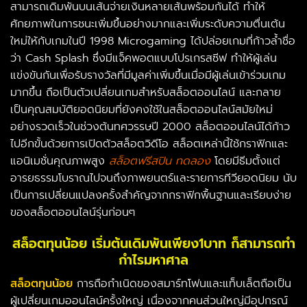
สามารถเดิมพันบนเส้นจ่ายเงินหลายเส้นพร้อมกันได้ ทำให้
ศักยภาพในการชนะเพิ่มขึ้นอย่างมากและเพิ่มระดับความตื่นเต้น
ใหม่ให้กับเกมในปี 1998 Microgaming ได้ปล่อยเกมที่ก้าวล้ำชื่อ
ว่า Cash Splash ซึ่งมีแจ็คพอตแบบโปรเกรสซีฟ ทำให้ผู้เล่น
แข่งขันกันเพื่อรับรางวัลที่มีมูลค่าเพิ่มขึ้นเมื่อมีผู้เล่นเข้าร่วมเกม
มากขึ้น ถือเป็นตัวเปลี่ยนเกมสำหรับสล็อตออนไลน์ และกลาย
เป็นคุณสมบัติยอดนิยมที่ยังคงใช้ในสล็อตออนไลน์สมัยใหม่
อย่างรวดเร็วในช่วงต้นทศวรรษปี 2000 สล็อตออนไลน์ได้ก้าว
ไปอีกขั้นด้วยการเปิดตัวสล็อตวิดีโอ สล็อตเหล่านี้ใช้กราฟิกและ
แอนิเมชั่นคุณภาพสูง
สล็อตฟรีสปิน ทดลอง
โดยมีธีมตั้งแต่
อารยธรรมโบราณไปจนถึงภาพยนตร์และรายการทีวียอดนิยม นับ
เป็นการเปลี่ยนแปลงครั้งสำคัญจากกราฟิกพื้นฐานและเรียบง่าย
ของสล็อตออนไลน์รุ่นก่อนๆ
สล็อตทุนน้อย เริ่มต้นเดิมพันเพียง1บาท ก็สามารถทำ
กำไรมหาศาล
สล็อตทุนน้อย
การถือกำเนิดของสมาร์ทโฟนและแท็บเล็ตถือเป็น
ผู้เปลี่ยนเกมออนไลน์ครั้งใหญ่ เนื่องจากคนส่วนใหญ่มีอุปกรณ์