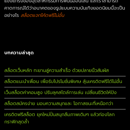
แข็งแกร่งของอุตสาหกรรมการพนันออนไลน์ และเราสามารถ
คาดการณ์ได้ว่าอนาคตของรูปแบบความบันเทิงยอดนิยมนี้จะเป็น
อย่างไร
สล็อตแจกโค้ดฟรีไม่อั้น
บทความล่าสุด
สล็อตเว็บหลัก ทะยานสู่ความสำเร็จ ด้วยปลายนิ้วสัมผัส
สล็อตแนะนำเพื่อน เพื่อรับโปรโมชั่นพิเศษ ลุ้นเครดิตฟรีได้ไม่อั้น
เว็บสล็อตค่าคอมสูง ปรับลุคสไตล์การเล่น เปลี่ยนชีวิตให้ปัง
สล็อตสมัครง่าย มอบความสนุกและ โอกาสชนะที่เหนือกว่า
เครดิตฟรีสล็อต ยุคใหม่ปั่นสนุกลืมภาพเดิมๆ แล้วท่องโลก
กราฟิกสุดล้ำ