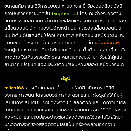
ขนาดมหึมา และวิธีการแบบเมกะ นอกจากนี้ ธีมของสล็อตยังมี
ความหลากหลายมากขึ้น
tangtem168
โดยเกมต่างๆ อิงตาม
วัฒนธรรมยอดนิยม ตำนาน และโลกแห่งจินตนาการอนาคตของ
สล็อตออนไลน์หากมองไปข้างหน้า อนาคตของสล็อตออนไลน์
นั้นน่าตื่นเต้นและเต็มไปด้วยศักยภาพ สล็อตแบบเสมือนจริงและ
แบบเสริมกำลังคาดว่าจะได้รับความนิยมมากขึ้น
เล่นสล็อตฟรี
โดยผู้เล่นจะสามารถดื่มด่ำกับเกมได้อย่างเต็มที่ นอกจากนี้ เรายัง
คาดว่าจะได้เห็นฟีเจอร์โซเชียลเพิ่มเติมที่เพิ่มเข้ามา ช่วยให้ผู้เล่น
สามารถแข่งขันกันเองและโต้ตอบกันในห้องสล็อตเสมือนจริงได้
สรุป
milan168
การเติบโตของสล็อตออนไลน์ถือเป็นการปฏิวัติ
วงการการพนัน โดยมอบวิธีการที่สะดวกและน่าดึงดูดใจให้กับผู้
เล่นในการเล่นเกมโปรดของพวกเขา สล็อตออนไลน์ได้ก้าวมาไกล
จากจุดเริ่มต้นที่แสนเรียบง่ายในช่วงปลายทศวรรษ 1990 และยัง
คงพัฒนาและปรับปรุงอย่างต่อเนื่องด้วยการใช้เทคโนโลยีใหม่ๆ
ประวัติศาสตร์ของสล็อตออนไลน์เป็นเครื่องพิสูจน์ถึงความ