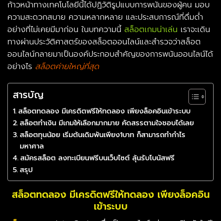
ก้าวหน้าทางเทคโนโลยีนี้ได้ปฏิวัติรูปแบบการพนันของผู้คน มอบ
ความสะดวกสบาย ความหลากหลาย และประสบการณ์ที่ดื่มด่ำ
อย่างที่ไม่เคยมีมาก่อน ในบทความนี้
สล็อตเกมน่าเล่น
เราจะเดิน
ทางผ่านประวัติศาสตร์ของสล็อตออนไลน์และสำรวจว่าสล็อต
ออนไลน์กลายมาเป็นองค์ประกอบสำคัญของการพนันออนไลน์ได้
อย่างไร
สล็อตค่ายใหญ่ที่สุด
สารบัญ
สล็อตทดลอง มีเครดิตฟรีให้ทดลอง เพียงล็อคอินเข้าระบบ
สล็อตทำเงิน มีเกมให้เลือกมากมาย คัดสรรตามใจชอบได้เลย
สล็อตทุนน้อย เริ่มต้นเดิมพันเพียง1บาท ก็สามารถทำกำไร
มหาศาล
สมัครสล็อต ลงทะเบียนฟรีบนเว็บไซต์ ลุ้นรับโบนัสฟรี
สรุป
สล็อตทดลอง มีเครดิตฟรีให้ทดลอง เพียงล็อคอิน
เข้าระบบ