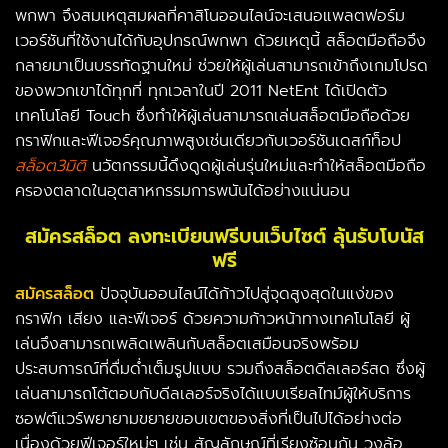
พกพา จึงสมเหตุสมผลที่คาสิโนออนไลน์จะเสนอแพลตฟอร์ม
เวอร์ชันที่ใช้งานได้กับอุปกรณ์พกพา ด้วยเหตุนี้ สล็อตมือถือจึง
กลายมาเป็นบรรทัดฐานใหม่ ช่วยให้ผู้เล่นสามารถเข้าถึงเกมโปรด
ของพวกเขาได้ทุกที่ ทุกเวลาในปี 2011 NetEnt ได้เปิดตัว
เทคโนโลยี Touch ซึ่งทำให้ผู้เล่นสามารถเล่นสล็อตมือถือด้วย
กราฟิกและฟีเจอร์คุณภาพสูงเช่นเดียวกับเวอร์ชันเดสก์ท็อป
สล็อต3มิติ
นวัตกรรมนี้ดึงดูดผู้เล่นรุ่นใหม่และทำให้สล็อตมือถือ
ครองตลาดในอุตสาหกรรมการพนันได้อย่างแน่นอน
สมัครสล็อต ลงทะเบียนฟรีบนเว็บไซต์ ลุ้นรับโบนัส
ฟรี
สมัครสล็อต
ปัจจุบันออนไลน์ได้ก้าวไปสู่จุดสูงสุดในแง่ของ
กราฟิก เสียง และฟีเจอร์ ด้วยความก้าวหน้าทางเทคโนโลยี ผู้
เล่นจึงสามารถเพลิดเพลินกับสล็อตเสมือนจริงพร้อม
ประสบการณ์ที่ดื่มด่ำเต็มรูปแบบ รวมถึงสล็อตดีลเลอร์สด ซึ่งผู้
เล่นสามารถโต้ตอบกับดีลเลอร์จริงได้แบบเรียลไทม์ผู้ให้บริการ
ซอฟต์แวร์พยายามขยายขอบเขตของสิ่งที่เป็นไปได้อย่างต่อ
เนื่องด้วยฟีเจอร์ใหม่ๆ เช่น สัญลักษณ์ที่เรียงซ้อนกัน วงล้อ