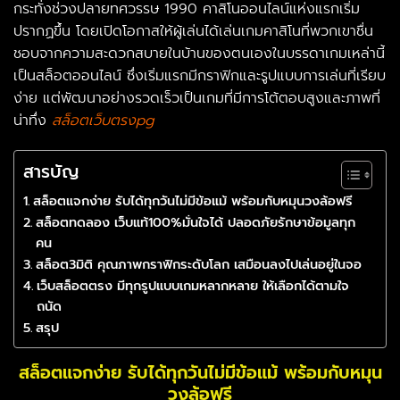
กระทั่งช่วงปลายทศวรรษ 1990 คาสิโนออนไลน์แห่งแรกเริ่ม
ปรากฏขึ้น โดยเปิดโอกาสให้ผู้เล่นได้เล่นเกมคาสิโนที่พวกเขาชื่น
ชอบจากความสะดวกสบายในบ้านของตนเองในบรรดาเกมเหล่านี้
เป็นสล็อตออนไลน์ ซึ่งเริ่มแรกมีกราฟิกและรูปแบบการเล่นที่เรียบ
ง่าย แต่พัฒนาอย่างรวดเร็วเป็นเกมที่มีการโต้ตอบสูงและภาพที่
น่าทึ่ง
สล็อตเว็บตรงpg
สารบัญ
สล็อตแจกง่าย รับได้ทุกวันไม่มีข้อแม้ พร้อมกับหมุนวงล้อฟรี
สล็อตทดลอง เว็บแท้100%มั่นใจได้ ปลอดภัยรักษาข้อมูลทุก
คน
สล็อต3มิติ คุณภาพกราฟิกระดับโลก เสมือนลงไปเล่นอยู่ในจอ
เว็บสล็อตตรง มีทุกรูปแบบเกมหลากหลาย ให้เลือกได้ตามใจ
ถนัด
สรุป
สล็อตแจกง่าย รับได้ทุกวันไม่มีข้อแม้ พร้อมกับหมุน
วงล้อฟรี