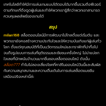
เทคโนโลยีทำให้มีการเล่นเกมแบบโต้ตอบได้มากขึ้นรวมถึงฟีเจอร์
ตามทักษะที่ดึงดูดผู้เล่นและทำให้พวกเขารู้สึกว่าพวกเขาสามารถ
ควบคุมผลลัพธ์ของเกมได้
สรุป
milan168
สล็อตออนไลน์มีการพัฒนาไปไกลตั้งแต่เริ่มต้น และ
พวกเขายังคงสร้างความประทับใจและให้ความบันเทิงแก่ผู้เล่นทั่ว
โลก ตั้งแต่คุณสมบัติที่เป็นนวัตกรรมใหม่และกราฟิกที่น่าทึ่งไป
จนถึงรูปแบบการเล่นที่ยุติธรรมและชัยชนะครั้งใหญ่ ไม่น่าแปลก
ใจเลยที่นักพนันจำนวนมากชื่นชอบสล็อตออนไลน์ ดังนั้น
สล็อต777
ทำไมไม่ลองเสี่ยงโชคที่คาสิโนออนไลน์วันนี้และสัมผัส
กับความสนุกสนานและความตื่นเต้นในการเล่นสล็อตแมชชีน
เสมือนจริงเหล่านี้ล่ะ