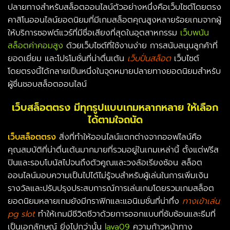
ปลายทางสำหรับสล็อตออนไลน์ตัวอย่างหนึ่งคือเว็บไซต์โดยตรง
คาสิโนออนไลน์ยอดนิยมที่มีเกมสล็อตคุณสูงหลายร้อยเกมจากผู้
ให้บริการซอฟต์แวร์ที่มีชื่อเสียงที่สุดในอุตสาหกรรม
เว็บพนัน
สล็อตค่าคอมสูง
ด้วยเว็บไซต์ที่ใช้งานง่าย การสนับสนุนลูกค้าที่
ยอดเยี่ยม และโปรโมชั่นที่น่าตื่นเต้น
เว็บปั่นสล็อต
เว็บไซต์
โดยตรงนี้ได้กลายเป็นหนึ่งในจุดหมายปลายทางยอดนิยมสำหรับ
ผู้ชื่นชอบสล็อตออนไลน์
เว็บสล็อตตรง มีทุกรูปแบบเกมหลากหลาย ให้เลือก
ได้ตามใจถนัด
เว็บสล็อตตรง
สิ่งที่ทำให้ออนไลน์แตกต่างจากออฟไลน์คือ
คุณสมบัติที่น่าตื่นเต้นมากมายที่รวมอยู่ในเกมเหล่านี้ ตั้งแต่ฟรีส
ปินและรอบโบนัสไปจนถึงตัวคูณและวงล้อเรียงซ้อน สล็อต
ออนไลน์มอบความเป็นไปได้ไม่รู้จบสำหรับผู้เล่นในการเพิ่มเงิน
รางวัลและปรับปรุงประสบการณ์การเล่นเกมโดยรวมเกมสล็อต
ยอดนิยมหลายเกมยังมีกราฟิกและแอนิเมชั่นที่น่าทึ่ง
ทางเข้าเล่น
pg slot
ทำให้เกมมีชีวิตชีวาด้วยการออกแบบที่ซับซ้อนและธีมที่
เป็นเอกลักษณ์ ยิ่งไปกว่านั้น
lava09
ความก้าวหน้าทาง