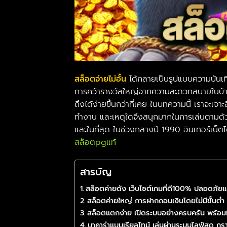
สล็อตจ่ายไม่อั้น
ได้กลายเป็นรูปแบบความบันเทิง
การคว้ารางวัลใหญ่จากความสะดวกสบายในบ้า
ถึงได้ง่ายขึ้นกว่าที่เคย ในบทความนี้ เราจะเจ
ทำงาน และเหตุใดจึงสนุกมากในการเล่นตามด้วยส
และในที่สุด ในช่วงกลางปี ​​1990 อินเทอร์เน็
สล็อตpgแท้
สารบัญ
สล็อตค่ายดัง เว็บไซต์เกมที่ดี100% ปลอดภัยแล
สล็อตค่ายใหญ่ การฝากถอนเงินโดยไม่มีขั้นต่ำ
สล็อตแตกง่าย เปิดระบบอย่างครบครัน พร้อม
บาคาร่าแบบเรียลไทม์ เล่นผ่านระบบไลฟ์สด ก