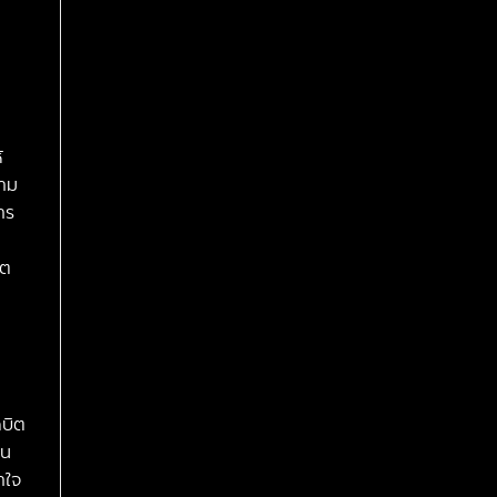
้
วาม
าร
อต
ดบิต
ิน
าใจ