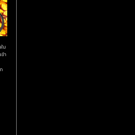
นใน
ข้า
ยก