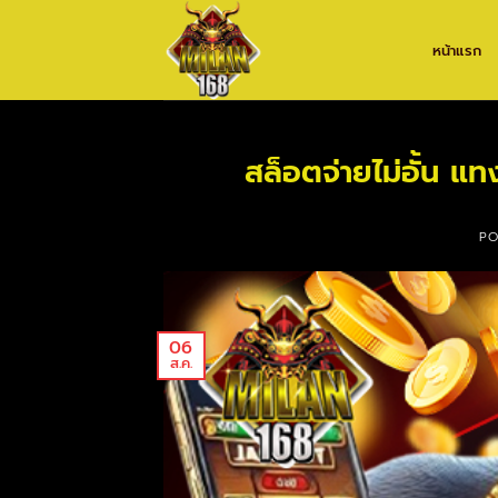
ข้าม
ไป
หน้าแรก
ยัง
เนื้อหา
สล็อตจ่ายไม่อั้น แทง
PO
06
ส.ค.