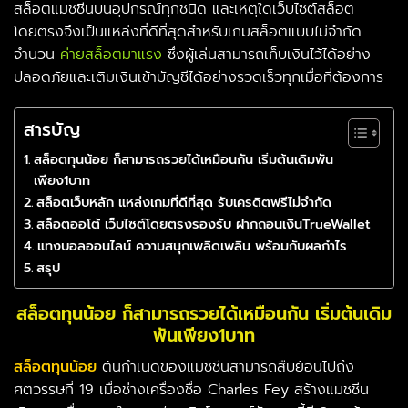
สล็อตแมชชีนบนอุปกรณ์ทุกชนิด และเหตุใดเว็บไซต์สล็อต
โดยตรงจึงเป็นแหล่งที่ดีที่สุดสำหรับเกมสล็อตแบบไม่จำกัด
จำนวน
ค่ายสล็อตมาแรง
ซึ่งผู้เล่นสามารถเก็บเงินไว้ได้อย่าง
ปลอดภัยและเติมเงินเข้าบัญชีได้อย่างรวดเร็วทุกเมื่อที่ต้องการ
สารบัญ
สล็อตทุนน้อย ก็สามารถรวยได้เหมือนกัน เริ่มต้นเดิมพัน
เพียง1บาท
สล็อตเว็บหลัก แหล่งเกมที่ดีที่สุด รับเครดิตฟรีไม่จำกัด
สล็อตออโต้ เว็บไซต์โดยตรงรองรับ ฝากถอนเงินTrueWallet
แทงบอลออนไลน์ ความสนุกเพลิดเพลิน พร้อมกับผลกำไร
สรุป
สล็อตทุนน้อย ก็สามารถรวยได้เหมือนกัน เริ่มต้นเดิม
พันเพียง1บาท
สล็อตทุนน้อย
ต้นกำเนิดของแมชชีนสามารถสืบย้อนไปถึง
ศตวรรษที่ 19 เมื่อช่างเครื่องชื่อ Charles Fey สร้างแมชชีน