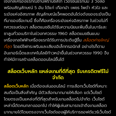
เชิงกลเครื่องแรกในซานฟรานซิสโก เวอร์ชันแรกนี้มี 3 วงล้อ
พร้อมสัญลักษณ์ 5 อัน ได้แก่ เกือกม้า เพชร โพดำ หัวใจ และ
ระฆังแห่งอิสรภาพ สัญลักษณ์แจ็คพอตอันโด่งดังของระฆังเป็น
ที่มาของชื่อเกมนี้ ซึ่งก็คือเครื่องระฆังแห่งอิสรภาพ ในช่วงไม่กี่
ทศวรรษต่อมา สล็อตแมชชีนได้รับความนิยมเพิ่มขึ้นในบาร์และ
ซาลูนทั่วอเมริกาในช่วงทศวรรษ 1960 สล็อตแมชชีนแบบ
เครื่องกลไฟฟ้าเครื่องแรกได้รับการประดิษฐ์ขึ้น
สล็อตค่ายใหญ่
ที่สุด
โดยมีไฟกระพริบและเสียงอิเล็กทรอนิกส์ อย่างไรก็ตาม
อินเทอร์เน็ตและเทคโนโลยีก้าวหน้าขึ้นในช่วงทศวรรษ 1990 จึง
ทำให้มีการสร้างสล็อตออนไลน์ขึ้นได้
สล็อตเว็บหลัก
แหล่งเกมที่ดีที่สุด รับเครดิตฟรีไม่
จำกัด
สล็อตเว็บหลัก
เมื่อต้องเล่นออนไลน์ การเลือกเว็บไซต์ที่เหมาะ
สมถือเป็นสิ่งสำคัญ มีตัวเลือกมากมายให้เลือก แต่เว็บไซต์
โดยตรงเป็นแหล่งที่ดีที่สุดสำหรับเกมสล็อตไม่จำกัด เว็บไซต์
เหล่านี้ตัดคนกลางออกไป ทำให้ผู้เล่นสามารถเข้าถึงเกมสล็อต
มากมายได้โดยตรงจากเว็บไซต์ของผู้ให้บริการซอฟต์แวร์เว็บไซต์