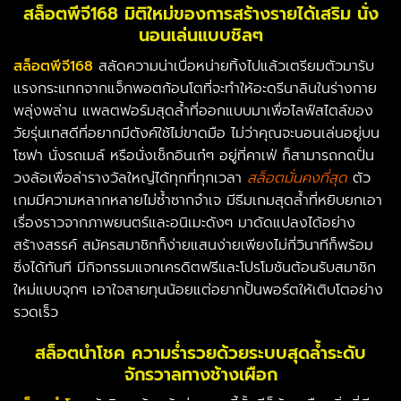
สล็อตพีจี168
มิติใหม่ของการสร้างรายได้เสริม นั่ง
นอนเล่นแบบชิลๆ
สล็อตพีจี168
สลัดความน่าเบื่อหน่ายทิ้งไปแล้วเตรียมตัวมารับ
แรงกระแทกจากแจ็กพอตก้อนโตที่จะทำให้อะดรีนาลินในร่างกาย
พลุ่งพล่าน แพลตฟอร์มสุดล้ำที่ออกแบบมาเพื่อไลฟ์สไตล์ของ
วัยรุ่นเทสดีที่อยากมีตังค์ใช้ไม่ขาดมือ ไม่ว่าคุณจะนอนเล่นอยู่บน
โซฟา นั่งรถเมล์ หรือนั่งเช็กอินเก๋ๆ อยู่ที่คาเฟ่ ก็สามารถกดปั่น
วงล้อเพื่อล่ารางวัลใหญ่ได้ทุกที่ทุกเวลา
สล็อตมั่นคงที่สุด
ตัว
เกมมีความหลากหลายไม่ซ้ำซากจำเจ มีธีมเกมสุดล้ำที่หยิบยกเอา
เรื่องราวจากภาพยนตร์และอนิเมะดังๆ มาดัดแปลงได้อย่าง
สร้างสรรค์ สมัครสมาชิกก็ง่ายแสนง่ายเพียงไม่กี่วินาทีก็พร้อม
ซิ่งได้ทันที มีกิจกรรมแจกเครดิตฟรีและโปรโมชันต้อนรับสมาชิก
ใหม่แบบจุกๆ เอาใจสายทุนน้อยแต่อยากปั้นพอร์ตให้เติบโตอย่าง
รวดเร็ว
สล็อตนำโชค
ความร่ำรวยด้วยระบบสุดล้ำระดับ
จักรวาลทางช้างเผือก