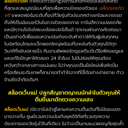
สล็อตนำโชค
ถ้าคิดจะก้าวเข้าสู่วงการนี้ทั้งทีก็ต้องเลือกสิ่งที่ดี
ที่สุดและสมบูรณ์แบบที่สุดเพื่อความปังของตัวเอง
สล็อตเครดิต
ฟรี
แพลตฟอร์มระดับท็อปที่วัยรุ่นทั่วประเทศต่างเทใจและกดเรต
ติ้งให้เป็นนัมเบอร์วันในดวงใจตลอดกาล การันตีความปลอดภัย
และมีความโปร่งใสแบบร้อยเปอร์เซ็นต์ ทุกเกมผ่านการคัดสรรมา
เป็นอย่างดีเพื่อมอบความบันเทิงระดับห้าดาวให้กับผู้เล่นทุกคน
โบนัสก้อนโตและแจ็กพอตใหญ่พร้อมที่จะหล่นทับตัวคุณได้ทุก
วินาทีที่ขยับปลายนิ้ว ทีมงานซัพพอร์ตดูแลดีระดับวีไอพีคอยดูแล
และแก้ไขปัญหาให้ตลอด 24 ชั่วโมง ไม่มีปล่อยให้คุณต้อง
เคว้งคว้างกลางทางแน่นอน ไม่ว่าคุณจะเป็นมือใหม่เพิ่งหัดปั่น
หรือเซียนระดับเทพก็สามารถทำกำไรจากที่นี่ได้อย่างง่ายดาย ก้าว
ข้ามขีดจำกัดเดิมๆ
สล็อตเว็บแม่
ปลุกสัญชาตญาณนักล่าในตัวคุณให้
ตื่นขึ้นมาตักตวงความเฮง
สล็อตเว็บแม่
เปิดวาร์ปเข้าสู่โลกแห่งความตื่นเต้นที่ไม่มีขอบเขต
มาขวางกั้น ศูนย์รวมความบันเทิงยุคดิจิทัลที่รวมทุกความ
ต้องการของวัยรุ่นไว้ในที่เดียว ไม่ว่าจะเป็นเกมแนวผจญภัยสุดล้ำ