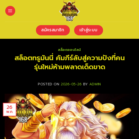
ข้าม
ไป
ยัง
เนื้อหา
สมัครสมาชิก
เข้าสู่ระบบ
สล็อตออนไลน์
สล็อตทรูมันนี่ คัมภีร์ลับสู่ความปังที่คน
รุ่นใหม่ห้ามพลาดเด็ดขาด
POSTED ON
2026-05-26
BY
ADMIN
26
พ.ค.