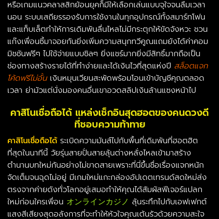
หรือเกมแนวคลาสสิกย้อนยุคก็มีให้เลือกเล่นแบบจุใจจนลืมเวลา
นอน ระบบเสถียรรองรับการใช้งานในทุกอุปกรณ์ทั้งสมาร์ทโฟน
และแท็บเล็ตทำให้การเดิมพันลื่นไหลไม่มีกระตุกให้ขัดจังหวะ ชวน
แก๊งเพื่อนซี้มาจอยกันยิ่งเพิ่มความสนุกทวีคูณแถมยังได้ค่าคอม
มิชชันฟรีๆ ไปใช้จ่ายแบบชิลๆ ยิ่งแชร์มากยิ่งมีสิทธิ์มากถือเป็น
ช่องทางสร้างรายได้ที่ทำง่ายและได้เงินไวที่สุดแห่งปี
สล็อตแจก
โค้ดฟรีไม่อั้น
เงินหมุนเวียนสะพัดพร้อมโอนเข้าบัญชีคุณตลอด
เวลา ย่ามัวแต่นั่งมองคนอื่นเขาอวดสลิปเงินล้านแซงหน้าไป
คาสิโนเชื่อถือได้
แหล่งเช็กอินสุดฮอตของคนดวงดี
ที่ชอบความท้าทาย
คาสิโนเชื่อถือได้
ระเบิดความมันส์ไปกับพื้นที่เดิมพันที่ฮอตฮิต
ที่สุดในนาทีนี้ วัยรุ่นสายปั่นสายลุ้นต่างหลั่งไหลเข้ามาสร้าง
ตำนานบทใหม่กันอย่างไม่ขาดสายเพราะที่นี่ขึ้นชื่อเรื่องแจกหนัก
จัดเต็มจนฉุดไม่อยู่ มีเกมใหม่แกะกล่องอัปเดตเทรนด์สดใหม่ส่ง
ตรงจากค่ายดังทั่วโลกอยู่เสมอทำให้คุณได้สัมผัสฟีเจอร์แปลก
ใหม่ก่อนใครเพื่อน
オンラインカジノ
ลุ้นระทึกไปกับเอฟเฟกต์
แสงสีเสียงสุดอลังการที่จะทำให้หัวใจคุณเต้นรัวด้วยความสะใจ