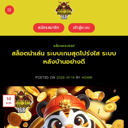
ข้าม
ไป
ยัง
เนื้อหา
สมัครสมาชิก
เข้าสู่ระบบ
สล็อตออนไลน์
สล็อตน่าเล่น ระบบเกมสุดโปร่งใส ระบบ
หลังบ้านอย่างดี
POSTED ON
2026-01-14
BY
ADMIN
14
ม.ค.