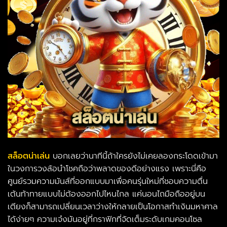
สล็อตน่าเล่น
บอกเลยว่านาทีนี้ถ้าใครยังไม่เคยลองกระโดดเข้ามา
ในวงการวงล้อนำโชคถือว่าพลาดของดีอย่างแรง เพราะนี่คือ
ศูนย์รวมความมันส์ที่ออกแบบมาเพื่อคนรุ่นใหม่ที่ชอบความตื่น
เต้นท้าทายแบบไม่ต้องออกไปไหนไกล แค่นอนไถมือถืออยู่บน
เตียงก็สามารถเปลี่ยนเวลาว่างให้กลายเป็นโอกาสทำเงินมหาศาล
ได้ง่ายๆ ความเจ๋งมันอยู่ที่กราฟิกที่จัดเต็มระดับเกมคอนโซล