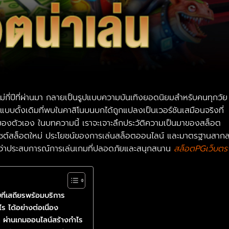
่กี่ปีที่ผ่านมา กลายเป็นรูปแบบความบันเทิงยอดนิยมสำหรับคนทุกวัย
บบดั้งเดิมที่พบในคาสิโนบนบกได้ถูกแปลงเป็นเวอร์ชันเสมือนจริงที่
องตัวเอง ในบทความนี้ เราจะเจาะลึกประวัติความเป็นมาของสล็อต
ซต์สล็อตใหม่ ประโยชน์ของการเล่นสล็อตออนไลน์ และมาตรฐานสากลที่
่ใจว่าประสบการณ์การเล่นเกมที่ปลอดภัยและสนุกสนาน
สล็อตPGเว็บตร
ี่เสถียรพร้อมบริการ
ร ได้อย่างต่อเนื่อง
 ผ่านเกมออนไลน์สร้างกำไร