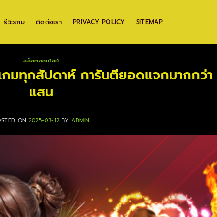
รีวิวเกม
ติดต่อเรา
PRIVACY POLICY
SITEMAP
สล็อตออนไลน์
วเกมทุกสัปดาห์ การันตียอดแจกมากกว่า
แสน
OSTED ON
2025-03-12
BY
ADMIN