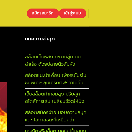
สมัครสมาชิก
เข้าสู่ระบบ
บทความล่าสุด
สล็อตเว็บหลัก ทะยานสู่ความ
สำเร็จ ด้วยปลายนิ้วสัมผัส
สล็อตแนะนำเพื่อน เพื่อรับโปรโม
ชั่นพิเศษ ลุ้นเครดิตฟรีได้ไม่อั้น
เว็บสล็อตค่าคอมสูง ปรับลุค
สไตล์การเล่น เปลี่ยนชีวิตให้ปัง
สล็อตสมัครง่าย มอบความสนุก
และ โอกาสชนะที่เหนือกว่า
เครดิตฟรีสล็อต ยุคใหม่ปั่นสนุก