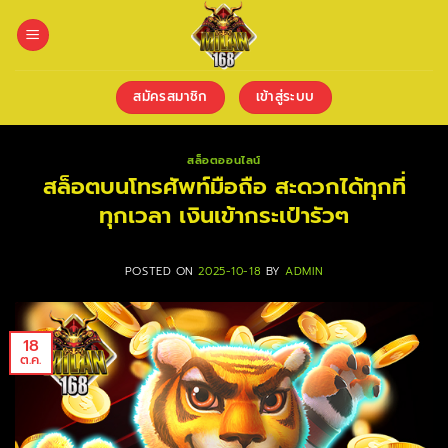
ข้าม
ไป
ยัง
เนื้อหา
สมัครสมาชิก
เข้าสู่ระบบ
สล็อตออนไลน์
สล็อตบนโทรศัพท์มือถือ สะดวกได้ทุกที่
ทุกเวลา เงินเข้ากระเป๋ารัวๆ
POSTED ON
2025-10-18
BY
ADMIN
18
ต.ค.