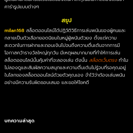
คาร่ารูปแบบต่างๆ
สรุป
milan168
สล็อตออนไลน์ได้ปฏิวัติวิธีการเล่นพนันของผู้คนและ
กลายเป็นตัวเลือกยอดนิยมในหมู่ผู้พนันตัวยง ตั้งแต่ความ
สะดวกในการฝากและถอนเงินไปจนถึงความตื่นเต้นจากการมี
โอกาสคว้ารางวัลใหญ่ทุกวัน มีเหตุผลมากมายที่ทำให้การเล่น
สล็อตออนไลน์นั้นคุ้มค่าที่จะลองเล่น ดังนั้น
สล็อตเว็บตรง
ทำไม
ไม่ลองดูและสัมผัสความสนุกและความตื่นเต้นไม่รู้จบที่รอคุณอยู่
ในโลกของสล็อตออนไลน์ด้วยตัวคุณเอง จำไว้ว่าต้องเล่นพนัน
อย่างมีความรับผิดชอบเสมอ และขอให้โชคดี
บทความล่าสุด