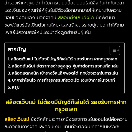
สำรวจห้าเหตุผลว่าทำไมการเล่นสล็อตออนไลน์จึงคุ้มค่ากับเวลา
และเงินของคุณทำให้ผู้เล่นมีตัวเลือกมากมายให้เหมาะกับความ
ชอบของตนเอง นอกจากนี้
สล็อตยิ่งเล่นยิ่งได้
นักพัฒนา
ซอฟต์แวร์ยังเปิดตัวเกมใหม่ๆและสร้างสรรค์อยู่เสมอ ทำให้เกม
เพลย์มีความสดใหม่และน่าดึงดูดสำหรับผู้เล่น
สารบัญ
สล็อตเว็บแม่ ไม่ต้องมีบัญชีก็เล่นได้ รองรับการฝากทรูวอเลท
สล็อตอันดับ1 อัตราการจ่ายสูงสุด คุ้มค่าต่อการลงทุนที่จะเล่น
สล็อตแตกหนัก เข้ารางวัลแจ็คพอตได้ ทุกช่วงเวลาในการเล่น
บาคาร่าโอนไว การทำธุรกรรมที่รวดเร็ว เงินเข้าภายใน1วินาที
สรุป
สล็อตเว็บแม่
ไม่ต้องมีบัญชีก็เล่นได้ รองรับการฝาก
ทรูวอเลท
สล็อตเว็บแม่
ข้อดีหลักประการหนึ่งของการเล่นออนไลน์คือความ
สะดวกในการฝากและถอนเงิน แทนที่จะต้องไปที่คาสิโนหรือใช้