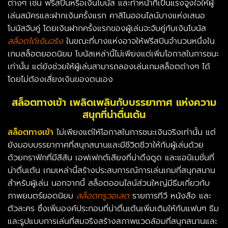
ต่างๆ เช่น ฟรีสปินหรือเงินโบนัส และทำหน้าที่เป็นแรงจูงใจให้ผู้
เล่นสมัครและฝากเงินครั้งแรก คาสิโนออนไลน์บางแห่งเสนอ
โบนัสจับคู่ โดยเงินฝากครั้งแรกของผู้เล่นจะจับคู่กับเงินโบนัส
สล็อตได้เงินจริง
ในขณะที่บางแห่งอาจให้ฟรีสปินจำนวนหนึ่งใน
เกมสล็อตยอดนิยม โบนัสเหล่านี้ไม่เพียงแต่เพิ่มโอกาสในการชนะ
เท่านั้น แต่ยังช่วยให้ผู้เล่นสามารถลองเล่นเกมสล็อตต่างๆ ได้
โดยไม่ต้องเสี่ยงเงินของตนเอง
สล็อตทางเข้า
เพลิดเพลินกับบรรยากาศ แห่งความ
สนุกที่น่าตื่นเต้น
สล็อตทางเข้า
ไม่เพียงแต่ให้โอกาสในการชนะเงินจริงเท่านั้น แต่
ยังมอบบรรยากาศที่สนุกสนานและมีชีวิตชีวาให้กับผู้เล่นด้วย
ด้วยกราฟิกที่มีสีสัน เอฟเฟกต์เสียงที่น่าดึงดูด และแอนิเมชั่นที่
น่าตื่นเต้น เกมเหล่านี้สร้างประสบการณ์การเล่นเกมที่สนุกสนาน
สำหรับผู้เล่น นอกจากนี้ สล็อตออนไลน์ส่วนใหญ่มีธีมเกี่ยวกับ
ภาพยนตร์ยอดนิยม
สล็อตทรูวอเลต
รายการทีวี หนังสือ และ
ตัวละคร ซึ่งเพิ่มองค์ประกอบที่น่าตื่นเต้นเพิ่มเติมให้กับแฟนๆ ธีม
และรูปแบบการเล่นที่สมจริงสร้างสภาพแวดล้อมที่สนุกสนานและ