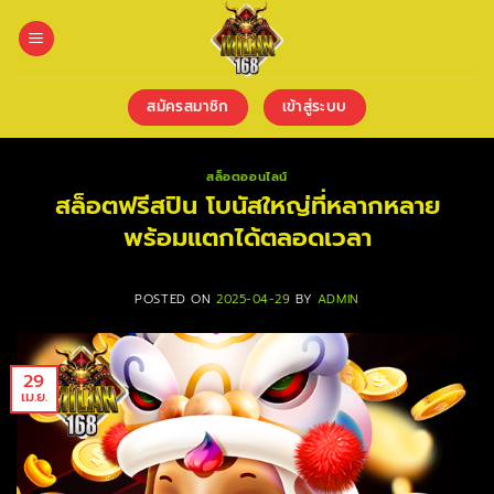
ข้าม
ไป
ยัง
เนื้อหา
สมัครสมาชิก
เข้าสู่ระบบ
สล็อตออนไลน์
สล็อตฟรีสปิน โบนัสใหญ่ที่หลากหลาย
พร้อมแตกได้ตลอดเวลา
POSTED ON
2025-04-29
BY
ADMIN
29
เม.ย.