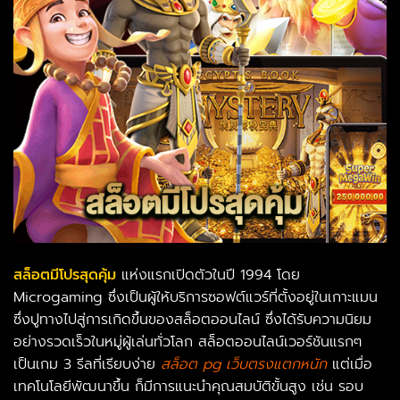
สล็อตมีโปรสุดคุ้ม
แห่งแรกเปิดตัวในปี 1994 โดย
Microgaming ซึ่งเป็นผู้ให้บริการซอฟต์แวร์ที่ตั้งอยู่ในเกาะแมน
ซึ่งปูทางไปสู่การเกิดขึ้นของสล็อตออนไลน์ ซึ่งได้รับความนิยม
อย่างรวดเร็วในหมู่ผู้เล่นทั่วโลก สล็อตออนไลน์เวอร์ชันแรกๆ
เป็นเกม 3 รีลที่เรียบง่าย
สล็อต pg เว็บตรงแตกหนัก
แต่เมื่อ
เทคโนโลยีพัฒนาขึ้น ก็มีการแนะนำคุณสมบัติขั้นสูง เช่น รอบ