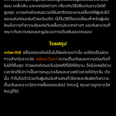
สอน เคล็ดลับ และเทคนิคต่างๆ เกี่ยวกับวิธีเพิ่มเงินรางวัลให้
สูงสุด บางแห่งยังเสนอเวอร์ชันสาธิตของเกมสล็อตให้ผู้เล่นได้
ลองเล่นก่อนเล่นด้วยเงินจริง นี่เป็นวิธีที่ยอดเยี่ยมสำหรับผู้เล่น
ใหม่ในการทำความคุ้นเคยกับสล็อตประเภทต่างๆ และค้นหาเกมที่
เหมาะกับความชอบและรูปแบบการเดิมพันของตนเอง
โดยสรุป
milan168
สล็อตออนไลน์นั้นไม่ใช่แค่เกมเท่านั้น แต่ยังเป็นช่อง
ทางสำหรับรางวัล
สล็อตเว็บแท้
ความตื่นเต้นและความบันเทิงที่
ไม่มีที่สิ้นสุด ด้วยเครดิตและโบนัสฟรีที่มีให้ใช้งาน จึงไม่เคยมีช่วง
เวลาใดดีไปกว่านี้ในการหมุนวงล้อและอาจสร้างรายได้ทุกวัน ดัง
นั้น ทำไมไม่เข้าร่วมกับผู้เล่นนับล้านคนทั่วโลกและสัมผัสกับความ
ตื่นเต้นและรางวัลจากสล็อตออนไลน์ ใครจะรู้ คุณอาจถูกรางวัล
ใหญ่ก็ได้