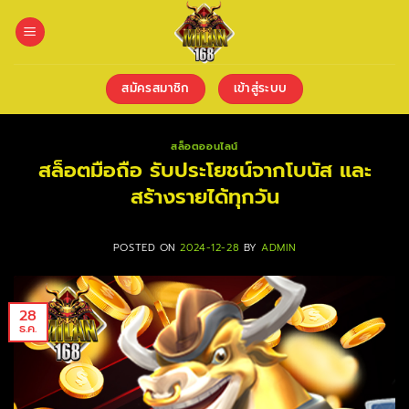
ข้าม
ไป
ยัง
เนื้อหา
สมัครสมาชิก
เข้าสู่ระบบ
สล็อตออนไลน์
สล็อตมือถือ รับประโยชน์จากโบนัส และ
สร้างรายได้ทุกวัน
POSTED ON
2024-12-28
BY
ADMIN
28
ธ.ค.