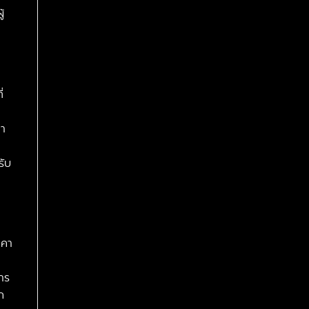
้
่
่า
รับ
กคา
น
าร
ก