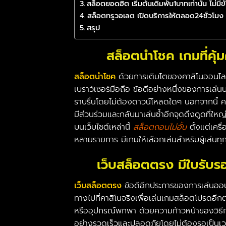
สล็อตยอดฮิต เริ่มต้นเดิมพัน1บาทเท่านั้น ไม่มีขั
สล็อตทรูวอเลต เปิดบริการให้ตลอด24ชั่วโมง 
สรุป
สล็อตนำโชค
เกมที่คุ้
สล็อตนำโชค
ด้วยการเติบโตของคาสิโนออนไลน์
เบราว์เซอร์มือถือ ข้อดีอย่างหนึ่งของการเล่น
ราบรื่นโดยไม่ต้องดาวน์โหลดใดๆ นอกจากนี้ คาสิโ
มีส่วนร่วมและกลับมาเล่นซ้ำอีกจุดดึงดูดที่
บนเว็บไซต์เหล่านี้
สล็อตถอนไม่อั้น
ตั้งแต่เคร
หลายรายการ มีเกมให้เลือกเล่นสำหรับผู้เล่นท
เว็บสล็อตตรง
มีใบรับร
เว็บสล็อตตรง
ข้อดีอีกประการของการเล่นออน
ทางไปที่คาสิโนจริงเพื่อเล่นเกมสล็อตโปรดอีกต
หรืออุปกรณ์พกพา ด้วยความก้าวหน้าของวิธี
อย่างรวดเร็วและปลอดภัยโดยไม่ต้องรอเป็นเว