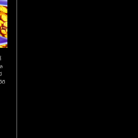
่
ัล
ี
ัติ
น