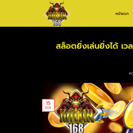
ข้าม
ไป
หน้าแรก
ยัง
เนื้อหา
สล็อตยิ่งเล่นยิ่งได้ เ
P
15
ต.ค.