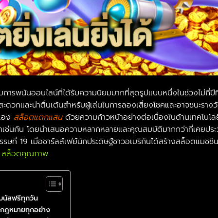
รพนันออนไลน์ที่ได้รับความนิยมมากที่สุดรูปแบบหนึ่งในช่วงไม่กี่ปีที
ที่สะดวกและน่าตื่นเต้นสำหรับผู้เล่นในการลองเสี่ยงโชคและอาจชนะรางว
าเอง
สล็อตแตกแสน
ด้วยความก้าวหน้าอย่างต่อเนื่องในด้านเทคโนโลย
เช่นกัน โดยนำเสนอความหลากหลายและคุณสมบัติมากกว่าที่เคยประว
ี่ 19 เมื่อชาร์ลส์เฟย์นักประดิษฐ์ชาวอเมริกันได้สร้างสล็อตแมชชี
พ
สล็อตคุณภาพ
บนัสฟรีทุกวัน
มกฎหมายทุกอย่าง