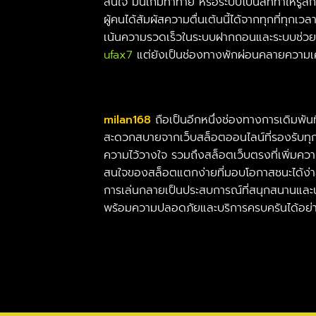
สนใจ มินิเกมท้าทาย หรือระบบโบนัสที่ทำให้รู้
ผู้คนได้สัมผัสความตื่นเต้นนี้ได้จากทุกที่ทุ
เน้นความรวดเร็วในระบบฝากถอนและระบบช่วยเหลื
ufax7
แต่ยังเป็นช่องทางพักผ่อนคลายความเครี
milan168
ถือเป็นอีกหนึ่งช่องทางการเดิมพันที
สะดวกสบายจากเว็บสล็อตออนไลน์ที่รองรับทุก
ความไว้วางใจ รวมถึงสล็อตเว็บตรงที่เพิ่มคว
สนใจของสล็อตแตกง่ายที่มอบโอกาสชนะได้ง่ายข
การเล่นกลายเป็นประสบการณ์ที่สนุกสนานและน่
พร้อมความปลอดภัยและบริการครบครันได้อย่างม