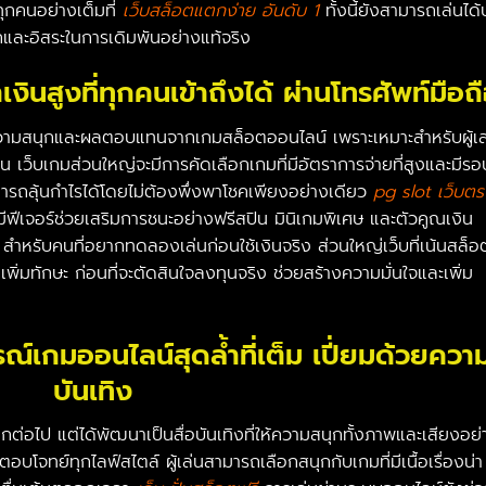
ทุกคนอย่างเต็มที่
เว็บสล็อตแตกง่าย อันดับ 1
ทั้งนี้ยังสามารถเล่นได
และอิสระในการเดิมพันอย่างแท้จริง
งินสูงที่ทุกคนเข้าถึงได้ ผ่านโทรศัพท์มือถ
บความสนุกและผลตอบแทนจากเกมสล็อตออนไลน์ เพราะเหมาะสำหรับผู้เล่
ึ้น เว็บเกมส่วนใหญ่จะมีการคัดเลือกเกมที่มีอัตราการจ่ายที่สูงและมีรอ
ามารถลุ้นกำไรได้โดยไม่ต้องพึ่งพาโชคเพียงอย่างเดียว
pg slot เว็บต
ฟีเจอร์ช่วยเสริมการชนะอย่างฟรีสปิน มินิเกมพิเศษ และตัวคูณเงิน
น สำหรับคนที่อยากทดลองเล่นก่อนใช้เงินจริง ส่วนใหญ่เว็บที่เน้นสล็อ
ิ่มทักษะ ก่อนที่จะตัดสินใจลงทุนจริง ช่วยสร้างความมั่นใจและเพิ่ม
์เกมออนไลน์สุดล้ำที่เต็ม เปี่ยมด้วยควา
บันเทิง
กต่อไป แต่ได้พัฒนาเป็นสื่อบันเทิงที่ให้ความสนุกทั้งภาพและเสียงอย่
บโจทย์ทุกไลฟ์สไตล์ ผู้เล่นสามารถเลือกสนุกกับเกมที่มีเนื้อเรื่องน่า