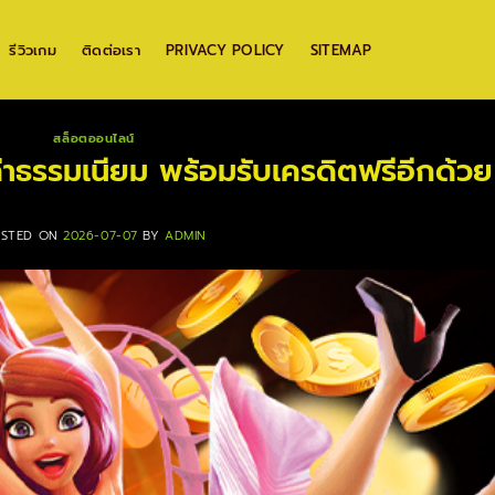
รีวิวเกม
ติดต่อเรา
PRIVACY POLICY
SITEMAP
สล็อตออนไลน์
ค่าธรรมเนียม พร้อมรับเครดิตฟรีอีกด้วย
STED ON
2026-07-07
BY
ADMIN