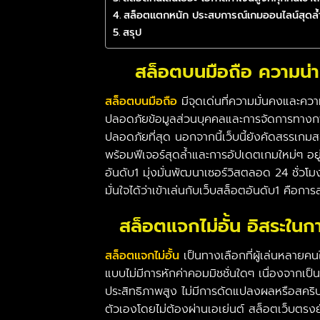
สล็อตแตกหนัก ประสบการณ์เกมออนไลน์สุดล้ำที
สรุป
สล็อตบนมือถือ
ความน่า
สล็อตบนมือถือ
มีจุดเด่นที่ความมั่นคงและความ
ปลอดภัยข้อมูลส่วนบุคคลและการจัดการทางการเงิ
ปลอดภัยที่สุด นอกจากนี้เว็บนี้ยังคัดสรรเกมส
พร้อมฟีเจอร์สุดล้ำและการอัปเดตเกมใหม่ๆ อยู่
อันดับ1 มุ่งมั่นพัฒนาเซอร์วิสตลอด 24 ชั่วโ
มั่นใจได้ว่าเข้าเล่นกับเว็บสล็อตอันดับ1 คือกา
สล็อตแจกไม่อั้น
อิสระในก
สล็อตแจกไม่อั้น
เป็นทางเลือกที่ผู้เล่นหลายค
แบบไม่มีการหักค่าคอมมิชชั่นใดๆ เนื่องจากเป็
ประสิทธิภาพสูง ไม่มีการดัดแปลงผลหรือสคริป
ตัวเองโดยไม่ต้องผ่านเอเย่นต์ สล็อตเว็บตรงยั