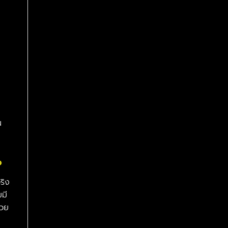
น
%
ริง
มมี
้วย