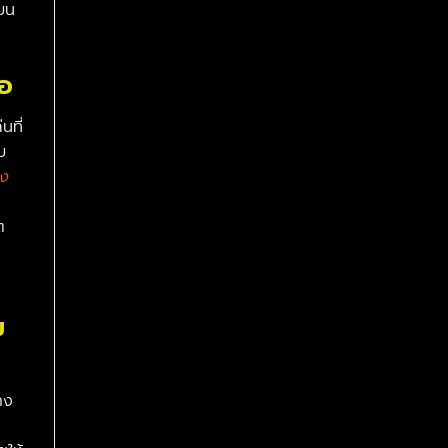
้บน
ือ
นที่
บ
รง
ต
ม
าง