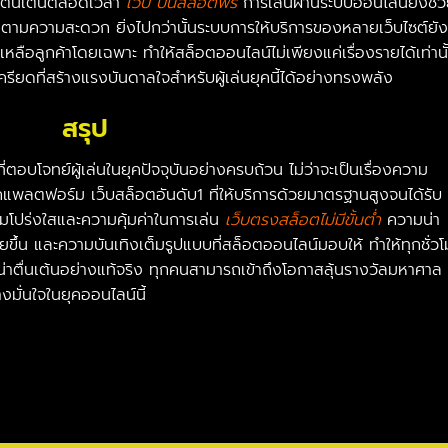
สึกตื่นเต้นตลอดเวลา
เว็บ ปั่นสล็อตฟรี
การเล่นผ่านระบบออนไลน์ยังช่ว
กเวลาตามความสะดวก ยิ่งไปกว่านั้นระบบการให้บริการของหลายเว็บไซต์ยัง
อลูกค้าโดยเฉพาะ ทำให้สล็อตออนไลน์ไม่เพียงแค่เรื่องรายได้เท่านั
ยดที่สร้างแรงบันดาลใจสำหรับผู้เล่นยุคนี้ได้อย่างทรงพลัง
สรุป
่ตอบโจทย์ผู้เล่นในยุคปัจจุบันอย่างครบถ้วน ไม่ว่าจะเป็นเรื่องความ
แพลตฟอร์ม เว็บสล็อตอันดับ1 ที่ให้บริการด้วยมาตรฐานสูงจนได้รับ
ามโปร่งใสและความคุ้มค่าในการเล่น
เว็บตรงสล็อตไม่มีขั้นต่ำ
ความน่า
ึ้น และความบันเทิงเต็มรูปแบบที่สล็อตออนไลน์มอบให้ ทำให้ทุกชั่ว
าตื่นเต้นอย่างแท้จริง ทุกคนสามารถเข้าถึงโอกาสลุ้นรางวัลมหาศาล
ั่นใจในยุคออนไลน์นี้