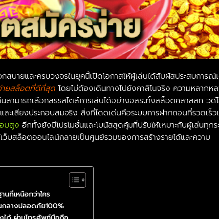
วกสบายและครบวงจรในยุคนี้เปิดโอกาสให้ผู้เล่นได้สัมผัสประสบการณ์เ
่ายสล็อตที่ดีที่สุด
โดยไม่ต้องเดินทางไปยังคาสิโนจริง ความหลากห
ล่นสามารถเลือกสรรสไตล์การเล่นได้อย่างอิสระทั้งสล็อตคลาสสิก วิดี
ละเสียงประกอบสมจริง สิ่งที่โดดเด่นคือระบบการฝากถอนที่รวดเร็ว
คอมสูง
อีกทั้งยังมีโปรโมชั่นและโบนัสสุดคุ้มที่ปรับให้เหมาะกับผู้เล่นทุกร
ำให้เว็บสล็อตออนไลน์กลายเป็นศูนย์รวมของการสร้างรายได้และความ
นที่เหนือกว่าใคร
าน คนกลางปลอดภัย100%
งได้ ผ่านโทรศัพท์มือถือ