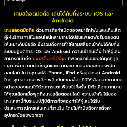
เกมสล็อตมือถือ เล่นได้กับทั้งระบบ iOS และ
Android
เกมสล็อตมือถือ
ด้วยการถือกำเนิดของสมาร์ทโฟนและแท็บเล็ต
ผู้ให้บริการคาสิโนออนไลน์หลายรายได้ปรับแพลตฟอร์มของตน
ให้เหมาะกับมือถือ ซึ่งรวมถึงการทำให้เกมสล็อตเข้ากันได้กับทั้ง
ระบบปฏิบัติการ iOS และ Android ความเข้ากันได้นี้ทำให้ผู้เล่น
สามารถเข้าถึง
เกมสล็อตที่ดีที่สุด
ที่พวกเขาชื่นชอบได้ทุกที่ทุก
เวลา เพิ่มความน่าดึงดูดและความสะดวกสบายของการพนัน
ออนไลน์ ไม่ว่าคุณจะใช้ iPhone, iPad หรืออุปกรณ์ Android
ใดๆ คุณสามารถเพลิดเพลินกับเกมสล็อตที่มีให้เลือกมากมายบน
หน้าจอของคุณได้ด้วยการแตะเพียงไม่กี่ครั้ง มีตัวเลือกมากมาย
ให้คุณเลือกเมื่อพูดถึงเกมสล็อตออนไลน์ ความเข้ากันได้ของ
เกมเหล่านี้กับระบบปฏิบัติการทั้งสองทำให้ผู้เล่นได้รับ
ประสบการณ์การเล่นเกมที่ราบรื่น โดยไม่คำนึงถึงการตั้งค่า
อุปกรณ์ของพวกเขา