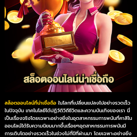
สล็อตออนไลน์ที่น่าเชื่อถือ
ในโลกที่เปลี่ยนแปลงไปอย่างรวดเร็ว
ในปัจจุบัน เทคโนโลยีได้ปฏิวัติวิถีชีวิตและความบันเทิงของเรา นี่
เป็นเรื่องจริงโดยเฉพาะอย่างยิ่งในอุตสาหกรรมการพนันที่คาสิโน
ออนไลน์ได้รับความนิยมมากขึ้นเรื่อยๆอุตสาหกรรมการพนันมี
การเติบโตอย่างรวดเร็วในช่วงไม่กี่ปีที่ผ่านมา โดยเฉพาะอย่างยิ่ง