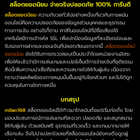
สล็อตยอดนิยม จ่ายจริงปลอดภัย 100% การีนตี
สล็อตยอดนิยม
ความกังวลทั่วไปอย่างหนึ่งเกี่ยวกับการพนัน
ออนไลน์คือความปลอดภัยของข้อมูลส่วนบุคคลและธุรกรรม
ทางการเงิน อย่างไรก็ตาม คาสิโนออนไลน์ที่มีชื่อเสียงใช้
เทคโนโลยีการเข้ารหัส SSL เพื่อปกป้องข้อมูลที่ละเอียดอ่อนและ
รับรองการฝากและถอนเงินที่ปลอดภัยนอกจากนี้
สล็อตออนไลน์
ยอดนิยม
ยังได้รับการตรวจสอบเป็นประจำโดยหน่วยงานอิสระ
เพื่อให้แน่ใจว่ามีการเล่นเกมและเปอร์เซ็นต์การจ่ายเงินที่ยุติธรรม
สิ่งนี้เพิ่มความน่าเชื่อถือและความสบายใจให้กับผู้เล่น เนื่องจาก
ทราบว่าผลลัพธ์ของการหมุนนั้นขึ้นอยู่กับโชคล้วนๆ และไม่ได้ถูก
ควบคุมในทางใดทางหนึ่ง
บทสรุป
milan168
สล็อตออนไลน์ได้ก้าวมาไกลนับตั้งแต่เริ่มก่อตั้ง โดย
มอบประสบการณ์การเล่นเกมที่สะดวก ปลอดภัย และสนุกสนาน
ให้กับผู้เล่น ด้วยสปินฟรี ธุรกรรมที่รวดเร็ว และเกมมากมายให้
เลือกเล่น จึงไม่น่าแปลกใจเลยที่สล็อตออนไลน์ยังคงดึงดูดผู้