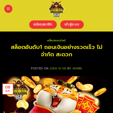
ข้าม
ไป
ยัง
เนื้อหา
สมัครสมาชิก
เข้าสู่ระบบ
สล็อตออนไลน์
สล็อตอันดับ1 ถอนเงินอย่างรวดเร็ว ไม่
จำกัด สะดวก
POSTED ON
2024-12-08
BY
ADMIN
08
ธ.ค.