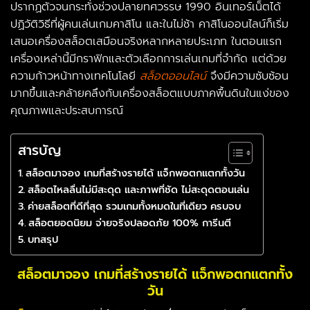
ปรากฏตัวจนกระทั่งช่วงปลายทศวรรษ 1990 อินเทอร์เน็ตได้
ปฏิวัติวิธีที่ผู้คนเล่นเกมคาสิโน และในไม่ช้า คาสิโนออนไลน์ก็เริ่ม
เสนอเครื่องสล็อตเสมือนจริงหลากหลายประเภท ในตอนแรก
เครื่องเหล่านี้มีกราฟิกและตัวเลือกการเล่นเกมที่จำกัด แต่ด้วย
ความก้าวหน้าทางเทคโนโลยี
สล็อตออนไลน์
จึงมีความซับซ้อน
มากขึ้นและคล้ายคลึงกับเครื่องสล็อตแบบภาคพื้นดินในแง่ของ
คุณภาพและประสบการณ์
สารบัญ
สล็อตมาจอง เกมที่สร้างรายได้ แจ็กพอตกแตกทั้งวัน
สล็อตไหลลื่นไม่มีสะดุด และภาพที่ชัด ไม่สะดุดตอนเล่น
ค่ายสล็อตที่ดีที่สุด รวมเกมทั้งหมดในที่เดียว ครบจบ
สล็อตยอดนิยม จ่ายจริงปลอดภัย 100% การีนตี
บทสรุป
สล็อตมาจอง เกมที่สร้างรายได้ แจ็กพอตกแตกทั้ง
วัน