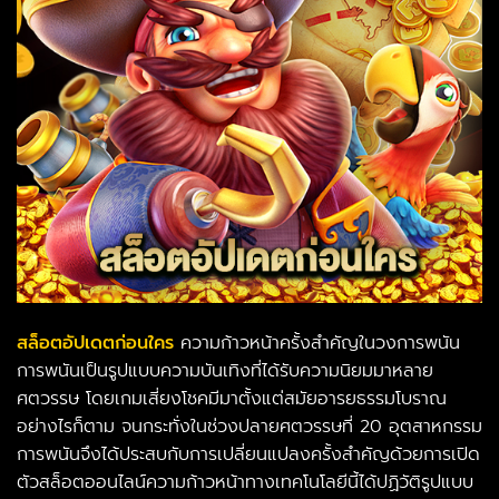
สล็อตอัปเดตก่อนใคร
ความก้าวหน้าครั้งสำคัญในวงการพนัน
การพนันเป็นรูปแบบความบันเทิงที่ได้รับความนิยมมาหลาย
ศตวรรษ โดยเกมเสี่ยงโชคมีมาตั้งแต่สมัยอารยธรรมโบราณ
อย่างไรก็ตาม จนกระทั่งในช่วงปลายศตวรรษที่ 20 อุตสาหกรรม
การพนันจึงได้ประสบกับการเปลี่ยนแปลงครั้งสำคัญด้วยการเปิด
ตัวสล็อตออนไลน์ความก้าวหน้าทางเทคโนโลยีนี้ได้ปฏิวัติรูปแบบ