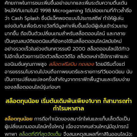
ศักยภาพในการชนะเพิ่มขึ้นอย่างมากและเพิ่มระดับความตื่นเต้น
ใหม่ให้กับเกมในปี 1998 Microgaming ได้ปล่อยเกมที่ก้าวล้ำชื่อ
ว่า Cash Splash ซึ่งมีแจ็คพอตแบบโปรเกรสซีฟ ทำให้ผู้เล่น
แข่งขันกันเพื่อรับรางวัลที่มีมูลค่าเพิ่มขึ้นเมื่อมีผู้เล่นเข้าร่วมเกม
มากขึ้น ถือเป็นตัวเปลี่ยนเกมสำหรับสล็อตออนไลน์ และกลาย
เป็นคุณสมบัติยอดนิยมที่ยังคงใช้ในสล็อตออนไลน์สมัยใหม่
อย่างรวดเร็วในช่วงต้นทศวรรษปี 2000 สล็อตออนไลน์ได้ก้าว
ไปอีกขั้นด้วยการเปิดตัวสล็อตวิดีโอ สล็อตเหล่านี้ใช้กราฟิกและ
แอนิเมชั่นคุณภาพสูง
สล็อตฟรีสปิน ทดลอง
โดยมีธีมตั้งแต่
อารยธรรมโบราณไปจนถึงภาพยนตร์และรายการทีวียอดนิยม นับ
เป็นการเปลี่ยนแปลงครั้งสำคัญจากกราฟิกพื้นฐานและเรียบง่าย
ของสล็อตออนไลน์รุ่นก่อนๆ
สล็อตทุนน้อย เริ่มต้นเดิมพันเพียง1บาท ก็สามารถทำ
กำไรมหาศาล
สล็อตทุนน้อย
การถือกำเนิดของสมาร์ทโฟนและแท็บเล็ตถือเป็น
ผู้เปลี่ยนเกมออนไลน์ครั้งใหญ่ เนื่องจากคนส่วนใหญ่มีอุปกรณ์
พกพา
สล็อตที่ดีที่สุดจัดเต็ม
จึงสมเหตุสมผลที่คาสิโนออนไลน์จะ