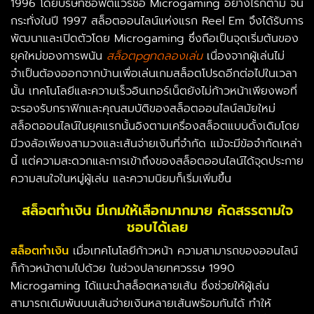
1996 โดยบริษัทซอฟต์แวร์ชื่อ Microgaming อย่างไรก็ตาม จน
กระทั่งในปี 1997 สล็อตออนไลน์แห่งแรก Reel Em จึงได้รับการ
พัฒนาและเปิดตัวโดย Microgaming ซึ่งถือเป็นจุดเริ่มต้นของ
ยุคใหม่ของการพนัน
สล็อตpgทดลองเล่น
เนื่องจากผู้เล่นไม่
จำเป็นต้องออกจากบ้านเพื่อเล่นเกมสล็อตโปรดอีกต่อไปในเวลา
นั้น เทคโนโลยีและความเร็วอินเทอร์เน็ตยังไม่ก้าวหน้าเพียงพอที่
จะรองรับกราฟิกและคุณสมบัติของสล็อตออนไลน์สมัยใหม่
สล็อตออนไลน์ในยุคแรกนั้นอิงตามเครื่องสล็อตแบบดั้งเดิมโดย
มีวงล้อเพียงสามวงและเส้นจ่ายเงินที่จำกัด แม้จะมีข้อจำกัดเหล่า
นี้ แต่ความสะดวกและการเข้าถึงของสล็อตออนไลน์ได้จุดประกาย
ความสนใจในหมู่ผู้เล่น และความนิยมก็เริ่มเพิ่มขึ้น
สล็อตทำเงิน มีเกมให้เลือกมากมาย คัดสรรตามใจ
ชอบได้เลย
สล็อตทำเงิน
เมื่อเทคโนโลยีก้าวหน้า ความสามารถของออนไลน์
ก็ก้าวหน้าตามไปด้วย ในช่วงปลายทศวรรษ 1990
Microgaming ได้แนะนำสล็อตหลายเส้น ซึ่งช่วยให้ผู้เล่น
สามารถเดิมพันบนเส้นจ่ายเงินหลายเส้นพร้อมกันได้ ทำให้