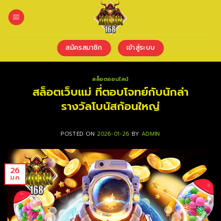
ข้าม
ไป
ยัง
เนื้อหา
สมัครสมาชิก
เข้าสู่ระบบ
สล็อตออนไลน์
สล็อตเว็บแม่ ที่ตอบโจทย์กับนักล่า
รางวัลโบนัสก้อนใหญ่
POSTED ON
2026-01-26
BY
ADMIN
26
ม.ค.