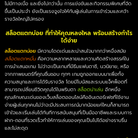
ไม่มีทางเบื่อ และยิ่งไปกว่านั้น การแข่งขันและกิจกรรมพิเศษที่จัด
ขึ้นเป็นประจำ ยังเป็นแรงจูงใจให้กับผู้เล่นในการเข้าร่วมและคว้า
รางวัลใหญ่ไปครอง
สล็อตแตกบ่อย
ที่ทำให้คุณหลงใหล พร้อมสร้างกำไร
ได้ง่าย
สล็อตแตกบ่อย
มีความโดดเด่นและน่าสนใจมากกว่าหนึ่งสมัย
สล็อตแตกหมื่น
คือความหลากหลายและความคิดสร้างสรรค์ใน
การนำเสนอเกม ไม่ว่าจะเป็นเกมที่มีธีมแฟนตาซี, นวนิยาย, หรือ
จากภาพยนตร์ที่คุณชื่นชอบ ทุกๆ เกมถูกออกแบบมาเพื่อทั้ง
ความสนุกและการได้รับรางวัล โดยมีโบนัสและระบบแจ็คพ็อตที่
สามารถเปลี่ยนชีวิตคุณได้ในพริบตา
สล็อตน่าเล่น
อีกหนึ่ง
คุณลักษณะเด่นของเว็บสล็อตออนไลน์คืออินเตอร์เฟซที่ใช้งาน
ง่ายผู้เล่นทุกคนไม่ว่าจะมีประสบการณ์มากน้อยแค่ไหนก็สามารถ
เข้าใจและเริ่มเล่นได้ทันทีการสนับสนุนที่เป็นมืออาชีพและระบบการ
ฝาก-ถอนที่รวดเร็วทำให้การเล่นของคุณเป็นไปได้อย่างราบรื่น
และไม่สะดุด