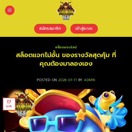
ข้าม
ไป
ยัง
เนื้อหา
สมัครสมาชิก
เข้าสู่ระบบ
สล็อตออนไลน์
สล็อตแจกไม่อั้น ของรางวัลสุดคุ้ม ที่
คุณต้องมาลองเอง
POSTED ON
2026-01-17
BY
ADMIN
17
ม.ค.