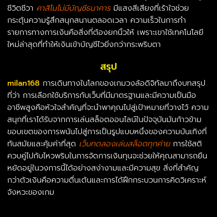
ชีวิตชีวา
คาสิโนไม่มีบัญชีธนาคาร
มีแสงสีเสียงที่เร้าใจช่วย
กระตุ้นความรู้สึกสนุกสนานตลอดเวลา ความเร็วในการทำ
รายการทางการเงินคือสิ่งที่ต้องยกนิ้วให้ เพราะเขาใช้เทคโนโลยี
ใหม่ล่าสุดที่ทำให้เงินเข้าบัญชีไวยิ่งกว่ากระพริบตา
สรุป
milan168
การเดินทางในโลกของเกมวงล้อดิจิทัลมาถึงบทสรุป
ที่ว่า การเลือกใช้บริการกับเว็บที่มีมาตรฐานและมีความเป็นมือ
อาชีพสูงคือหัวใจสำคัญที่จะนำพาคุณไปสู่เป้าหมายที่วางไว้ ความ
สนุกที่เราได้รับจากการเล่นสล็อตออนไลน์ในปัจจุบันมันก้าวข้าม
ขอบเขตของการพนันไปสู่การเป็นรูปแบบหนึ่งของความบันเทิงที่
ทันสมัยและคุ้มค่าที่สุด
เว็บทดลองเล่นสล็อตทุกค่าย
การใช้สติ
ควบคู่ไปกับไหวพริบในการจัดการเงินทุนจะช่วยให้คุณสามารถยืน
หยัดอยู่ในวงการนี้ได้อย่างสง่างามและมีความสุข สิ่งที่สำคัญ
กว่าตัวเงินคือความตื่นเต้นและการได้ฝึกกระบวนการคิดวิเคราะห์
จังหวะของเกม