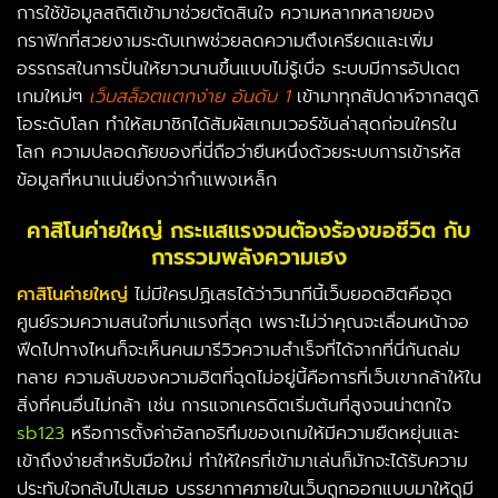
การใช้ข้อมูลสถิติเข้ามาช่วยตัดสินใจ ความหลากหลายของ
กราฟิกที่สวยงามระดับเทพช่วยลดความตึงเครียดและเพิ่ม
อรรถรสในการปั่นให้ยาวนานขึ้นแบบไม่รู้เบื่อ ระบบมีการอัปเดต
เกมใหม่ๆ
เว็บสล็อตแตกง่าย อันดับ 1
เข้ามาทุกสัปดาห์จากสตูดิ
โอระดับโลก ทำให้สมาชิกได้สัมผัสเกมเวอร์ชันล่าสุดก่อนใครใน
โลก ความปลอดภัยของที่นี่ถือว่ายืนหนึ่งด้วยระบบการเข้ารหัส
ข้อมูลที่หนาแน่นยิ่งกว่ากำแพงเหล็ก
คาสิโนค่ายใหญ่
กระแสแรงจนต้องร้องขอชีวิต กับ
การรวมพลังความเฮง
คาสิโนค่ายใหญ่
ไม่มีใครปฏิเสธได้ว่าวินาทีนี้เว็บยอดฮิตคือจุด
ศูนย์รวมความสนใจที่มาแรงที่สุด เพราะไม่ว่าคุณจะเลื่อนหน้าจอ
ฟีดไปทางไหนก็จะเห็นคนมารีวิวความสำเร็จที่ได้จากที่นี่กันถล่ม
ทลาย ความลับของความฮิตที่ฉุดไม่อยู่นี้คือการที่เว็บเขากล้าให้ใน
สิ่งที่คนอื่นไม่กล้า เช่น การแจกเครดิตเริ่มต้นที่สูงจนน่าตกใจ
sb123
หรือการตั้งค่าอัลกอริทึมของเกมให้มีความยืดหยุ่นและ
เข้าถึงง่ายสำหรับมือใหม่ ทำให้ใครที่เข้ามาเล่นก็มักจะได้รับความ
ประทับใจกลับไปเสมอ บรรยากาศภายในเว็บถูกออกแบบมาให้ดูมี