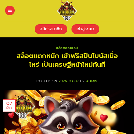
ข้าม
ไป
ยัง
เนื้อหา
สมัครสมาชิก
เข้าสู่ระบบ
สล็อตออนไลน์
สล็อตแตกหนัก เข้าฟรีสปินโบนัสเมื่อ
ไหร่ เป็นเศรษฐีหน้าใหม่ทันที
POSTED ON
2026-03-07
BY
ADMIN
07
มี.ค.