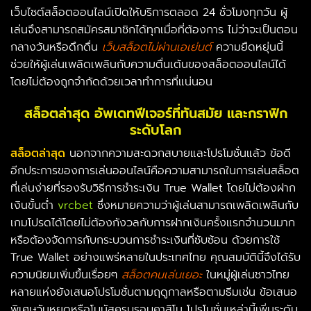
เว็บไซต์สล็อตออนไลน์เปิดให้บริการตลอด 24 ชั่วโมงทุกวัน ผู้
เล่นจึงสามารถสมัครสมาชิกได้ทุกเมื่อที่ต้องการ ไม่ว่าจะเป็นตอน
กลางวันหรือดึกดื่น
เว็บสล็อตไม่ผ่านเอเย่นต์
ความยืดหยุ่นนี้
ช่วยให้ผู้เล่นเพลิดเพลินกับความตื่นเต้นของสล็อตออนไลน์ได้
โดยไม่ต้องถูกจำกัดด้วยเวลาทำการที่แน่นอน
สล็อตล่าสุด อัพเดทฟีเจอร์ที่ทันสมัย และกราฟิก
ระดับโลก
สล็อตล่าสุด
นอกจากความสะดวกสบายและโปรโมชั่นแล้ว ข้อดี
อีกประการของการเล่นออนไลน์คือความสามารถในการเล่นสล็อต
ที่เล่นง่ายที่รองรับวิธีการชำระเงิน True Wallet โดยไม่ต้องฝาก
เงินขั้นต่ำ
vrcbet
ซึ่งหมายความว่าผู้เล่นสามารถเพลิดเพลินกับ
เกมโปรดได้โดยไม่ต้องกังวลกับการฝากเงินครั้งแรกจำนวนมาก
หรือต้องจัดการกับกระบวนการชำระเงินที่ซับซ้อน ด้วยการใช้
True Wallet อย่างแพร่หลายในประเทศไทย คุณสมบัตินี้จึงได้รับ
ความนิยมเพิ่มขึ้นเรื่อยๆ
สล็อตคนเล่นเยอะ
ในหมู่ผู้เล่นชาวไทย
หลายแห่งยังเสนอโปรโมชั่นตามฤดูกาลหรือตามธีมเช่น ข้อเสนอ
พิเศษวันหยุดหรือโบนัสครบรอบคาสิโน โปรโมชั่นเหล่านี้เพิ่มระดับ