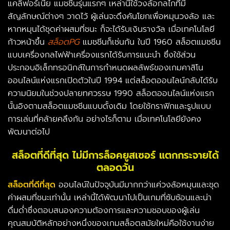
แคลิฟอร์เนีย แมชชีนรุ่นแรกๆ เหล่านี้ใช้วงล้อกลไกที่มี
สัญลักษณ์ต่างๆ วาดไว้ ผู้เล่นจะดึงคันโยกเพื่อหมุนวงล้อ และ
หากหมุนได้ชุดค่าผสมที่ชนะ ก็จะได้รับเงินรางวัล เมื่อเทคโนโลยี
ก้าวหน้าขึ้น
สล็อตPG
แมชชีนก็เช่นกัน ในปี 1960 สล็อตแมชชีน
แบบเครื่องกลไฟฟ้าเครื่องแรกได้รับการแนะนำ ซึ่งใช้ส่วน
ประกอบอิเล็กทรอนิกส์ในการกำหนดผลลัพธ์ของเกมคาสิโน
ออนไลน์แห่งแรกเปิดตัวในปี 1994 แต่สล็อตออนไลน์กลับได้รับ
ความนิยมในช่วงปลายทศวรรษ 1990 สล็อตออนไลน์แห่งแรก
นั้นอิงตามสล็อตแมชชีนแบบดั้งเดิม โดยใช้กราฟิกและรูปแบบ
การเล่นที่คล้ายคลึงกัน อย่างไรก็ตาม เมื่อเทคโนโลยียังคง
พัฒนาต่อไป
สล็อตที่ดีที่สุด ไม่มีการล็อคยูสเซอร์ แตกกระจายได้
ตลอดวัน
สล็อตที่ดีที่สุด
ออนไลน์ในปัจจุบันมีมากกว่าแค่วงล้อหมุนและชุด
ค่าผสมที่ชนะเท่านั้น เหล่านี้ได้พัฒนาไปเป็นเกมที่ซับซ้อนและน่า
ดื่มด่ำซึ่งตอบสนองความต้องการและความชอบของผู้เล่น
คุณสมบัติหลักอย่างหนึ่งของเกมสล็อตสมัยใหม่คือใช้งานง่าย