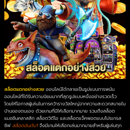
สล็อตแตกอย่างสวย
ออนไลน์ได้กลายเป็นรูปแบบการพนัน
ออนไลน์ที่ได้รับความนิยมมากที่สุดรูปแบบหนึ่งอย่างรวดเร็ว
โดยให้โอกาสผู้เล่นในการคว้ารางวัลใหญ่จากความสะดวกสบายใน
บ้านของตนเอง ด้วยเกมที่มีให้เลือกมากมาย รวมถึงสล็อต
แมชชีนคลาสสิก สล็อตวิดีโอ และสล็อตแจ็คพอตแบบโปรเกรส
ซีฟ
สล็อตอันดับ1
จึงมีเกมให้เลือกเล่นมากมายสำหรับผู้เล่นทุก