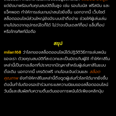
แต่ยังมาพร้อมกับคุณสมบัติขั้นสูง เช่น รอบโบนัส ฟรีสปิน และ
แจ็คพอต ทำให้การเล่นเกมน่าสนใจยิ่งขึ้น นอกจากนี้ เว็บไซต์
สล็อตออนไลน์ส่วนใหญ่ยังมีระบบเข้าถึงง่าย ช่วยให้ผู้เล่นเล่น
เกมโปรดจากอุปกรณ์ใดก็ได้ ไม่ว่าจะเป็นเดสก์ท็อป แล็ปท็อป
หรือโทรศัพท์มือถือ
สรุป
milan168
ว่าโลกของสล็อตออนไลน์ได้ปฏิวัติวิธีการเล่นพนัน
ของเรา ด้วยคุณสมบัติที่สะดวกและเป็นมิตรกับผู้ใช้ ทำให้คาสิโน
เหล่านี้เป็นทางเลือกที่ปราศจากปัญหาสำหรับผู้เล่นคาสิโนแบบ
ดั้งเดิม นอกจากนี้ เครดิตฟรี เกมโอนเงินด่วนและ
สล็อต
คุณภาพ
ยังทำให้คาสิโนเหล่านี้ดึงดูดผู้เล่นทั่วโลกได้มากยิ่งขึ้น
ดังนั้นทำไมต้องรอเข้าร่วมกระแสความนิยมของสล็อตออนไลน์
วันนี้และสัมผัสกับความตื่นเต้นของการพนันได้เพียงคลิกปุ่ม