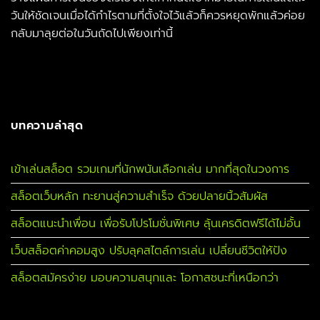
วันให้ชัดเจนเมื่อได้กำไรตามที่ตั้งใจไว้แล้วก็ควรหยุดพักแล้วค่อย
กลับมาลุยต่อในวันถัดไปเพียงเท่านี้
บทความล่าสุด
เข้าเล่นสล็อต รวมเกมที่นักพนันเลือกเล่น มากที่สุดในวงการ
สล็อตเว็บหลัก ทะยานสู่ความสำเร็จ ด้วยปลายนิ้วสัมผัส
สล็อตแนะนำเพื่อน เพื่อรับโปรโมชั่นพิเศษ ลุ้นเครดิตฟรีได้ไม่อั้น
เว็บสล็อตค่าคอมสูง ปรับลุคสไตล์การเล่น เปลี่ยนชีวิตให้ปัง
สล็อตสมัครง่าย มอบความสนุกและ โอกาสชนะที่เหนือกว่า