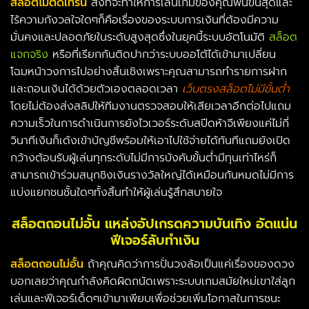
สล็อตไม่ติดเทิร์น
สิ่งที่จะทำให้การเล่นเกมของคุณฟินขั้นสุดและ
ไร้ความกังวลใจใดๆก็คือเรื่องของระบบการเงินที่ต้องมีความ
มั่นคงและปลอดภัยในระดับสูงสุดซึ่งในยุคนี้ระบบอัตโนมัติ
สล็อต
แจกจริง
หรือที่เรียกกันติดปากว่าระบบออโต้ได้เข้ามาเปลี่ยน
โฉมหน้าวงการไปอย่างสิ้นเชิงเพราะคุณสามารถทำรายการฝาก
และถอนเงินได้ด้วยตัวเองตลอดเวลา
เว็บตรงสล็อตไม่มีขั้นต่ำ
โดยไม่ต้องส่งสลิปให้ทีมงานตรวจสอบให้เสียเวลาอีกต่อไปแถม
ความเร็วในการดำเนินการยังไวเวอร์ระดับสปีดห้าจีเพียงแค่ไม่กี่
วินาทีเงินก็เด้งเข้าบัญชีพร้อมให้เอาไปใช้จ่ายได้ทันทีแถมยังเปิด
กว้างต้อนรับผู้เล่นทุกระดับไม่มีการบังคับขั้นต่ำมีทุนเท่าไหร่ก็
สามารถเข้าร่วมสนุกชิงเงินรางวัลใหญ่ได้เหมือนกันหมดไม่มีการ
แบ่งแยกชนชั้นใดๆทั้งสิ้นทำให้ผู้เล่นรู้สึกสบายใจ
สล็อตถอนไม่อั้น
แหล่งอัปเกรดความบันเทิง อัดแน่น
ฟีเจอร์ลับทำเงิน
สล็อตถอนไม่อั้น
ถ้าคุณคิดว่าการปั่นวงล้อเป็นแค่เรื่องของดวง
บอกเลยว่าคุณกำลังคิดผิดถนัดเพราะระบบเกมสมัยใหม่เขาใส่ลูก
เล่นและฟีเจอร์เด็ดๆเข้ามาเพียบเพื่อช่วยเพิ่มโอกาสในการชนะ