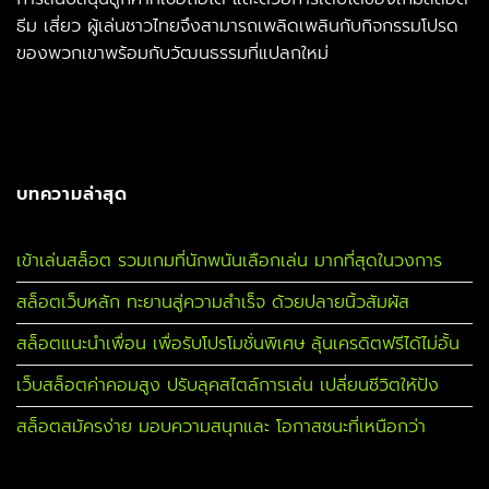
ธีม เสี่ยว ผู้เล่นชาวไทยจึงสามารถเพลิดเพลินกับกิจกรรมโปรด
ของพวกเขาพร้อมกับวัฒนธรรมที่แปลกใหม่
บทความล่าสุด
เข้าเล่นสล็อต รวมเกมที่นักพนันเลือกเล่น มากที่สุดในวงการ
สล็อตเว็บหลัก ทะยานสู่ความสำเร็จ ด้วยปลายนิ้วสัมผัส
สล็อตแนะนำเพื่อน เพื่อรับโปรโมชั่นพิเศษ ลุ้นเครดิตฟรีได้ไม่อั้น
เว็บสล็อตค่าคอมสูง ปรับลุคสไตล์การเล่น เปลี่ยนชีวิตให้ปัง
สล็อตสมัครง่าย มอบความสนุกและ โอกาสชนะที่เหนือกว่า