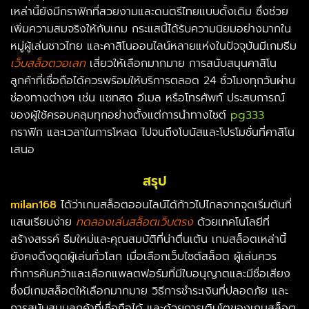
เหล่านี้ยังมีกราฟิกที่สวยงามและดนตรีไทยแบบดั้งเดิม ซึ่งช่วย
เพิ่มความสมจริงให้กับเกม กระแสนี้ได้รับความนิยมอย่างมากใน
หมู่ผู้เล่นชาวไทย และคาสิโนออนไลน์หลายแห่งในปัจจุบันมีเกมธีม
เว็บสล็อตวอเลท
เสี่ยวให้เลือกมากมาย การสนับสนุนคาสิโน
ลูกค้าที่เชื่อถือได้ควรพร้อมให้บริการตลอด 24 ชั่วโมงทุกวันผ่าน
ช่องทางต่างๆ เช่น แชทสด อีเมล หรือโทรศัพท์ ประสบการณ์
ของผู้ใช้ครอบคลุมทุกอย่างตั้งแต่การนำทางไซต์
pg333
กราฟิก และเวลาในการโหลด ไปจนถึงโบนัสและโปรโมชั่นที่คาสิโน
เสนอ
สรุป
milan168
ได้ว่าเกมสล็อตออนไลน์ได้ก้าวไปไกลจากจุดเริ่มต้นที่
แสนเรียบง่าย
ทดลองเล่นสล็อตเว็บตรง
ด้วยเทคโนโลยีที่
สร้างสรรค์ ธีมใหม่และคุณสมบัติที่น่าตื่นเต้น เกมสล็อตเหล่านี้
ยังคงดึงดูดผู้เล่นทั่วโลก เมื่อเลือกเว็บไซต์สล็อต ผู้เล่นควร
ทำการค้นคว้าและเลือกแพลตฟอร์มที่มีใบอนุญาตและมีชื่อเสียง
ซึ่งมีเกมสล็อตให้เลือกมากมาย วิธีการชำระเงินที่ปลอดภัย และ
การสนับสนุนลูกค้าที่เชื่อถือได้ และด้วยการเติบโตของเกมสล็อต