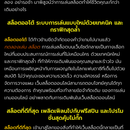
ลอง อย่ารอช้า มาพิสูจน์ว่าการเล่นสล็อตทำให้ชีวิตคุณเก๋กว่า
เดิมอย่างไร
สล็อตออโต้
ระบบการเล่นแบบใหม่ด้วยเทคนิค และ
กราฟิกสุดล้ำ
สล็อตออโต้
ได้ก้าวข้ามขีดจำกัดของคำว่าเกมไปนานแล้ว
ทดลองเล่น สล็อต
การเล่นสล็อตบนเว็บไซต์กลายเป็นทางเลือก
ใหม่ที่มอบประสบการณ์การเล่นที่ไม่เหมือนใคร ด้วยเทคนิคใหม่
และกราฟิกสุดล้ำ ที่ทำให้การเดิมพันของคุณสนุกและร้าวใจ มัน
เหมือนการเผชิญหน้ากับการผจญภัยในโลกแฟนตาซีที่เต็มไปด้วย
สมบัติ ไม่ว่าคุณจะชอบความรวดเร็ว ความอัศจรรย์ หรือการ
จัดการวางแผน เว็บสล็อตออนไลน์สามารถตอบโจทย์คุณได้ทุก
ความต้องการ ถ้าคุณพร้อมที่จะทำลายข้อจำกัดเดิม ของการเล่น
เกมออนไลน์ อย่าพลาดกับการเดิมพันในเว็บสล็อตออนไลน์
สล็อตที่ดีที่สุด
เพลิดเพิลนไปกับฟรีสปิน และโปรโม
ชั่นสุดคุ้มไม่กั๊ก
สล็อตที่ดีที่สุด
เข้ามาสู่โลกของสิ่งที่ทำให้เว็บสล็อตนี้กลายเป็นที่