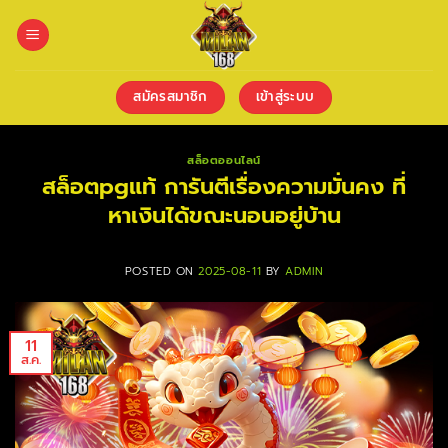
ข้าม
ไป
ยัง
เนื้อหา
สมัครสมาชิก
เข้าสู่ระบบ
สล็อตออนไลน์
สล็อตpgแท้ การันตีเรื่องความมั่นคง ที่
หาเงินได้ขณะนอนอยู่บ้าน
POSTED ON
2025-08-11
BY
ADMIN
11
ส.ค.