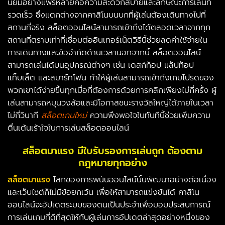
นิยมอย่างแพร่หลายคือความสะดวกสบายและลักษณะการเล่นที่
รวดเร็ว ซึ่งแตกต่างจากคาสิโนบนบกที่ผู้เล่นต้องเดินทางไปที่
สถานที่จริง สล็อตออนไลน์สามารถเข้าถึงได้ตลอดเวลาจากทุก
สถานที่ตราบเท่าที่เชื่อมต่ออินเทอร์เน็ตวิธีนี้ช่วยลดค่าใช้จ่ายใน
การเดินทางและข้อจำกัดด้านเวลานอกจากนี้ สล็อตออนไลน์
สามารถเล่นได้บนอุปกรณ์ต่างๆ เช่น เดสก์ท็อป แล็ปท็อป
แท็บเล็ต และสมาร์ทโฟน ทำให้ผู้เล่นสามารถเข้าถึงเกมโปรดของ
พวกเขาได้ง่ายขึ้นทุกเมื่อที่ต้องการด้วยการคลิกเพียงไม่กี่ครั้ง ผู้
เล่นสามารถหมุนวงล้อและมีโอกาสชนะรางวัลใหญ่ได้ภายในเวลา
ไม่กี่วินาที
สล็อตเกมใหม่
ความพึงพอใจในทันทีนี้ช่วยเพิ่มความ
ตื่นเต้นเร้าใจในการเล่นสล็อตออนไลน์
สล็อตมาแรง มีใบรับรองการเล่นถูก ต้องตาม
กฎหมายทุกอย่าง
สล็อตมาแรง
โลกของการพนันออนไลน์นั้นพัฒนาอย่างต่อเนื่อง
และเว็บไซต์ก็ไม่มีข้อยกเว้น เพื่อให้สามารถแข่งขันได้ คาสิโน
ออนไลน์จะอัปเดตระบบของตนเป็นประจำเพื่อมอบประสบการณ์
การเล่นเกมที่ดีที่สุดให้กับผู้เล่นการอัปเดตล่าสุดอย่างหนึ่งของ