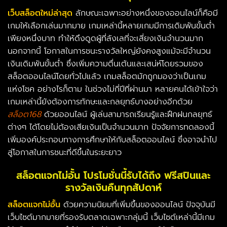
เว็บสล็อตใหม่ล่าสุด
ลักษณะเฉพาะอย่างหนึ่งของออนไลน์ก็คือมี
เกมให้เลือกเล่นมากมาย เกมเหล่านี้หลายเกมมีการเดิมพันขั้นต่ำ
เพียงหนึ่งบาท ทำให้ดึงดูดผู้ที่ลังเลที่จะเสี่ยงเงินจำนวนมาก
นอกจากนี้ โอกาสในการชนะรางวัลใหญ่ยังคงสูงแม้จะมีจำนวน
เงินเดิมพันขั้นต่ำ ซึ่งเพิ่มความตื่นเต้นและเสน่ห์โดยรวมของ
สล็อตออนไลน์โดยทั่วไปแล้ว เกมสล็อตมักถูกมองว่าเป็นเกม
แห่งโชค อย่างไรก็ตาม ในช่วงไม่กี่ปีที่ผ่านมา หลายคนได้เข้าใจว่า
เกมเหล่านี้ยังต้องการทักษะและกลยุทธ์บางอย่างอีกด้วย
สล็อต168
ด้วยออนไลน์ ผู้เล่นสามารถเรียนรู้และฝึกฝนกลยุทธ์
ต่างๆ ได้โดยไม่ต้องเสียเงินเป็นจำนวนมาก ปัจจัยการทดลองนี้
เพิ่มองค์ประกอบทางการศึกษาให้กับสล็อตออนไลน์ ซึ่งอาจนำไป
สู่โอกาสในการชนะที่ดีขึ้นในระยะยาว
สล็อตแจกไม่อั้น โปรโมชั่นนี้รับได้ถึง ฟรีสปินและ
รางวัลเงินคืนทุกสัปดาห์
สล็อตแจกไม่อั้น
ด้วยความนิยมที่เพิ่มขึ้นของออนไลน์ ปัจจุบันมี
เว็บไซต์มากมายที่รองรับตลาดเฉพาะกลุ่มนี้ เว็บไซต์เหล่านี้มีเกม