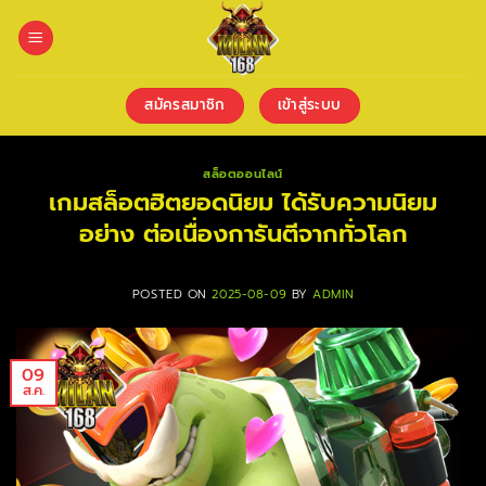
ข้าม
ไป
ยัง
เนื้อหา
สมัครสมาชิก
เข้าสู่ระบบ
สล็อตออนไลน์
เกมสล็อตฮิตยอดนิยม ได้รับความนิยม
อย่าง ต่อเนื่องการันตีจากทั่วโลก
POSTED ON
2025-08-09
BY
ADMIN
09
ส.ค.