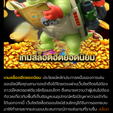
เกมสล็อตฮิตยอดนิยม
ประโยชน์หลักประการหนึ่งของการเล่น
ออนไลน์คือคุณสามารถเข้าถึงได้โดยตรงผ่านเว็บไซต์โดยไม่ต้อง
ดาวน์โหลดซอฟต์แวร์หรือแอปใดๆ ซึ่งหมายความว่าผู้เล่นไม่ต้อง
กังวลเกี่ยวกับพื้นที่เก็บข้อมูลบนอุปกรณ์หรือปัญหาความเข้ากัน
ได้นอกจากนี้ เว็บไซต์สล็อตออนไลน์ส่วนใหญ่ได้รับการออกแบบ
มาให้ทำลายยากและมอบประสบการณ์การเล่นเกมที่ราบรื่น
สล็อต