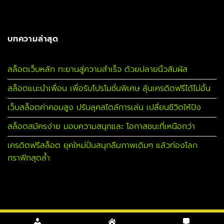
บทความล่าสุด
สล็อตเว็บหลัก ทะยานสู่ความสำเร็จ ด้วยปลายนิ้วสัมผัส
สล็อตแนะนำเพื่อน เพื่อรับโปรโมชั่นพิเศษ ลุ้นเครดิตฟรีได้ไม่อั้น
เว็บสล็อตค่าคอมสูง ปรับลุคสไตล์การเล่น เปลี่ยนชีวิตให้ปัง
สล็อตสมัครง่าย มอบความสนุกและ โอกาสชนะที่เหนือกว่า
เครดิตฟรีสล็อต ยุคใหม่ปั่นสนุกลืมภาพเดิมๆ แล้วท่องโลก
กราฟิกสุดล้ำ
หน้าแรก
รีวิวเกม
ติดต่อเรา
PRIVACY POLICY
SITEMAP