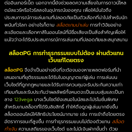
ต่ออินเทอร์เน็ต นอกจากนี้ยังช่วยลดความเสี่ยงในการดาวน์โหล
ดมัลแวร์หรือไวรัสลงในอุปกรณ์ของคุณ เพื่อให้มั่นใจถึง
ประสบการณ์การเล่นเกมที่ปลอดภัยเป็นตัวเลือกที่น่าไปสำหรับนัก
พนันทั่วโลก อย่างไรก็ตาม
สล็อตเกมน่าเล่น
การทำวิจัยอย่าง
ละเอียดและเลือกคาสิโนออนไลน์ที่มีชื่อเสียงเป็นสิ่งสำคัญเพื่อให้
แน่ใจว่าจะได้รับประสบการณ์การเล่นเกมที่ปลอดภัยและสนุกสนาน
สล็อตPG
การทำธุรกรรมแบบไม่ต้อง ผ่านตัวแทน
เว็บแท้โดยตรง
สล็อตPG
จึงจำเป็นอย่างยิ่งที่จะต้องมองหาแพลตฟอร์มที่นำ
เสนอเกมที่ยุติธรรมและได้รับใบอนุญาตแก่ผู้เล่น การเล่นบน
เว็บไซต์ที่ถูกกฎหมายและได้รับการควบคุมจะรับประกันความเท่า
เทียมกันและรับประกันว่าผลลัพธ์ทั้งหมดจะเป็นแบบสุ่มและเป็นก
ลาง
123vega
บางเว็บไซต์ยังเสนอโบนัสและโปรโมชั่นพิเศษ
สำหรับเกมสล็อตที่ได้รับลิขสิทธิ์ ทำให้ดึงดูดผู้เล่นมากยิ่งขึ้น
สล็อตออนไลน์ให้สิทธิประโยชน์มากมาย เช่น การเข้าถึงโดยตรง
อัตราการชนะที่สูงขึ้น การทำธุรกรรมแบบไม่ต้องตัวแทน
สล็อต
ทำเงิน
ความเสถียรของเว็บไซต์ และไม่มีเงินฝากขั้นต่ำ ด้วย