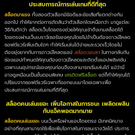
ประสบการณ์การเล่นเกมที่ดีที่สุด
สล็อตมาแรง
ทั้งสองตัวเลือกมีข้อดีและข้อเสียที่แตกต่างกัน
ออกไป ทำให้ยากต่อการตัดสินว่าตัวเลือกใดเหนือกว่า มาดูแต่ละ
วิธีกันดีกว่า สล็อตเว็บโดยตรงช่วยให้คุณเข้าถึงเกมสล็อตได้
โดยตรงผ่านเว็บเบราว์เซอร์ของคุณโดยไม่จำเป็นต้องดาวน์โหลด
ซอฟต์แวร์เพิ่มเติมใดๆ ทำให้เริ่มเล่นได้ง่ายและรวดเร็วโดยไม่
ต้องยุ่งยากกับการดาวน์โหลดแอป
สล็อตวอเลท
ในทางกลับกัน
ช่องแอปกำหนดให้คุณต้องดาวน์โหลดและติดตั้งแอปพลิเคชัน
เฉพาะบนอุปกรณ์ของคุณก่อนจึงจะสามารถเริ่มเล่นได้ แม้ว่านี่
อาจดูเหมือนเป็นขั้นตอนพิเศษ
เครดิตฟรีสล็อต
แต่ก็ทำให้คุณได้
เปรียบจากซอฟต์แวร์เฉพาะที่ออกแบบมาโดยเฉพาะเพื่อ
ประสบการณ์การเล่นเกมที่ดีที่สุด
สล็อตคนเล่นเยอะ
เพิ่มโอกาสในการชนะ เพลิดเพลิน
กับแจ็คพอตมากมาย
สล็อตคนเล่นเยอะ
บนเว็บหรือผ่านแอปโดยตรง มีเทคนิคบาง
อย่างที่คุณสามารถใช้เพื่อเพิ่มโอกาสในการชนะรางวัลได้ ประการ