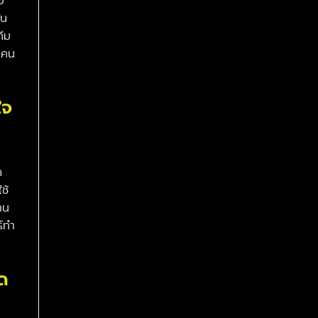
ง
ัน
ทีม
กคน
ใจ
ถ
ช้
าน
์ทำ
าด