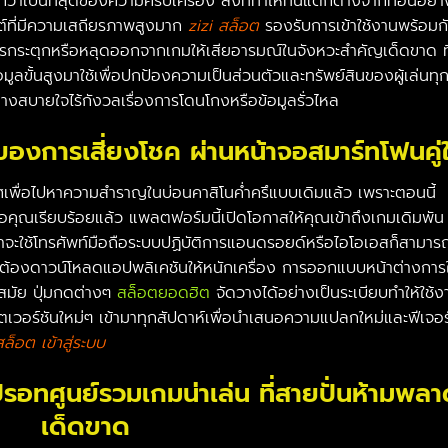
ว่าเป็นที่สุดของความครบเครื่อง สิ่งที่ทำให้ที่นี่แตกต่างจากที่อื่นอย่า
ซต์ที่มีความเสถียรภาพสูงมาก
zizi สล็อต
รองรับการเข้าใช้งานพร้อมก
าการกระตุกหรือหลุดออกจากเกมให้เสียอารมณ์ในจังหวะสำคัญเด็ดขาด 
ูลขั้นสูงมาใช้เพื่อปกป้องความเป็นส่วนตัวและทรัพย์สินของผู้เล่นทุ
างสบายใจไร้กังวลเรื่องการโดนโกงหรือข้อมูลรั่วไหล
่ของการเสี่ยงโชค ผ่านหน้าจอสมาร์ทโฟนคู่
พื่อไปหาความสำราญในบ่อนคาสิโนค่ำครึแบบเดิมแล้ว เพราะตอนนี้
มือคุณเรียบร้อยแล้ว แพลตฟอร์มนี้เปิดโอกาสให้คุณเข้าถึงเกมเดิมพัน
่ว่าจะใช้โทรศัพท์มือถือระบบปฏิบัติการแอนดรอยด์หรือไอโอเอสก็สามาร
ยไม่ต้องดาวน์โหลดแอปพลิเคชันให้หนักเครื่อง การออกแบบหน้าต่างการใ
สมัย ปุ่มกดต่างๆ
สล็อตยอดฮิต
จัดวางได้อย่างเป็นระเบียบทำให้ใช้ง
ดตเวอร์ชันใหม่ๆ เข้ามาทุกสัปดาห์เพื่อนำเสนอความแปลกใหม่และฟีเจอร
็อต เข้าสู่ระบบ
อทศูนย์รวมเกมน่าเล่น ที่สายปั่นห้ามพล
เด็ดขาด