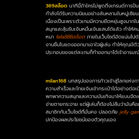
369สล็อต
นาทีนี้ถ้าใครไม่พูดถึงเทรนด์การปั
กำลังได้รับความนิยมอย่างล้นหลามในหมู่เซียน
เนื่องเป็นเพราะตัวเกมมีความยืดหยุ่นสูงมาก
สนุกและลุ้นรับเงินหมื่นเงินแสนได้แล้ว ทำให้ค
หนา
fafa888สล็อต
ภายในเว็บไซต์อัดแน่นไปด
งานชิ้นโบแดงออกมาเอาใจผู้เล่น ทำให้คุณมีตั
ประกอบของแต่ละเกมก็ทำออกมาได้เร้าอารมณ์ช่
milan168
บทสรุปของการก้าวเข้าสู่โลกแห่งการเ
ความสำเร็จและโกยเงินเข้ากระเป๋าได้อย่างต่อเ
พกพาความสนุกและความบันเทิงมาให้แบบจัดเต็
ง่ายตายกระจาย แต่ผู้เล่นก็ต้องไม่ลืมว่ามันคื
สมาชิกกับเว็บไซต์ที่มั่นคง ปลอดภัย
jelly g
ปกป้องผลประโยชน์ของตัวคุณเอง