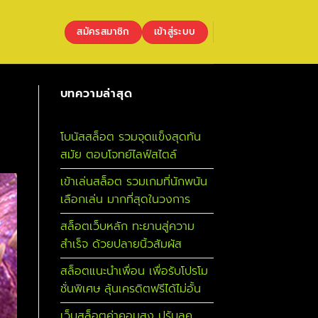
สมัครสมาชิก
เข้าสู่ระบบ
บทความล่าสุด
โบนัสสล็อต รวมจุดแข็งสุดทัน
สมัย ตอบโจทย์ไลฟ์สไตล์
เข้าเล่นสล็อต รวมเกมที่นักพนัน
เลือกเล่น มากที่สุดในวงการ
สล็อตเว็บหลัก ทะยานสู่ความ
สำเร็จ ด้วยปลายนิ้วสัมผัส
สล็อตแนะนำเพื่อน เพื่อรับโปรโม
ชั่นพิเศษ ลุ้นเครดิตฟรีได้ไม่อั้น
เว็บสล็อตค่าคอมสูง ปรับลุค