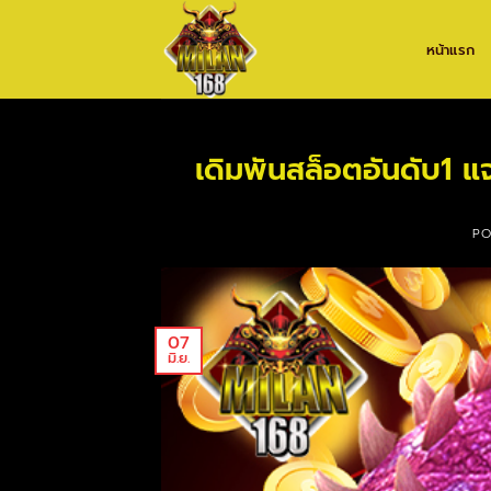
ข้าม
ไป
หน้าแรก
ยัง
เนื้อหา
เดิมพันสล็อตอันดับ1 แ
PO
07
มิ.ย.