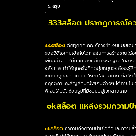
สรุป
333สล็อต
ปรากฏการณ์ควา
333สล็อต
ฉีกทุกกฎเกณฑ์การทำเงินแบบเดิมๆ
ของวิดีโอเกมเข้ากับโอกาสในการสร้างรายได้อย่า
เล่นอย่างนับไม่ถ้วน ตั้งแต่การผจญภัยในอ
อลังการ ทำให้ทุกครั้งที่กดปุ่มหมุนวงล้อจะร
เกมยังถูกออกแบบมาให้เข้าใจง่ายมาก ต่อให้เป
กฎกติกาและสัญลักษณ์พิเศษต่างๆ ได้ภายในเวลาไ
ฟีเจอร์โบนัสซ่อนรูปที่มีซ่อนอยู่ใจกลางเกม
okสล็อต
แหล่งรวมความปังข
okสล็อต
ถ้าถามถึงความน่าเชื่อถือและความล