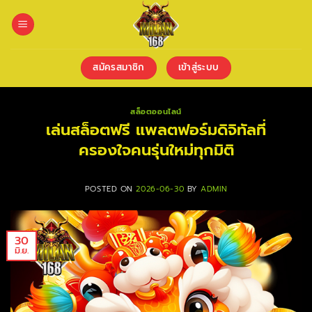
ข้าม
ไป
ยัง
เนื้อหา
สมัครสมาชิก
เข้าสู่ระบบ
สล็อตออนไลน์
เล่นสล็อตฟรี แพลตฟอร์มดิจิทัลที่
ครองใจคนรุ่นใหม่ทุกมิติ
POSTED ON
2026-06-30
BY
ADMIN
30
มิ.ย.