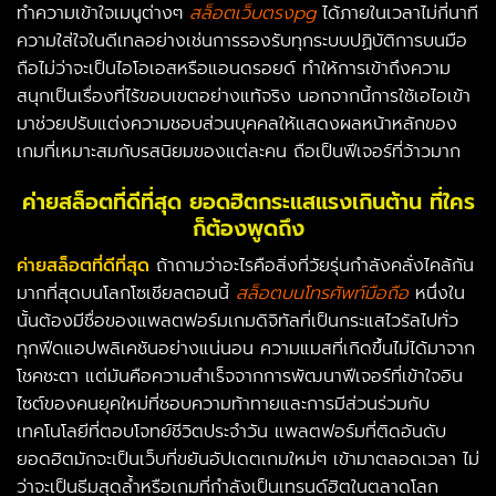
ทำความเข้าใจเมนูต่างๆ
สล็อตเว็บตรงpg
ได้ภายในเวลาไม่กี่นาที
ความใส่ใจในดีเทลอย่างเช่นการรองรับทุกระบบปฏิบัติการบนมือ
ถือไม่ว่าจะเป็นไอโอเอสหรือแอนดรอยด์ ทำให้การเข้าถึงความ
สนุกเป็นเรื่องที่ไร้ขอบเขตอย่างแท้จริง นอกจากนี้การใช้เอไอเข้า
มาช่วยปรับแต่งความชอบส่วนบุคคลให้แสดงผลหน้าหลักของ
เกมที่เหมาะสมกับรสนิยมของแต่ละคน ถือเป็นฟีเจอร์ที่ว้าวมาก
ค่ายสล็อตที่ดีที่สุด
ยอดฮิตกระแสแรงเกินต้าน ที่ใคร
ก็ต้องพูดถึง
ค่ายสล็อตที่ดีที่สุด
ถ้าถามว่าอะไรคือสิ่งที่วัยรุ่นกำลังคลั่งไคล้กัน
มากที่สุดบนโลกโซเชียลตอนนี้
สล็อตบนโทรศัพท์มือถือ
หนึ่งใน
นั้นต้องมีชื่อของแพลตฟอร์มเกมดิจิทัลที่เป็นกระแสไวรัลไปทั่ว
ทุกฟีดแอปพลิเคชันอย่างแน่นอน ความแมสที่เกิดขึ้นไม่ได้มาจาก
โชคชะตา แต่มันคือความสำเร็จจากการพัฒนาฟีเจอร์ที่เข้าใจอิน
ไซต์ของคนยุคใหม่ที่ชอบความท้าทายและการมีส่วนร่วมกับ
เทคโนโลยีที่ตอบโจทย์ชีวิตประจำวัน แพลตฟอร์มที่ติดอันดับ
ยอดฮิตมักจะเป็นเว็บที่ขยันอัปเดตเกมใหม่ๆ เข้ามาตลอดเวลา ไม่
ว่าจะเป็นธีมสุดล้ำหรือเกมที่กำลังเป็นเทรนด์ฮิตในตลาดโลก