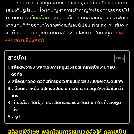
ปาก ระบบการทำงานทุกอย่างในปัจจุบันถูกเปลี่ยนเป็นแบบออโต
เมชันเต็มรูปแบบ ซึ่งตัดปัญหาความรำคาญใจเรื่องการรอคอยไป
ได้แบบถาวร
เว็บสล็อตตรงวอลเล็ต
ความล้ำสมัยของกราฟิกใน
แต่ละเกมก็ทำออกมาได้สวยจึ้งระดับพรีเมียม ทั้งแสง สี เสียง ที่
จัดเต็มราวกับยกตู้เกมจากคาสิโนระดับโลกมาไว้ในมือคุณ
เว็บ
สล็อตตรงไม่มีขั้นต่ำ
สารบัญ
สล็อตพีจี168 พลิกโฉมการหมุนวงล้อให้ กลายเป็นงานศิลปะ
ดิจิทัล
สล็อตมาจอง ตัวตึงที่ครองใจสายปั่นด้วย ระบบออโต้ระดับเทพ
สล็อตแตกหมื่น อัปเกรดประสบการณ์ความ สนุกให้เหนือชั้นกว่า
ใคร
ค่ายสล็อตที่ดีที่สุด ยอดฮิตกระแสแรงเกินต้าน ที่ใครก็ต้องพูด
ถึง
สรุป
สล็อตพีจี168
พลิกโฉมการหมุนวงล้อให้ กลายเป็น