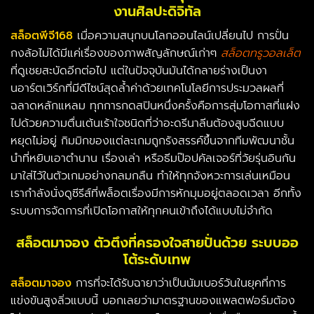
งานศิลปะดิจิทัล
สล็อตพีจี168
เมื่อความสนุกบนโลกออนไลน์เปลี่ยนไป การปั่น
กงล้อไม่ได้มีแค่เรื่องของภาพสัญลักษณ์เก่าๆ
สล็อตทรูวอลเล็ต
ที่ดูเชยสะบัดอีกต่อไป แต่ในปัจจุบันมันได้กลายร่างเป็นงา
นอาร์ตเวิร์กที่มีดีไซน์สุดล้ำค่าด้วยเทคโนโลยีการประมวลผลที่
ฉลาดหลักแหลม ทุกการกดสปินหนึ่งครั้งคือการสุ่มโอกาสที่แฝง
ไปด้วยความตื่นเต้นเร้าใจชนิดที่ว่าอะดรีนาลีนต้องสูบฉีดแบบ
หยุดไม่อยู่ กิมมิกของแต่ละเกมถูกรังสรรค์ขึ้นจากทีมพัฒนาชั้น
นำที่หยิบเอาตำนาน เรื่องเล่า หรือธีมป๊อปคัลเจอร์ที่วัยรุ่นอินกัน
มาใส่ไว้ในตัวเกมอย่างกลมกลืน ทำให้ทุกจังหวะการเล่นเหมือน
เรากำลังนั่งดูซีรีส์ที่พล็อตเรื่องมีการหักมุมอยู่ตลอดเวลา อีกทั้ง
ระบบการจัดการที่เปิดโอกาสให้ทุกคนเข้าถึงได้แบบไม่จำกัด
สล็อตมาจอง
ตัวตึงที่ครองใจสายปั่นด้วย ระบบออ
โต้ระดับเทพ
สล็อตมาจอง
การที่จะได้รับฉายาว่าเป็นนัมเบอร์วันในยุคที่การ
แข่งขันสูงลิ่วแบบนี้ บอกเลยว่ามาตรฐานของแพลตฟอร์มต้อง