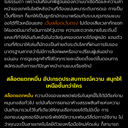
ไม่ธรรมดา เพราะมันคือบทพิสูจน์ของความน่าเชื่อถือและความล้ำ
หน้าของเทคโนโลยีหลังบ้านที่ต้องแน่นหนาระดับเกรดเอ การเป็น
เว็บที่ใครๆ ก็ยกให้เป็นลูกรักมักจะมาพร้อมกับระบบธุรกรรมแบบ
ออโต้ที่ไวเหมือนแสง
เว็บสล็อตเว็บตรง
ไม่ต้องเสียเวลาทักแชท
ให้แอดมินมาดำเนินการให้วุ่นวาย ความสะดวกสบายในระดับนี้
แหละที่ทำให้อันดับหนึ่งในใจวัยรุ่นครองตลาดได้อยู่หมัด แถมตัว
เกมที่คัดมาให้เล่นก็มักจะเป็นค่ายดังระดับโลกที่ผ่านการรับรอง
มาตรฐานสากลว่าไม่มีการล็อคผลหรือเอาเปรียบผู้เล่นอย่าง
แน่นอน การดูแลลูกค้าที่ใส่ใจทุกรายละเอียดตั้งแต่ขั้นตอนการ
สมัครจนถึงการแก้ปัญหาหน้างานแบบเรียลไทม์
สล็อตแตกหมื่น
อัปเกรดประสบการณ์ความ สนุกให้
เหนือชั้นกว่าใคร
สล็อตแตกหมื่น
ความปังของแพลตฟอร์มในยุคนี้ไม่ได้มีดีแค่เกม
หมุนกงล้อทั่วไป แต่มันคือการยกเอาห้างสรรพสินค้าแห่งความ
บันเทิงมารวมไว้ในที่เดียวให้คุณเลือกจอยได้ไม่มีเบื่อ การ
ออกแบบยูสเซอร์อินเทอร์เฟซให้มีความเฟรนด์ลี่ต่อการใช้งาน ไม่
ว่าคุณจะเป็นสายเทคโนโลยีตัวยงหรือมือใหม่หัดเล่น ก็สามารถ