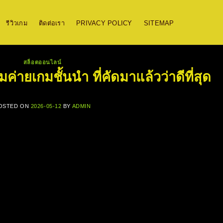
รีวิวเกม
ติดต่อเรา
PRIVACY POLICY
SITEMAP
สล็อตออนไลน์
ค่ายเกมชั้นนำ ที่คัดมาแล้วว่าดีที่สุด
OSTED ON
2026-05-12
BY
ADMIN