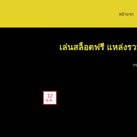
ข้าม
ไป
หน้าแรก
ยัง
เนื้อหา
เล่นสล็อตฟรี แหล่งรวม
P
12
พ.ค.