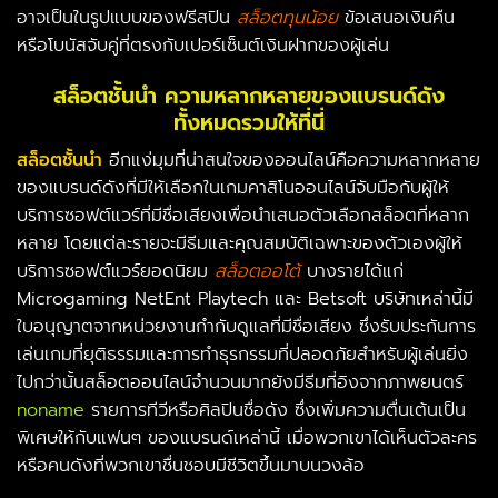
อาจเป็นในรูปแบบของฟรีสปิน
สล็อตทุนน้อย
ข้อเสนอเงินคืน
หรือโบนัสจับคู่ที่ตรงกับเปอร์เซ็นต์เงินฝากของผู้เล่น
สล็อตชั้นนำ
ความหลากหลายของแบรนด์ดัง
ทั้งหมดรวมให้ที่นี่
สล็อตชั้นนำ
อีกแง่มุมที่น่าสนใจของออนไลน์คือความหลากหลาย
ของแบรนด์ดังที่มีให้เลือกในเกมคาสิโนออนไลน์จับมือกับผู้ให้
บริการซอฟต์แวร์ที่มีชื่อเสียงเพื่อนำเสนอตัวเลือกสล็อตที่หลาก
หลาย โดยแต่ละรายจะมีธีมและคุณสมบัติเฉพาะของตัวเองผู้ให้
บริการซอฟต์แวร์ยอดนิยม
สล็อตออโต้
บางรายได้แก่
Microgaming NetEnt Playtech และ Betsoft บริษัทเหล่านี้มี
ใบอนุญาตจากหน่วยงานกำกับดูแลที่มีชื่อเสียง ซึ่งรับประกันการ
เล่นเกมที่ยุติธรรมและการทำธุรกรรมที่ปลอดภัยสำหรับผู้เล่นยิ่ง
ไปกว่านั้นสล็อตออนไลน์จำนวนมากยังมีธีมที่อิงจากภาพยนตร์
noname
รายการทีวีหรือศิลปินชื่อดัง ซึ่งเพิ่มความตื่นเต้นเป็น
พิเศษให้กับแฟนๆ ของแบรนด์เหล่านี้ เมื่อพวกเขาได้เห็นตัวละคร
หรือคนดังที่พวกเขาชื่นชอบมีชีวิตขึ้นมาบนวงล้อ