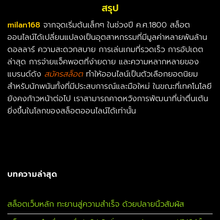
สรุป
milan168
จากจุดเริ่มต้นเล็กๆ ในช่วงปี ค.ศ.1800 สล็อต
ออนไลน์ได้เปลี่ยนแปลงเป็นอุตสาหกรรมที่มีมูลค่าหลายพันล้าน
ดอลลาร์ ความสะดวกสบาย การเล่นเกมที่รวดเร็ว การอัปเดต
ล่าสุด การจ่ายแจ็คพอตที่ง่ายดาย และความหลากหลายของ
แบรนด์ดัง
สมัครสล็อต
ทำให้ออนไลน์เป็นตัวเลือกยอดนิยม
สำหรับนักพนันทั้งที่มีประสบการณ์และมือใหม่ ในขณะที่เทคโนโลยี
ยังคงก้าวหน้าต่อไป เราสามารถคาดหวังการพัฒนาที่น่าตื่นเต้น
ยิ่งขึ้นในโลกของสล็อตออนไลน์ได้เท่านั้น
บทความล่าสุด
สล็อตเว็บหลัก ทะยานสู่ความสำเร็จ ด้วยปลายนิ้วสัมผัส