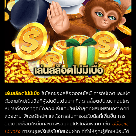
เล่นสล็อตไม่มีเบื่อ
ในโลกของสล็อตออนไลน์ การอัปเดตและเปิด
ตัวเกมใหม่เป็นสิ่งที่ผู้เล่นตื่นเต้นมากที่สุด สล็อตอัปเดตก่อนใคร
หมายถึงการที่คุณได้ลองเล่นเกมใหม่ล่าสุดที่ผสมผสานกราฟิกที่
สวยงาม ฟีเจอร์ใหม่ๆ และโอกาสในการชนะโบนัสที่เพิ่มขึ้น การ
อัปเดตสล็อตใหม่มักจะมาพร้อมกับโปรโมชั่นพิเศษ เช่น
สล็อตได้
เงินจริง
การหมุนฟรีหรือโบนัสเงินฝาก ที่ทำให้คุณรู้สึกเหมือนได้