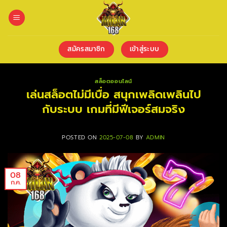
ข้าม
ไป
ยัง
เนื้อหา
สมัครสมาชิก
เข้าสู่ระบบ
สล็อตออนไลน์
เล่นสล็อตไม่มีเบื่อ สนุกเพลิดเพลินไป
กับระบบ เกมที่มีฟีเจอร์สมจริง
POSTED ON
2025-07-08
BY
ADMIN
08
ก.ค.