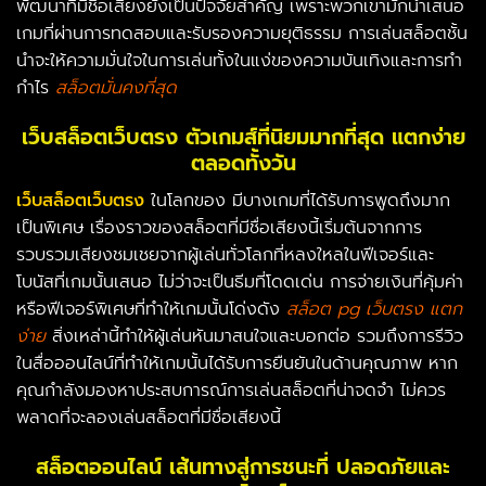
พัฒนาที่มีชื่อเสียงยังเป็นปัจจัยสำคัญ เพราะพวกเขามักนำเสนอ
เกมที่ผ่านการทดสอบและรับรองความยุติธรรม การเล่นสล็อตชั้น
นำจะให้ความมั่นใจในการเล่นทั้งในแง่ของความบันเทิงและการทำ
กำไร
สล็อตมั่นคงที่สุด
เว็บสล็อตเว็บตรง ตัวเกมส์ที่นิยมมากที่สุด แตกง่าย
ตลอดทั้งวัน
เว็บสล็อตเว็บตรง
ในโลกของ มีบางเกมที่ได้รับการพูดถึงมาก
เป็นพิเศษ เรื่องราวของสล็อตที่มีชื่อเสียงนี้เริ่มต้นจากการ
รวบรวมเสียงชมเชยจากผู้เล่นทั่วโลกที่หลงใหลในฟีเจอร์และ
โบนัสที่เกมนั้นเสนอ ไม่ว่าจะเป็นธีมที่โดดเด่น การจ่ายเงินที่คุ้มค่า
หรือฟีเจอร์พิเศษที่ทำให้เกมนั้นโด่งดัง
สล็อต pg เว็บตรง แตก
ง่าย
สิ่งเหล่านี้ทำให้ผู้เล่นหันมาสนใจและบอกต่อ รวมถึงการรีวิว
ในสื่อออนไลน์ที่ทำให้เกมนั้นได้รับการยืนยันในด้านคุณภาพ หาก
คุณกำลังมองหาประสบการณ์การเล่นสล็อตที่น่าจดจำ ไม่ควร
พลาดที่จะลองเล่นสล็อตที่มีชื่อเสียงนี้
สล็อตออนไลน์ เส้นทางสู่การชนะที่ ปลอดภัยและ