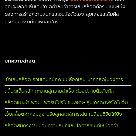
คุณจะเลือกเล่นเกมใด อย่าลืมว่าการเล่นสล็อตคือรูปแบบหนึ่ง
ของการสร้างความสนุกและชนะใจตัวเอง ลุยเลยและสัมผัส
ประสบการณ์ที่ไม่เหมือนใคร
บทความล่าสุด
เข้าเล่นสล็อต รวมเกมที่นักพนันเลือกเล่น มากที่สุดในวงการ
สล็อตเว็บหลัก ทะยานสู่ความสำเร็จ ด้วยปลายนิ้วสัมผัส
สล็อตแนะนำเพื่อน เพื่อรับโปรโมชั่นพิเศษ ลุ้นเครดิตฟรีได้ไม่อั้น
เว็บสล็อตค่าคอมสูง ปรับลุคสไตล์การเล่น เปลี่ยนชีวิตให้ปัง
สล็อตสมัครง่าย มอบความสนุกและ โอกาสชนะที่เหนือกว่า