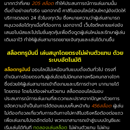
มากกว่าที่เคย
205 สล็อต
ทำให้ประสบการณ์การเล่นเกมนั้น
ดื่มด่ำอย่างแท้จริง นอกจากนี้ คาสิโนออนไลน์ส่วนใหญ่ยังเปิดให้
บริการตลอด 24 ชั่วโมงทุกวัน ซึ่งหมายความว่าผู้เล่นสามารถ
หมุนวงล้อได้ทุกเมื่อที่ต้องการ นอกจากนี้ เว็บไซต์หลายแห่งยัง
เสนอโบนัสและโปรโมชั่นสุดคุ้มเพื่อดึงดูดผู้เล่นใหม่และรักษาผู้เล่น
เดิมเอาไว้ ทำให้ผู้เล่นสามารถขยายเงินทุนและเล่นได้นานขึ้น
สล็อตทรูมันนี่
เล่นสนุกโดยตรงไม่ผ่านตัวแทน ด้วย
ระบบอัตโนมัติ
สล็อตทรูมันนี่
ออนไลน์ไม่เหมือนกับแบบดั้งเดิมทั่วไป ตรงที่
ดำเนินการโดยตรงกับผู้เล่นโดยไม่มีคนกลางหรือคนกลางใดๆ
ซึ่งช่วยให้ผู้เล่นสามารถเข้าถึงเกมและบริการต่างๆ มากมายได้
โดยตรง โดยไม่ต้องผ่านตัวแทน สล็อตออนไลน์มอบ
ประสบการณ์การเล่นเกมที่สะดวกและปราศจากปัญหาด้วยการ
ขจัดความจำเป็นในการโต้ตอบแบบเห็นหน้ากัน
456สล็อต
ผู้เล่น
ไม่ต้องกังวลเกี่ยวกับการเดินทางไปคาสิโนจริงหรือต้องต่อแถว
เพื่อเล่นเกมโปรดอีกต่อไป พวกเขาสามารถเข้าสู่ระบบบัญชีและ
เริ่มเล่นได้ทันที
ทดลองเล่นสล็อต
ไม่ผ่านตัวแทน ไม่ผ่าน