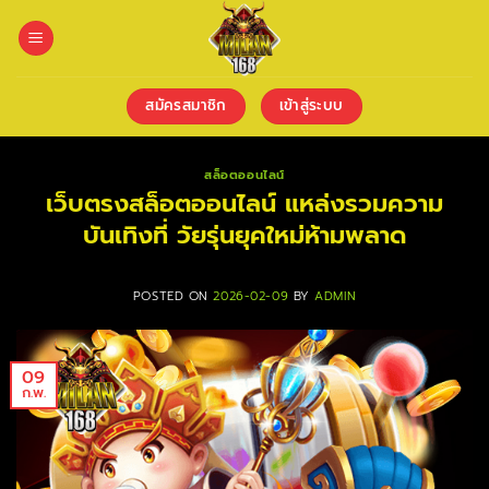
ข้าม
ไป
ยัง
เนื้อหา
สมัครสมาชิก
เข้าสู่ระบบ
สล็อตออนไลน์
เว็บตรงสล็อตออนไลน์ แหล่งรวมความ
บันเทิงที่ วัยรุ่นยุคใหม่ห้ามพลาด
POSTED ON
2026-02-09
BY
ADMIN
09
ก.พ.