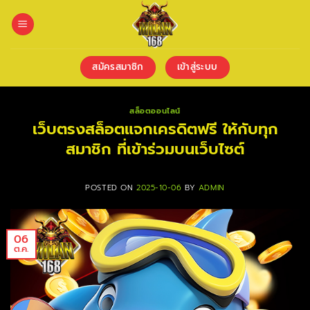
ข้าม
ไป
ยัง
เนื้อหา
สมัครสมาชิก
เข้าสู่ระบบ
สล็อตออนไลน์
เว็บตรงสล็อตแจกเครดิตฟรี ให้กับทุก
สมาชิก ที่เข้าร่วมบนเว็บไซต์
POSTED ON
2025-10-06
BY
ADMIN
06
ต.ค.