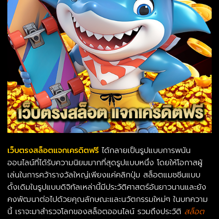
เว็บตรงสล็อตแจกเครดิตฟรี
ได้กลายเป็นรูปแบบการพนัน
ออนไลน์ที่ได้รับความนิยมมากที่สุดรูปแบบหนึ่ง โดยให้โอกาสผู้
เล่นในการคว้ารางวัลใหญ่เพียงแค่คลิกปุ่ม สล็อตแมชชีนแบบ
ดั้งเดิมในรูปแบบดิจิทัลเหล่านี้มีประวัติศาสตร์อันยาวนานและยัง
คงพัฒนาต่อไปด้วยคุณลักษณะและนวัตกรรมใหม่ๆ ในบทความ
นี้ เราจะมาสำรวจโลกของสล็อตออนไลน์ รวมถึงประวัติ
สล็อต