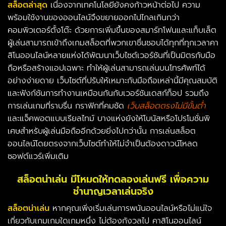
สล็อตล่าสุด
เนื่องจากเทคโนโลยียังคงก้าวหน้าต่อไป ความ
พร้อมใช้งานของออนไลน์จึงขยายออกไปไกลเกินกว่า
คอมพิวเตอร์ตั้งโต๊ะ ด้วยการเพิ่มขึ้นของสมาร์ทโฟนและแท็บเล็ต
ผู้เล่นสามารถเข้าถึงเกมสล็อตที่พวกเขาชื่นชอบได้ทุกที่ทุกเวลาคา
สิโนออนไลน์หลายแห่งได้พัฒนาเว็บไซต์เวอร์ชันที่เป็นมิตรกับมือ
ถือหรือสร้างแอปเฉพาะ ทำให้ผู้เล่นสามารถเล่นบนโทรศัพท์ได้
อย่างง่ายดาย เว็บไซต์ที่ปรับให้เหมาะกับมือถือเหล่านี้มีคุณสมบัติ
และฟังก์ชันการทำงานเหมือนกันกับเวอร์ชันเดสก์ท็อป รวมถึง
การเล่นเกมที่ราบรื่น กราฟิกที่คมชัด
เว็บสล็อตตรงไม่มีขั้นต่ำ
และแจ็คพอตแบบเรียลไทม์ บางแห่งยังให้โบนัสหรือโปรโมชั่นพิ
เศษสำหรับผู้เล่นมือถืออีกด้วยยิ่งไปกว่านั้น การเล่นสล็อต
ออนไลน์โดยตรงจากเว็บไซต์ทำให้ไม่จำเป็นต้องดาวน์โหลด
ซอฟต์แวร์เพิ่มเติม
สล็อตน่าเล่น มีโหมดให้ทดลองเล่นฟรี เพื่อความ
ชำนาญเวลาเล่นจริง
สล็อตน่าเล่น
หากคุณเพิ่งเริ่มเล่นการพนันออนไลน์หรือไม่แน่ใจ
เกี่ยวกับเกมเกมใดเกมหนึ่ง ไม่ต้องกังวลไป คาสิโนออนไลน์