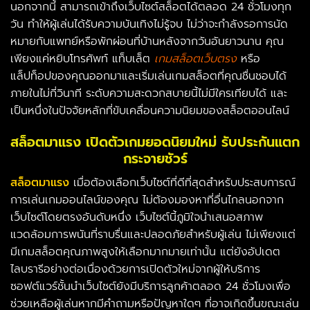
นอกจากนี้ สามารถเข้าถึงเว็บไซต์สล็อตได้ตลอด 24 ชั่วโมงทุก
วัน ทำให้ผู้เล่นได้รับความบันเทิงไม่รู้จบ ไม่ว่าจะกำลังรอการนัด
หมายกับแพทย์หรือพักผ่อนที่บ้านหลังจากวันอันยาวนาน คุณ
เพียงแค่หยิบโทรศัพท์ แท็บเล็ต
เกมสล็อตเว็บตรง
หรือ
แล็ปท็อปของคุณออกมาและเริ่มเล่นเกมสล็อตที่คุณชื่นชอบได้
ภายในไม่กี่วินาที ระดับความสะดวกสบายนี้ไม่มีใครเทียบได้ และ
เป็นหนึ่งในปัจจัยหลักที่ขับเคลื่อนความนิยมของสล็อตออนไลน์
สล็อตมาแรง
เปิดตัวเกมยอดนิยมใหม่ รับประกันแตก
กระจายชัวร์
สล็อตมาแรง
เมื่อต้องเลือกเว็บไซต์ที่ดีที่สุดสำหรับประสบการณ์
การเล่นเกมออนไลน์ของคุณ ไม่ต้องมองหาที่อื่นไกลนอกจาก
เว็บไซต์โดยตรงอันดับหนึ่ง เว็บไซต์นี้ภูมิใจนำเสนอสภาพ
แวดล้อมการพนันที่ราบรื่นและปลอดภัยสำหรับผู้เล่น ไม่เพียงแต่
มีเกมสล็อตคุณภาพสูงให้เลือกมากมายเท่านั้น แต่ยังอัปเดต
ไลบรารีอย่างต่อเนื่องด้วยการเปิดตัวใหม่จากผู้ให้บริการ
ซอฟต์แวร์ชั้นนำเว็บไซต์ยังมีบริการลูกค้าตลอด 24 ชั่วโมงเพื่อ
ช่วยเหลือผู้เล่นหากมีคำถามหรือปัญหาใดๆ ที่อาจเกิดขึ้นขณะเล่น