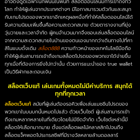
อาจดึงดูดเฉพาะนักพนันในพื้นที่ สล็อตออนไลน์มีการเข้าถึงทั่ว
โลก ทำให้ผู้เล่นจากประเทศต่างๆ มีโอกาสมารวมตัวกันและสนุก
กับเกมโปรดของพวกเขาอีกเหตุผลหนึ่งที่ทำให้สล็อตออนไลน์ได้
รับความนิยมเพิ่มขึ้นคือความสะดวกสบาย ด้วยตารางงานที่ยุ่ง
วุ่นวายและเวลาจำกัด ผู้คนจำนวนมากจึงชอบเล่นสล็อตออนไลน์
จากความสะดวกสบายในบ้านของตนเองมากกว่าเดินทางไปที่คา
สิโนแบบดั้งเดิม
สล็อต888
ความก้าวหน้าของเทคโนโลยีมือถือ
ทำให้ผู้เล่นสามารถเข้าถึงเกมสล็อตโปรดของพวกเขาได้ง่ายขึ้น
ทุกเมื่อที่ต้องการยิ่งไปกว่านั้น ด้วยการแนะนำของ true wallet
เป็นวิธีฝากและถอนเงิน
สล็อตเว็บแท้
เล่นเกมทั้งหมดไม่มีค่าบริการ สนุกได้
ทุกที่ทุกเวลา
สล็อตเว็บแท้
สมัยที่ผู้เล่นต้องรอคิวเพื่อเล่นแมชชีนโปรดของ
พวกเขาในบนบกนั้นหมดไปแล้ว ด้วยเว็บไซต์ ผู้เล่นสามารถเข้า
ถึงเกมหลากหลายในที่เดียวโดยไม่มีขีดจำกัด เว็บไซต์เหล่านี้มี
สล็อตให้เลือกมากมาย ตั้งแต่สล็อตผลไม้คลาสสิกไปจนถึง
สล็อตแจ็คพอตโปรเกรสซีฟที่มีรางวัลหลายล้านดอลลาร์