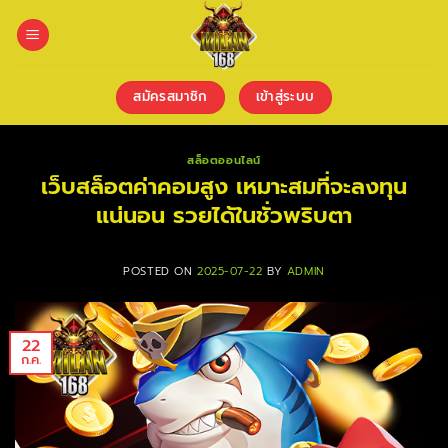
ข้าม
ไป
ยัง
เนื้อหา
สมัครสมาชิก
เข้าสู่ระบบ
สล็อตออนไลน์
เว็บสล็อตค่าคอมสูง เหมาะสมที่จะลงทุน
แน่นอน รวยได้ในชั่วพริบตา
POSTED ON
2025-07-22
BY
ADMIN
22
ก.ค.