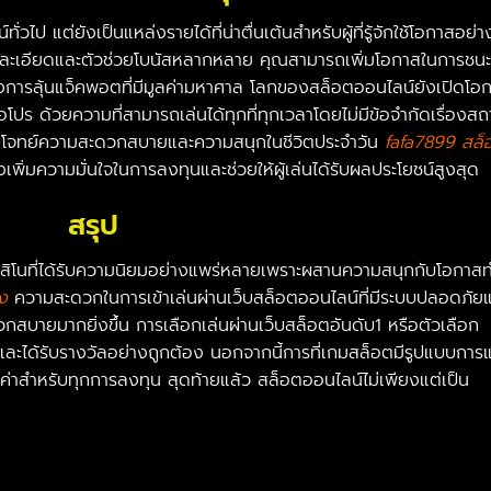
่วไป แต่ยังเป็นแหล่งรายได้ที่น่าตื่นเต้นสำหรับผู้ที่รู้จักใช้โอกาสอย่า
มละเอียดและตัวช่วยโบนัสหลากหลาย คุณสามารถเพิ่มโอกาสในการชนะ
การลุ้นแจ็คพอตที่มีมูลค่ามหาศาล โลกของสล็อตออนไลน์ยังเปิดโอ
่นมือโปร ด้วยความที่สามารถเล่นได้ทุกที่ทุกเวลาโดยไม่มีข้อจำกัดเรื่องส
ตอบโจทย์ความสะดวกสบายและความสนุกในชีวิตประจำวัน
fafa7899 สล็
ิ่งเพิ่มความมั่นใจในการลงทุนและช่วยให้ผู้เล่นได้รับผลประโยชน์สูงสุด
สรุป
สิโนที่ได้รับความนิยมอย่างแพร่หลายเพราะผสานความสนุกกับโอกาส
ิง
ความสะดวกในการเข้าเล่นผ่านเว็บสล็อตออนไลน์ที่มีระบบปลอดภัย
ดวกสบายมากยิ่งขึ้น การเลือกเล่นผ่านเว็บสล็อตอันดับ1 หรือตัวเลือก
สและได้รับรางวัลอย่างถูกต้อง นอกจากนี้การที่เกมสล็อตมีรูปแบบกา
ค่าสำหรับทุกการลงทุน สุดท้ายแล้ว สล็อตออนไลน์ไม่เพียงแต่เป็น