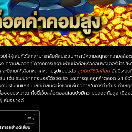
ช่วยให้ผู้เล่นทั่วโลกสามารถสัมผัสประสบการณ์ความสนุกจากเกมสล็อต
ิง ความสะดวกที่ได้จากการใช้งานผ่านมือถือหรือคอมพิวเตอร์ช่วยให้
จากจะมีเกมให้เลือกหลากหลายรูปแบบแล้ว
สุดปัง789สล็อต
ยังมีระบบที
ล่น เช่น ระบบฝากถอนออโต้รวดเร็ว และการดูแลลูกค้าตลอด 24 ชั่ว
ปรโมชั่นและโบนัสที่น่าสนใจซึ่งช่วยเพิ่มโอกาสในการทำกำไร ทำให้ทุ
รื่องงบประมาณ ทั้งนี้เว็บสล็อตออนไลน์ยังมีความปลอดภัยสูง เนื่อง
ู้เล่นอย่างดี
การอย่างดีเยี่ยม