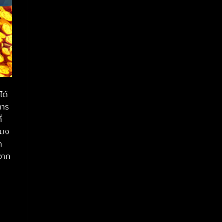
ได้
การ
่
โมง
ก
จาก