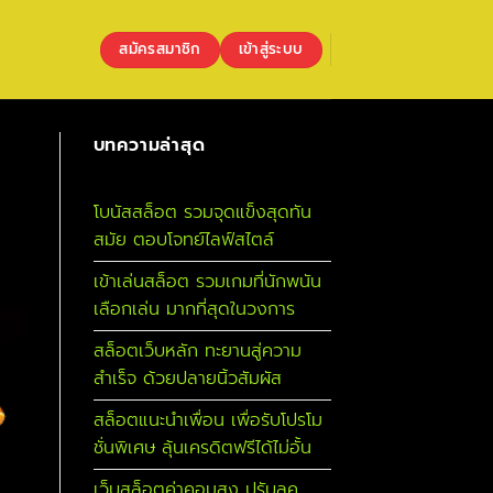
สมัครสมาชิก
เข้าสู่ระบบ
บทความล่าสุด
โบนัสสล็อต รวมจุดแข็งสุดทัน
สมัย ตอบโจทย์ไลฟ์สไตล์
เข้าเล่นสล็อต รวมเกมที่นักพนัน
เลือกเล่น มากที่สุดในวงการ
สล็อตเว็บหลัก ทะยานสู่ความ
สำเร็จ ด้วยปลายนิ้วสัมผัส
สล็อตแนะนำเพื่อน เพื่อรับโปรโม
ชั่นพิเศษ ลุ้นเครดิตฟรีได้ไม่อั้น
เว็บสล็อตค่าคอมสูง ปรับลุค