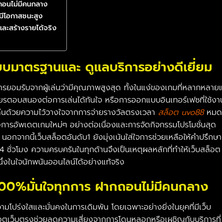
ถอนไม่มีคนกลาง
ก็มีโอกาสชนะสูง
และสร้างรายได้จริง
ะบบมาตรฐานและ ดูแลบริการอย่างดีเยี่ยม
ารยอมรับจากผู้เล่นว่ามีคุณภาพสูงสุด ทั้งในแง่ของเกมที่หลากหลาย
เสถียรตอบสนองต่อการเล่นได้ทันใจ หรือการออกแบบอินเทอร์เฟซที่ใช้งา
ดเด่นด้วยความไว้วางใจจากการจ่ายรางวัลตรงเวลา
สล็อต uvo88
หมด
อการอัพเดตเกมใหม่ๆ อย่างต่อเนื่องและการจัดกิจกรรมโปรโมชั่นสุด
าย นอกจากนี้เว็บสล็อตอันดับ1 ยังมุ่งเน้นใส่ใจการช่วยเหลือให้คำปรึกษา
 ชั่วโมง ความครบครันในทุกด้านจึงเป็นเหตุผลหลักที่ทำให้เว็บสล็อต
ึ่งในใจนักพนันออนไลน์ได้อย่างแท้จริง
00%มั่นใจทุกการ ฝากถอนไม่มีคนกลาง
โปร่งใสและมั่นคงในการเดิมพัน โดยเฉพาะอย่างยิ่งในยุคที่มีเว็บ
็อตเว็บตรงช่วยลดความเสี่ยงจากการโดนหลอกหรือเผชิญกับบริการที่