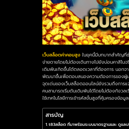
เว็บสล็อตค่าคอมสูง
ในยุคนี้มีบทบาทสำคัญที่
ง่ายดายโดยไม่ต้องเดินทางไปยังบ่อนคาสิโนจร
เดิมพันเกิดขึ้นได้ตลอดเวลาที่ต้องการ นอก
พัฒนาขึ้นเพื่อตอบสนองความต้องการของผู้เ
จุดเด่นของเว็บสล็อตออนไลน์ยังรวมถึงการแจกโ
คนสามารถเริ่มต้นเดิมพันได้โดยไม่ต้องกังวลเ
ใช้เทคโนโลยีการเข้ารหัสขั้นสูงที่คุ้มครองข้อมูลผ
สารบัญ
t83สล็อต ที่มาพร้อมระบบมาตรฐานและ ดูแลบริ