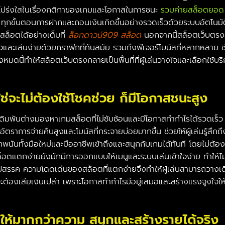
ามโปร่งใสในเรื่องกติกาของเกมและโอกาสในการชนะ
รวมค่ายสล็อตยอด
กขั้นตอนการฝากและถอนเงินเกิดขึ้นอย่างรวดเร็วด้วยระบบอัตโนมัติ
มสล็อตได้อย่างเต็มที่
ล็อกดาวน์909 สล็อต
นอกจากนี้สล็อตเว็บตรง
ละเล่นง่ายด้วยกราฟิกที่ทันสมัย รวมถึงฟีเจอร์โบนัสที่หลากหลาย ช
งหมดนี้ทำให้สล็อตเว็บตรงกลายเป็นพื้นที่ที่ผู้เล่นวางใจและเลือกใช้บร
่ใช่จะไม่ต้องใช้โชคช่วย ก็มีโอกาสชนะสูง
เดิมพันต่างมองหาเกมสล็อตที่ไม่ซับซ้อนและมีโอกาสทำกำไรได้รวดเร็ว
ตราการจ่ายคืนสูงและโบนัสที่กระจายบ่อยมากขึ้น ช่วยให้ผู้เล่นรู้สึกถึ
ักพนันทั้งมือใหม่และมืออาชีพเข้าถึงและสนุกกับเกมได้ทันที โดยไม่ต้อง
สล็อตแตกง่ายยังมักมีการออกแบบให้เมนูและระบบเล่นเข้าใจง่าย ทำให้ไม่
ปสรรค ความโดดเด่นของสล็อตที่แตกง่ายจึงทำให้ผู้เล่นสามารถวางเด
จะต้องเสียเงินเปล่า เพราะโอกาสทำกำไรมีอยู่เสมอและสร้างแรงจูงใจให
่ให้มากกว่าความ สนุกและสร้างรายได้จริง