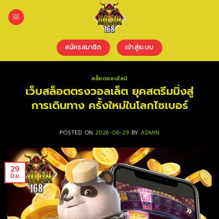
ข้าม
ไป
ยัง
เนื้อหา
สมัครสมาชิก
เข้าสู่ระบบ
สล็อตออนไลน์
เว็บสล็อตตรงวอลเล็ต ยุคสตรีมมิ่งสู่
การเดินทาง ครั้งใหม่ในโลกไซเบอร์
POSTED ON
2026-06-29
BY
ADMIN
29
มิ.ย.