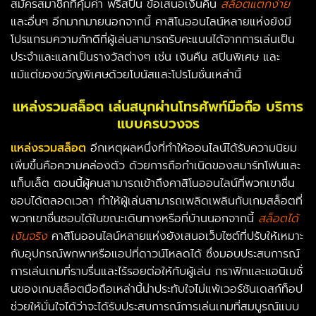
สมัครสมาชิกที่คุ้มค่า ฟรีสปิน ข้อเสนอเงินคืน
สล็อตแตกง่าย
และอื่นๆ อีกมากมายนอกจากนี้ คาสิโนออนไลน์หลายแห่งยังมี
โปรแกรมความภักดีที่ผู้เล่นสามารถรับคะแนนได้จากการเล่นเป็น
ประจำและแลกเป็นรางวัลต่างๆ เช่น เงินคืน สปินพิเศษ และ
แม้แต่ของขวัญพิเศษด้วยโบนัสและโปรโมชั่นเหล่านี้
แหล่งรวมสล็อต
เล่นสนุกผ่านโทรศัพท์มือถือ บริการ
แบบครบวงจร
แหล่งรวมสล็อต
อีกเหตุผลหนึ่งที่ทำให้ออนไลน์ได้รับความนิยม
เพิ่มขึ้นคือความคล่องตัว ด้วยการถือกำเนิดของสมาร์ทโฟนและ
แท็บเล็ต ตอนนี้ผู้คนสามารถเข้าถึงคาสิโนออนไลน์ที่พวกเขาชื่น
ชอบได้ตลอดเวลา ทำให้ผู้เล่นสามารถเพลิดเพลินกับเกมสล็อตที่
พวกเขาชื่นชอบได้ในขณะเดินทางหรือที่บ้านนอกจากนี้
ส
ล็อตได้
เงินจริง
คาสิโนออนไลน์หลายแห่งยังเสนอเว็บไซต์ที่ปรับให้เหมาะ
กับอุปกรณ์พกพาหรือแอปที่ดาวน์โหลดได้ ซึ่งมอบประสบการณ์
การเล่นเกมที่ราบรื่นและไร้รอยต่อให้กับผู้เล่น กราฟิกและแอนิเมชั่
นของเกมสล็อตมือถือเหล่านี้น่าประทับใจไม่แพ้เวอร์ชันเดสก์ท็อป
ช่วยให้มั่นใจได้ว่าจะได้รับประสบการณ์การเล่นเกมที่สมบูรณ์แบบ