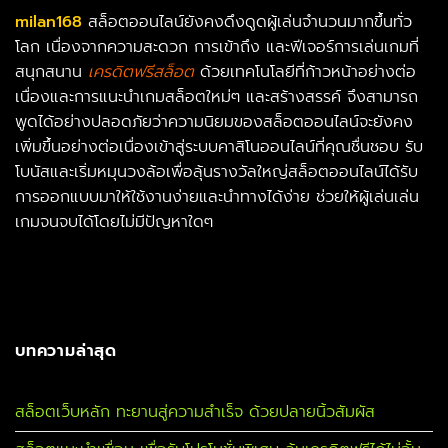
milan168
สล็อตออนไลน์ยังคงดึงดูดผู้เล่นจำนวนมากขึ้นทั่ว
โลก เนื่องจากความสะดวก การเข้าถึง และฟีเจอร์การเล่นเกมที่
สนุกสนาน
เครดิตฟรีสล็อต
ด้วยเทคโนโลยีที่ก้าวหน้าอย่างต่อ
เนื่องและการแนะนำเกมสล็อตใหม่ๆ และสร้างสรรค์ จึงสามารถ
พูดได้อย่างปลอดภัยว่าความนิยมของสล็อตออนไลน์จะยังคง
เพิ่มขึ้นอย่างต่อเนื่องเข้าสู่ระบบคาสิโนออนไลน์ที่คุณชื่นชอบ รับ
โบนัสและเริ่มหมุนวงล้อเพื่อลุ้นรางวัลใหญ่สล็อตออนไลน์ได้รับ
การออกแบบมาให้ใช้งานง่ายและนำทางได้ง่าย ช่วยให้ผู้เล่นเล่น
เกมจนจบได้โดยไม่มีปัญหาใดๆ
บทความล่าสุด
สล็อตเว็บหลัก ทะยานสู่ความสำเร็จ ด้วยปลายนิ้วสัมผัส