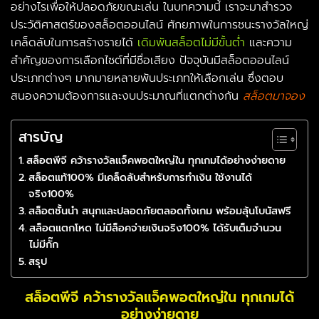
อย่างไรเพื่อให้ปลอดภัยขณะเล่น ในบทความนี้ เราจะมาสำรวจ
ประวัติศาสตร์ของสล็อตออนไลน์ ศักยภาพในการชนะรางวัลใหญ่
เคล็ดลับในการสร้างรายได้
เดิมพันสล็อตไม่มีขั้นต่ำ
และความ
สำคัญของการเลือกไซต์ที่มีชื่อเสียง ปัจจุบันมีสล็อตออนไลน์
ประเภทต่างๆ มากมายหลายพันประเภทให้เลือกเล่น ซึ่งตอบ
สนองความต้องการและงบประมาณที่แตกต่างกัน
สล็อตมาจอง
สารบัญ
สล็อตพีจี คว้ารางวัลแจ็คพอตใหญ่ใน ทุกเกมได้อย่างง่ายดาย
สล็อตแท้100% มีเคล็ดลับสำหรับการทำเงิน ใช้งานได้
จริง100%
สล็อตชั้นนำ สนุกและปลอดภัยตลอดทั้งเกม พร้อมลุ้นโบนัสฟรี
สล็อตแตกโหด ไม่มีล็อคจ่ายเงินจริง100% ได้รับเต็มจำนวน
ไม่มีกั๊ก
สรุป
สล็อตพีจี
คว้ารางวัลแจ็คพอตใหญ่ใน ทุกเกมได้
อย่างง่ายดาย