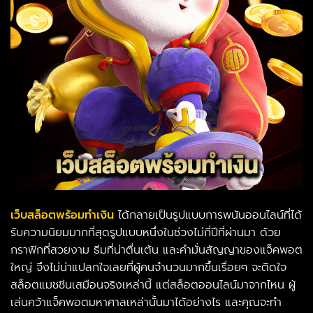
เว็บสล็อตพร้อมทำเงิน
ได้กลายเป็นรูปแบบการพนันออนไลน์ที่ได้
รับความนิยมมากที่สุดรูปแบบหนึ่งในช่วงไม่กี่ปีที่ผ่านมา ด้วย
กราฟิกที่สวยงาม ธีมที่น่าตื่นเต้น และคำมั่นสัญญาของแจ็คพอต
ใหญ่ จึงไม่น่าแปลกใจเลยที่ผู้คนจำนวนมากขึ้นเรื่อยๆ จะติดใจ
สล็อตแมชชีนเสมือนจริงเหล่านี้ แต่สล็อตออนไลน์มาจากไหน ผู้
เล่นคว้าแจ็คพอตมหาศาลเหล่านั้นมาได้อย่างไร และคุณจะทำ