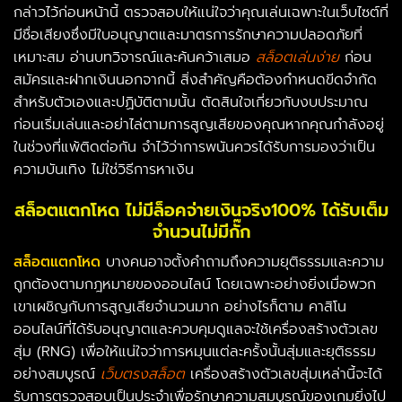
กล่าวไว้ก่อนหน้านี้ ตรวจสอบให้แน่ใจว่าคุณเล่นเฉพาะในเว็บไซต์ที่
มีชื่อเสียงซึ่งมีใบอนุญาตและมาตรการรักษาความปลอดภัยที่
เหมาะสม อ่านบทวิจารณ์และค้นคว้าเสมอ
สล็อตเล่นง่าย
ก่อน
สมัครและฝากเงินนอกจากนี้ สิ่งสำคัญคือต้องกำหนดขีดจำกัด
สำหรับตัวเองและปฏิบัติตามนั้น ตัดสินใจเกี่ยวกับงบประมาณ
ก่อนเริ่มเล่นและอย่าไล่ตามการสูญเสียของคุณหากคุณกำลังอยู่
ในช่วงที่แพ้ติดต่อกัน จำไว้ว่าการพนันควรได้รับการมองว่าเป็น
ความบันเทิง ไม่ใช่วิธีการหาเงิน
สล็อตแตกโหด
ไม่มีล็อคจ่ายเงินจริง100% ได้รับเต็ม
จำนวนไม่มีกั๊ก
สล็อตแตกโหด
บางคนอาจตั้งคำถามถึงความยุติธรรมและความ
ถูกต้องตามกฎหมายของออนไลน์ โดยเฉพาะอย่างยิ่งเมื่อพวก
เขาเผชิญกับการสูญเสียจำนวนมาก อย่างไรก็ตาม คาสิโน
ออนไลน์ที่ได้รับอนุญาตและควบคุมดูแลจะใช้เครื่องสร้างตัวเลข
สุ่ม (RNG) เพื่อให้แน่ใจว่าการหมุนแต่ละครั้งนั้นสุ่มและยุติธรรม
อย่างสมบูรณ์
เว็บตรงสล็อต
เครื่องสร้างตัวเลขสุ่มเหล่านี้จะได้
รับการตรวจสอบเป็นประจำเพื่อรักษาความสมบูรณ์ของเกมยิ่งไป