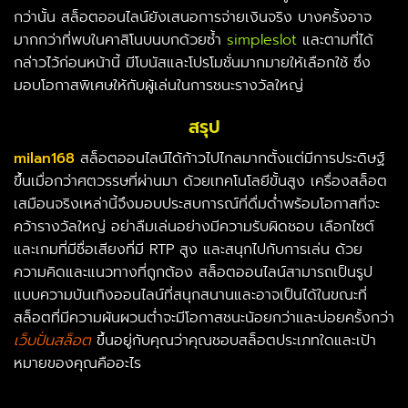
กว่านั้น สล็อตออนไลน์ยังเสนอการจ่ายเงินจริง บางครั้งอาจ
มากกว่าที่พบในคาสิโนบนบกด้วยซ้ำ
simpleslot
และตามที่ได้
กล่าวไว้ก่อนหน้านี้ มีโบนัสและโปรโมชั่นมากมายให้เลือกใช้ ซึ่ง
มอบโอกาสพิเศษให้กับผู้เล่นในการชนะรางวัลใหญ่
สรุป
milan168
สล็อตออนไลน์ได้ก้าวไปไกลมากตั้งแต่มีการประดิษฐ์
ขึ้นเมื่อกว่าศตวรรษที่ผ่านมา ด้วยเทคโนโลยีขั้นสูง เครื่องสล็อต
เสมือนจริงเหล่านี้จึงมอบประสบการณ์ที่ดื่มด่ำพร้อมโอกาสที่จะ
คว้ารางวัลใหญ่ อย่าลืมเล่นอย่างมีความรับผิดชอบ เลือกไซต์
และเกมที่มีชื่อเสียงที่มี RTP สูง และสนุกไปกับการเล่น ด้วย
ความคิดและแนวทางที่ถูกต้อง สล็อตออนไลน์สามารถเป็นรูป
แบบความบันเทิงออนไลน์ที่สนุกสนานและอาจเป็นได้ในขณะที่
สล็อตที่มีความผันผวนต่ำจะมีโอกาสชนะน้อยกว่าและบ่อยครั้งกว่า
เว็บปั่นสล็อต
ขึ้นอยู่กับคุณว่าคุณชอบสล็อตประเภทใดและเป้า
หมายของคุณคืออะไร