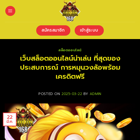
ข้าม
ไป
ยัง
เนื้อหา
สมัครสมาชิก
เข้าสู่ระบบ
สล็อตออนไลน์
เว็บสล็อตออนไลน์น่าเล่น ที่สุดของ
ประสบการณ์ การหมุนวงล้อพร้อม
เครดิตฟรี
POSTED ON
2025-03-22
BY
ADMIN
22
มี.ค.