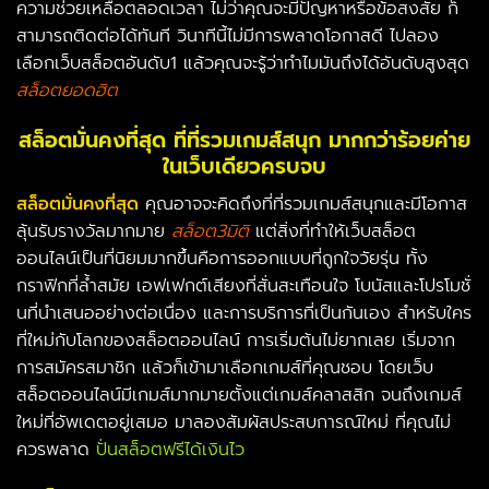
ความช่วยเหลือตลอดเวลา ไม่ว่าคุณจะมีปัญหาหรือข้อสงสัย ก็
สามารถติดต่อได้ทันที วินาทีนี้ไม่มีการพลาดโอกาสดี ไปลอง
เลือกเว็บสล็อตอันดับ1 แล้วคุณจะรู้ว่าทำไมมันถึงได้อันดับสูงสุด
สล็อตยอดฮิต
สล็อตมั่นคงที่สุด ที่ที่รวมเกมส์สนุก มากกว่าร้อยค่าย
ในเว็บเดียวครบจบ
สล็อตมั่นคงที่สุด
คุณอาจจะคิดถึงที่ที่รวมเกมส์สนุกและมีโอกาส
ลุ้นรับรางวัลมากมาย
สล็อต3มิติ
แต่สิ่งที่ทำให้เว็บสล็อต
ออนไลน์เป็นที่นิยมมากขึ้นคือการออกแบบที่ถูกใจวัยรุ่น ทั้ง
กราฟิกที่ล้ำสมัย เอฟเฟกต์เสียงที่สั่นสะเทือนใจ โบนัสและโปรโมชั่
นที่นำเสนออย่างต่อเนื่อง และการบริการที่เป็นกันเอง สำหรับใคร
ที่ใหม่กับโลกของสล็อตออนไลน์ การเริ่มต้นไม่ยากเลย เริ่มจาก
การสมัครสมาชิก แล้วก็เข้ามาเลือกเกมส์ที่คุณชอบ โดยเว็บ
สล็อตออนไลน์มีเกมส์มากมายตั้งแต่เกมส์คลาสสิก จนถึงเกมส์
ใหม่ที่อัพเดตอยู่เสมอ มาลองสัมผัสประสบการณ์ใหม่ ที่คุณไม่
ควรพลาด
ปั่นสล็อตฟรีได้เงินไว