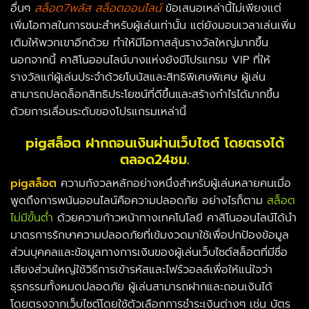
อื่นๆ
สล็อต7พลัส สล็อตออนไลน์
ข้อเสนอเหล่านี้ไม่เพียงแต่
เพิ่มโอกาสในการชนะสำหรับผู้เล่นเท่านั้น แต่ยังมอบเวลาเล่นเพิ่ม
เติมให้พวกเขาอีกด้วย ทำให้มีโอกาสลุ้นรางวัลใหญ่มากขึ้น
นอกจากนี้ คาสิโนออนไลน์บางแห่งยังมีโปรแกรม VIP ที่ให้
รางวัลแก่ผู้เล่นประจำด้วยโบนัสและสิทธิพิเศษพิเศษ ผู้เล่น
สามารถปลดล็อกสิทธิประโยชน์ที่ดีขึ้นและสร้างกำไรได้มากขึ้น
ด้วยการเลื่อนระดับของโปรแกรมเหล่านี้
pigสล็อต
ฝากถอนเงินผ่านเว็บไซต์ โดยตรงได้
ตลอด24ชม.
pigสล็อต
ความกังวลหลักอย่างหนึ่งสำหรับผู้เล่นหลายคนเมื่อ
พูดถึงการพนันออนไลน์คือความปลอดภัย อย่างไรก็ตาม
สล็อต
ไม่มีขั้นต่ำ
ด้วยความก้าวหน้าทางเทคโนโลยี คาสิโนออนไลน์ได้นำ
มาตรการรักษาความปลอดภัยที่เข้มงวดมาใช้เพื่อปกป้องข้อมูล
ส่วนบุคคลและข้อมูลทางการเงินของผู้เล่นเว็บไซต์สล็อตที่มีชื่อ
เสียงส่วนใหญ่ใช้วิธีการเข้ารหัสและไฟร์วอลล์เพื่อให้แน่ใจว่า
ธุรกรรมทั้งหมดปลอดภัย ผู้เล่นสามารถฝากและถอนเงินได้
โดยตรงจากเว็บไซต์โดยใช้ตัวเลือกการชำระเงินต่างๆ เช่น บัตร