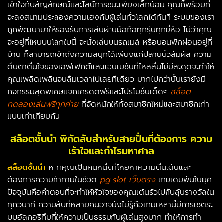
เข้าใจกับสัญลักษณ์และไลน์การชนะเพียงเล็กน้อย คุณก็พร้อมที่
จะลงสนามประลองความเฮงกับผู้เล่นทั่วโลกได้ทันที ระบบของเรา
ถูกพัฒนามาให้รองรับการเล่นผ่านมือถือทุกรุ่นทุกยี่ห้อ ไม่ว่าคุณ
จะอยู่ที่ไหนบนโลกใบนี้ จะนั่งเล่นบนรถเมล์ หรือนอนพักผ่อนอยู่ที่
บ้าน ก็สามารถเข้าถึงความสนุกได้เพียงแค่ปลายนิ้วสัมผัส ความ
ตื่นตาตื่นใจของเอฟเฟกต์และแอนิเมชันที่ไหลลื่นไม่มีสะดุดจะทำให้
คุณเพลิดเพลินจนลืมเวลาไปเลยทีเดียว มากไปกว่านั้นเรายังมี
กิจกรรมสุดพิเศษแจกเครดิตฟรีและโปรโมชั่นเด็ดๆ
สล็อต
ทดลองเล่นฟรีทุกค่าย
ที่จัดหนักให้ทั้งสมาชิกใหม่และสมาชิกเก่า
แบบเท่าเทียมกัน
สล็อตชั้นนำ
พิกัดลับสำหรับสายปั่นที่ต้องการ ความ
เร้าใจและกำไรมหาศาล
สล็อตชั้นนำ
หากคุณเป็นคนหนึ่งที่โหยหาความตื่นเต้นและ
ต้องการความท้าทายในชีวิต
pg slot เว็บตรง
เกมเดิมพันในยุค
ปัจจุบันคือคำตอบที่จะทำให้หัวใจของคุณเต้นรัวไปกับลุ้นรางวัลใน
ทุกวินาที ความลับที่หลายคนอาจยังไม่รู้คือเกมเหล่านี้มีการเซตระ
บบอัลกอริทึมที่ให้ความเป็นธรรมกับผู้เล่นสูงมาก ทำให้การทำ