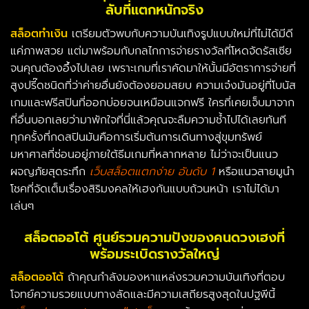
ลับที่แตกหนักจริง
สล็อตทำเงิน
เตรียมตัวพบกับความบันเทิงรูปแบบใหม่ที่ไม่ได้มีดี
แค่ภาพสวย แต่มาพร้อมกับกลไกการจ่ายรางวัลที่โหดจัดรัสเซีย
จนคุณต้องอึ้งไปเลย เพราะเกมที่เราคัดมาให้นั้นมีอัตราการจ่ายที่
สูงปรี๊ดชนิดที่ว่าค่ายอื่นยังต้องยอมสยบ ความเจ๋งมันอยู่ที่โบนัส
เกมและฟรีสปินที่ออกบ่อยจนเหมือนแจกฟรี ใครที่เคยเจ็บมาจาก
ที่อื่นบอกเลยว่ามาพักใจที่นี่แล้วคุณจะลืมความช้ำไปได้เลยทันที
ทุกครั้งที่กดสปินมันคือการเริ่มต้นการเดินทางสู่ขุมทรัพย์
มหาศาลที่ซ่อนอยู่ภายใต้ธีมเกมที่หลากหลาย ไม่ว่าจะเป็นแนว
ผจญภัยสุดระทึก
เว็บสล็อตแตกง่าย อันดับ 1
หรือแนวสายมูนำ
โชคที่จัดเต็มเรื่องสิริมงคลให้เฮงกันแบบถ้วนหน้า เราไม่ได้มา
เล่นๆ
สล็อตออโต้
ศูนย์รวมความปังของคนดวงเฮงที่
พร้อมระเบิดรางวัลใหญ่
สล็อตออโต้
ถ้าคุณกำลังมองหาแหล่งรวมความบันเทิงที่ตอบ
โจทย์ความรวยแบบทางลัดและมีความเสถียรสูงสุดในปฐพีนี้