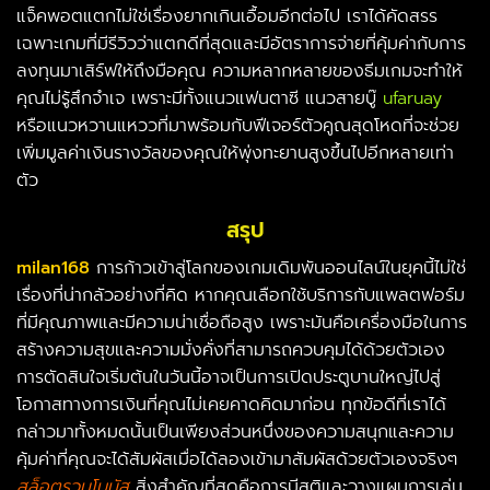
แจ็คพอตแตกไม่ใช่เรื่องยากเกินเอื้อมอีกต่อไป เราได้คัดสรร
เฉพาะเกมที่มีรีวิวว่าแตกดีที่สุดและมีอัตราการจ่ายที่คุ้มค่ากับการ
ลงทุนมาเสิร์ฟให้ถึงมือคุณ ความหลากหลายของธีมเกมจะทำให้
คุณไม่รู้สึกจำเจ เพราะมีทั้งแนวแฟนตาซี แนวสายบู๊
ufaruay
หรือแนวหวานแหววที่มาพร้อมกับฟีเจอร์ตัวคูณสุดโหดที่จะช่วย
เพิ่มมูลค่าเงินรางวัลของคุณให้พุ่งทะยานสูงขึ้นไปอีกหลายเท่า
ตัว
สรุป
milan168
การก้าวเข้าสู่โลกของเกมเดิมพันออนไลน์ในยุคนี้ไม่ใช่
เรื่องที่น่ากลัวอย่างที่คิด หากคุณเลือกใช้บริการกับแพลตฟอร์ม
ที่มีคุณภาพและมีความน่าเชื่อถือสูง เพราะมันคือเครื่องมือในการ
สร้างความสุขและความมั่งคั่งที่สามารถควบคุมได้ด้วยตัวเอง
การตัดสินใจเริ่มต้นในวันนี้อาจเป็นการเปิดประตูบานใหญ่ไปสู่
โอกาสทางการเงินที่คุณไม่เคยคาดคิดมาก่อน ทุกข้อดีที่เราได้
กล่าวมาทั้งหมดนั้นเป็นเพียงส่วนหนึ่งของความสนุกและความ
คุ้มค่าที่คุณจะได้สัมผัสเมื่อได้ลองเข้ามาสัมผัสด้วยตัวเองจริงๆ
สล็อตรวมโบนัส
สิ่งสำคัญที่สุดคือการมีสติและวางแผนการเล่น