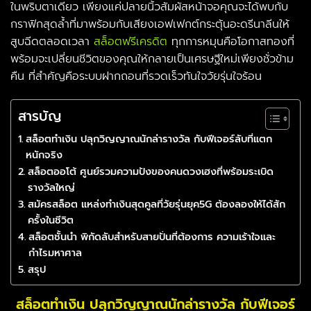
ในพริบตาเดียว เพียงแค่ปลายนิ้วสัมผัสหน้าจอคุณจะได้พบกับ
กราฟิกสุดล้ำที่มาพร้อมกับเสียงเอฟเฟกต์กระตุ้นอะดรีนาลีนให้
สูบฉีดตลอดเวลา
สล็อตฟรีเครดิต
ทุกการหมุนคือโอกาสทองที่
พร้อมจะเปลี่ยนชีวิตของคุณให้กลายเป็นเศรษฐีใหม่เพียงชั่วข้าม
คืน ที่สำคัญคือระบบฝากถอนที่รวดเร็วทันใจวัยรุ่นใจร้อน
สารบัญ
สล็อตทำเงิน ปลุกวิญญาณนักล่ารางวัล กับฟีเจอร์ลับที่แตก
หนักจริง
สล็อตออโต้ ศูนย์รวมความปังของคนดวงเฮงที่พร้อมระเบิด
รางวัลใหญ่
สมัครสล็อต แหล่งทำเงินสุดคูลที่วัยรุ่นยุค5G ต้องลองให้ได้สัก
ครั้งในชีวิต
สล็อตชั้นนำ พิกัดลับสำหรับสายปั่นที่ต้องการ ความเร้าใจและ
กำไรมหาศาล
สรุป
สล็อตทำเงิน
ปลุกวิญญาณนักล่ารางวัล กับฟีเจอร์