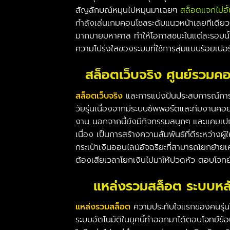
สัญลักษณ์หมุนไปหมุนมาเฉยๆ
สล็อตแจกไม่อั
กำลังเล่นเกมคอนโซลระดับแนวหน้าเลยทีเดีย
มากมายมหาศาล ทำให้โอกาสชนะในแต่ละรอบนั้นม
ความโปร่งใสของระบบที่ใช้การสุ่มแบบร้อยเปอร์
สล็อตเว็บจริง
ศูนย์รวมคอม
สล็อตเว็บจริง
และการแบ่งปันประสบการณ์การเ
วัยรุ่นเนื่องจากมีระบบซัพพอร์ตและทีมงานคอยด
งาน นอกจากนี้ยังมีกิจกรรมสนุกๆ และแคมเปญลุ
เนื่อง เป็นการสร้างความสัมพันธ์ที่ดีระหว่างผู
กระเป๋าเงินออนไลน์อัจฉริยะที่สามารถโยกย้าย
ต้องเสียเวลาโยกเงินไปมาให้ปวดหัว ตอบโจทย์ค
แหล่งรวมสล็อต
ระบบหลั
แหล่งรวมสล็อต
ความประทับใจแรกของคนรุ่นให
ระบบอัตโนมัติในยุคนี้ทำออกมาได้ตอบโจทย์ข้อนี