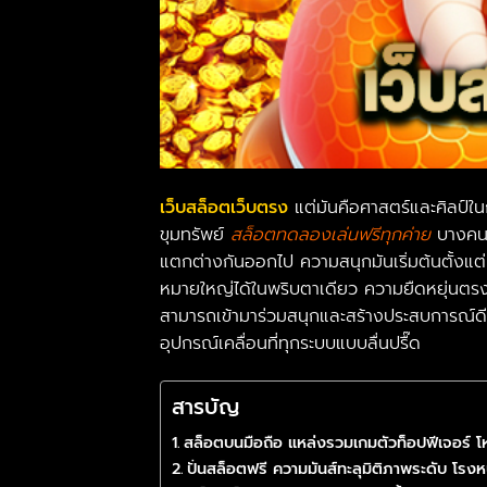
เว็บสล็อตเว็บตรง
แต่มันคือศาสตร์และศิลป์ใ
ขุมทรัพย์
สล็อตทดลองเล่นฟรีทุกค่าย
บางคนช
แตกต่างกันออกไป ความสนุกมันเริ่มต้นตั้งแต่เ
หมายใหญ่ได้ในพริบตาเดียว ความยืดหยุ่นตรงนี้
สามารถเข้ามาร่วมสนุกและสร้างประสบการณ์ดีๆ 
อุปกรณ์เคลื่อนที่ทุกระบบแบบลื่นปรื๊ด
สารบัญ
สล็อตบนมือถือ แหล่งรวมเกมตัวท็อปฟีเจอร์ 
ปั่นสล็อตฟรี ความมันส์ทะลุมิติภาพระดับ โร