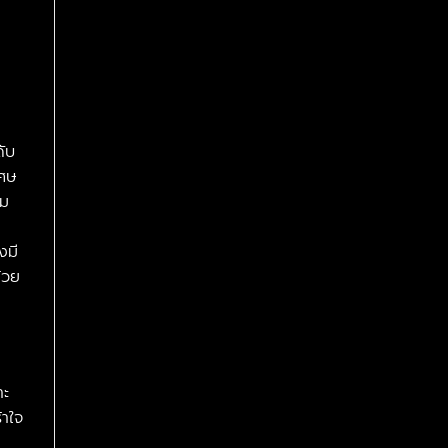
ดับ
เศษ
กม
งมี
้วย
าะ
้าใจ