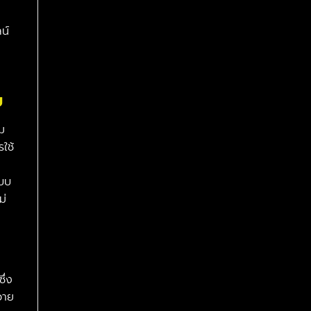
ลน์
ย
ม
ใช้
อ
ะบบ
ม่
ึ่ง
วาย