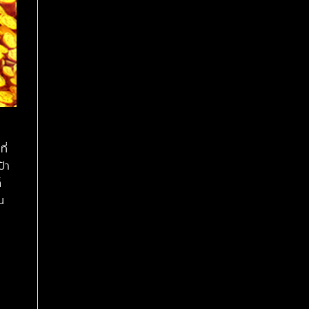
ี่
ป้า
็
น