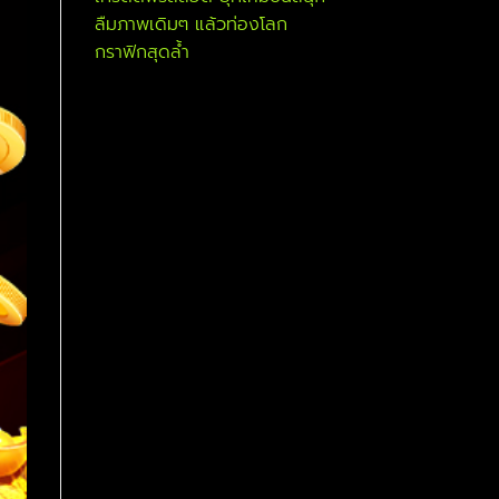
ลืมภาพเดิมๆ แล้วท่องโลก
กราฟิกสุดล้ำ